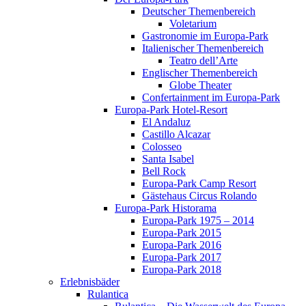
Deutscher Themenbereich
Voletarium
Gastronomie im Europa-Park
Italienischer Themenbereich
Teatro dell’Arte
Englischer Themenbereich
Globe Theater
Confertainment im Europa-Park
Europa-Park Hotel-Resort
El Andaluz
Castillo Alcazar
Colosseo
Santa Isabel
Bell Rock
Europa-Park Camp Resort
Gästehaus Circus Rolando
Europa-Park Historama
Europa-Park 1975 – 2014
Europa-Park 2015
Europa-Park 2016
Europa-Park 2017
Europa-Park 2018
Erlebnisbäder
Rulantica