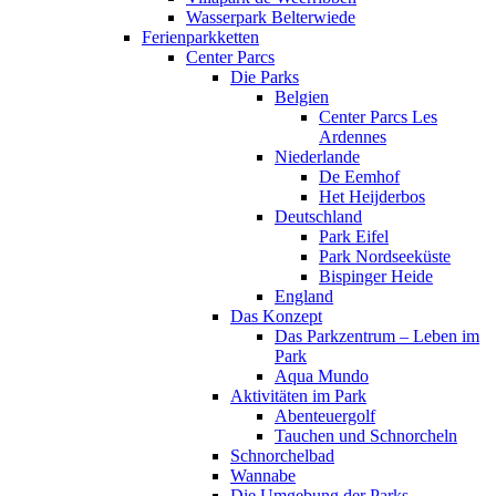
Wasserpark Belterwiede
Ferienparkketten
Center Parcs
Die Parks
Belgien
Center Parcs Les
Ardennes
Niederlande
De Eemhof
Het Heijderbos
Deutschland
Park Eifel
Park Nordseeküste
Bispinger Heide
England
Das Konzept
Das Parkzentrum – Leben im
Park
Aqua Mundo
Aktivitäten im Park
Abenteuergolf
Tauchen und Schnorcheln
Schnorchelbad
Wannabe
Die Umgebung der Parks