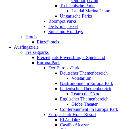
Ouddorp Duin
Tschechische Parks
Landal Marina Lipno
Ungarische Parks
Roompot Parks
De Krim | Texel
Suncamp Holidays
Hotels
Einzelhotels
Ausflugsziele
Freizeitparks
Freizeitpark Ravensburger Spieleland
Europa-Park
Der Europa-Park
Deutscher Themenbereich
Voletarium
Gastronomie im Europa-Park
Italienischer Themenbereich
Teatro dell’Arte
Englischer Themenbereich
Globe Theater
Confertainment im Europa-Park
Europa-Park Hotel-Resort
El Andaluz
Castillo Alcazar