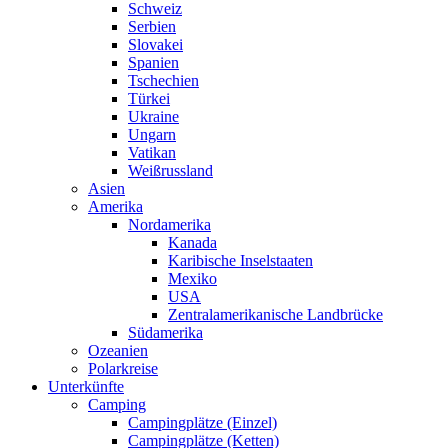
Schweiz
Serbien
Slovakei
Spanien
Tschechien
Türkei
Ukraine
Ungarn
Vatikan
Weißrussland
Asien
Amerika
Nordamerika
Kanada
Karibische Inselstaaten
Mexiko
USA
Zentralamerikanische Landbrücke
Südamerika
Ozeanien
Polarkreise
Unterkünfte
Camping
Campingplätze (Einzel)
Campingplätze (Ketten)