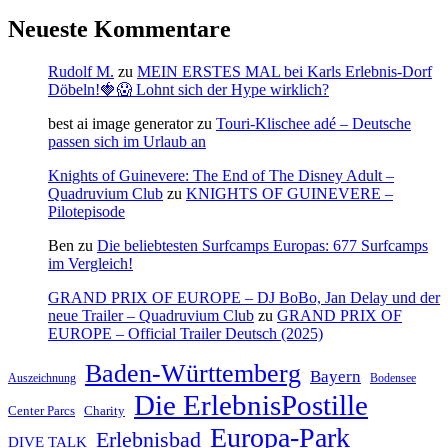
Neueste Kommentare
Rudolf M.
zu
MEIN ERSTES MAL bei Karls Erlebnis-Dorf
Döbeln!🍓😱 Lohnt sich der Hype wirklich?
best ai image generator
zu
Touri-Klischee adé – Deutsche
passen sich im Urlaub an
Knights of Guinevere: The End of The Disney Adult –
Quadruvium Club
zu
KNIGHTS OF GUINEVERE –
Pilotepisode
Ben
zu
Die beliebtesten Surfcamps Europas: 677 Surfcamps
im Vergleich!
GRAND PRIX OF EUROPE – DJ BoBo, Jan Delay und der
neue Trailer – Quadruvium Club
zu
GRAND PRIX OF
EUROPE – Official Trailer Deutsch (2025)
Baden-Württemberg
Bayern
Auszeichnung
Bodensee
Die ErlebnisPostille
Center Parcs
Charity
Europa-Park
Erlebnisbad
DIVE TALK