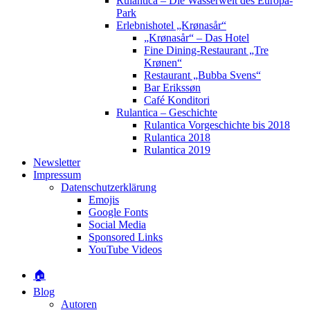
Rulantica – Die Wasserwelt des Europa-
Park
Erlebnishotel „Krønasår“
„Krønasår“ – Das Hotel
Fine Dining-Restaurant „Tre
Krønen“
Restaurant „Bubba Svens“
Bar Erikssøn
Café Konditori
Rulantica – Geschichte
Rulantica Vorgeschichte bis 2018
Rulantica 2018
Rulantica 2019
Newsletter
Impressum
Datenschutzerklärung
Emojis
Google Fonts
Social Media
Sponsored Links
YouTube Videos
🏠
Blog
Autoren