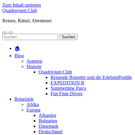
Zum Inhalt springen
Quadruvium Club
Reisen, Rätsel, Abenteuer.
Mobile-
Suchfeld
Suchen
Menü
ein-/ausblenden
nach:
ein-/ausblenden
🏠
Blog
Autoren
Historie
Quadrivium Club
Reisende Reporter und die ErlebnisPostille
EXPEDITION R
Summertime Parcs
Flat Flute Divers
Reiseziele
Afrika
Europa
Albanien
Bulgarien
Dänemark
Deutschland