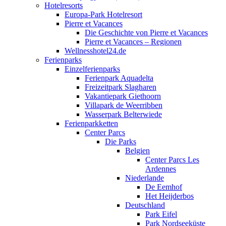
Hotelresorts
Europa-Park Hotelresort
Pierre et Vacances
Die Geschichte von Pierre et Vacances
Pierre et Vacances – Regionen
Wellnesshotel24.de
Ferienparks
Einzelferienparks
Ferienpark Aquadelta
Freizeitpark Slagharen
Vakantiepark Giethoorn
Villapark de Weerribben
Wasserpark Belterwiede
Ferienparkketten
Center Parcs
Die Parks
Belgien
Center Parcs Les
Ardennes
Niederlande
De Eemhof
Het Heijderbos
Deutschland
Park Eifel
Park Nordseeküste