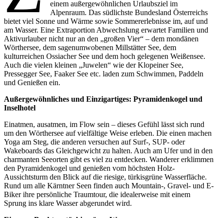
einem außergewöhnlichen Urlaubsziel im
Alpenraum. Das südlichste Bundesland Österreichs
bietet viel Sonne und Wärme sowie Sommererlebnisse im, auf und
am Wasser. Eine Extraportion Abwechslung erwartet Familien und
Aktivurlauber nicht nur an den „großen Vier“ – dem mondänen
Wörthersee, dem sagenumwobenen Millstätter See, dem
kulturreichen Ossiacher See und dem hoch gelegenen Weißensee.
Auch die vielen kleinen „Juwelen“ wie der Klopeiner See,
Pressegger See, Faaker See etc. laden zum Schwimmen, Paddeln
und Genießen ein.
Außergewöhnliches und Einzigartiges: Pyramidenkogel und
Inselhotel
Einatmen, ausatmen, im Flow sein – dieses Gefühl lässt sich rund
um den Wörthersee auf vielfältige Weise erleben. Die einen machen
Yoga am Steg, die anderen versuchen auf Surf-, SUP- oder
Wakeboards das Gleichgewicht zu halten. Auch am Ufer und in den
charmanten Seeorten gibt es viel zu entdecken. Wanderer erklimmen
den Pyramidenkogel und genießen vom höchsten Holz-
Aussichtsturm den Blick auf die riesige, türkisgrüne Wasserfläche.
Rund um alle Kärntner Seen finden auch Mountain-, Gravel- und E-
Biker ihre persönliche Traumtour, die idealerweise mit einem
Sprung ins klare Wasser abgerundet wird.