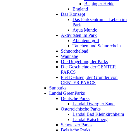
Bispinger Heide
England
Das Konzept
Das Parkzentrum – Leben im
Park
Aqua Mundo
Aktivitäten im Park
Abenteuergolf
Tauchen und Schnorcheln
Schnorchelbad
Wannabe
Die Umgebung der Parks
Die Geschichte der CENTER
PARCS
Piet Derksen, der Gründer von
CENTER PARCS
Sunparks
Landal GreenParks
Deutsche Parks
Landal Dwergter Sand
Österreichische Parks
Landal Bad Kleinkirchheim
Landal Katschberg
Schweizer Parks
Belgische Parks