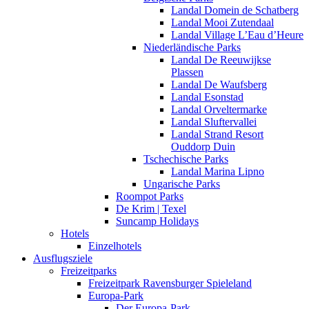
Landal Domein de Schatberg
Landal Mooi Zutendaal
Landal Village L’Eau d’Heure
Niederländische Parks
Landal De Reeuwijkse
Plassen
Landal De Waufsberg
Landal Esonstad
Landal Orveltermarke
Landal Sluftervallei
Landal Strand Resort
Ouddorp Duin
Tschechische Parks
Landal Marina Lipno
Ungarische Parks
Roompot Parks
De Krim | Texel
Suncamp Holidays
Hotels
Einzelhotels
Ausflugsziele
Freizeitparks
Freizeitpark Ravensburger Spieleland
Europa-Park
Der Europa-Park