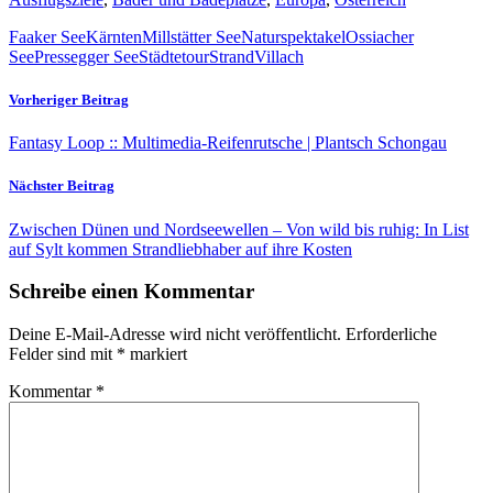
Faaker See
Kärnten
Millstätter See
Naturspektakel
Ossiacher
See
Pressegger See
Städtetour
Strand
Villach
Vorheriger Beitrag
Fantasy Loop :: Multimedia-Reifenrutsche | Plantsch Schongau
Nächster Beitrag
Zwischen Dünen und Nordseewellen – Von wild bis ruhig: In List
auf Sylt kommen Strandliebhaber auf ihre Kosten
Schreibe einen Kommentar
Deine E-Mail-Adresse wird nicht veröffentlicht.
Erforderliche
Felder sind mit
*
markiert
Kommentar
*