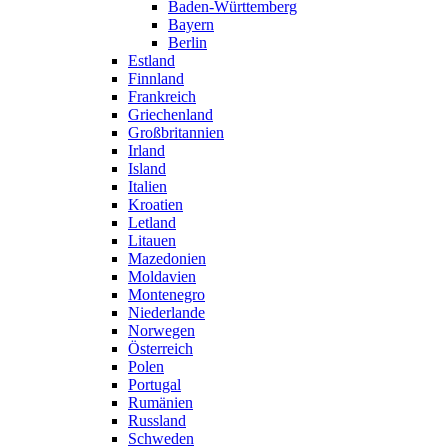
Baden-Württemberg
Bayern
Berlin
Estland
Finnland
Frankreich
Griechenland
Großbritannien
Irland
Island
Italien
Kroatien
Letland
Litauen
Mazedonien
Moldavien
Montenegro
Niederlande
Norwegen
Österreich
Polen
Portugal
Rumänien
Russland
Schweden