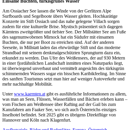
Einsame Buchten, türkisgrünes Wasser
Am Ossiacher See lassen die Winde von der Gerlitzen Alpe
Surfboards und Segelboote übers Wasser gleiten. Hochkarätige
Konzerte im Stift Ossiach und das nahe gelegene Villach sorgen
zudem für eine kulturelle Brise. Mystisch präsentiert sich dagegen
Kärntens zweitgrößter und tiefster See. Der Millstätter See am Fuße
des sagenumwobenen Mirnock hat ein Südufer mit einsamen
Buchten, die nur per Boot zu erreichen sind. Auf der anderen
Seeseite, in Millstatt laden das ehrwürdige Stift und das moderne
Strandbad mit seinem denkmalgeschützten Sprungturm dazu ein,
erkundet zu werden. Das Ufer des Weißensees, der auf 930 Metern
in einer fjordähnlichen Landschaft inmitten eines Naturparks liegt,
ist überwiegend unverbaut und vermittelt angesichts des türkisgrün
schimmernden Wassers sogar ein bisschen Karibikfeeling. Im Sinne
des sanften Tourismus setzt man hier auf weniger Autoverkehr und
mehr nachhaltige Mobilität.
Unter
www.kaernten.at
gibt es ausführliche Informationen zu allem,
was man an Seen, Flüssen, Wasserfällen und Bächen erleben kann –
vom Fischen am Weißensee über Rafting auf der Gail bis zum
Kanufahren am Faaker See, wo sich auch Österreichs einziges
Inselhotel befindet. Seit 2025 gibt es übrigens Direktflüge von
Hannover und Köln nach Klagenfurt.
Ausflugsziele
,
Bäder und Badeplätze
,
Europa
,
Österreich