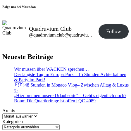
Folge uns bei Mastodon
Quadruvium Club
Follow
@quadruvium.club@quadruvium.club
Neueste Beiträge
Wir müssen über WACKEN sprechen…
Der längste Tag im Europa-Park – 15 Stunden Achterbahnen
& Party im Park!
🇲🇨 48 Stunden in Monaco Vlog– Zwischen Alltag & Luxus
✨
„Hier brennen unsere Urlaubsorte“ – Geht’s eigentlich noch?
Bonn: Die Quartierfrage ist offen | QC #089
Archiv
Kategorien