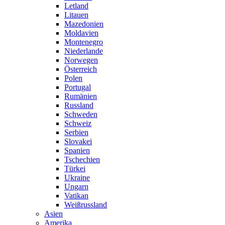
Letland
Litauen
Mazedonien
Moldavien
Montenegro
Niederlande
Norwegen
Österreich
Polen
Portugal
Rumänien
Russland
Schweden
Schweiz
Serbien
Slovakei
Spanien
Tschechien
Türkei
Ukraine
Ungarn
Vatikan
Weißrussland
Asien
Amerika