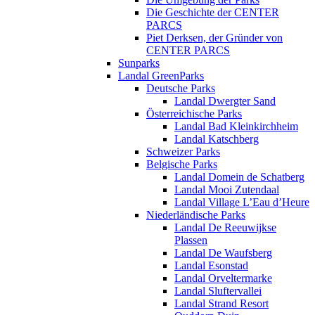
Die Geschichte der CENTER
PARCS
Piet Derksen, der Gründer von
CENTER PARCS
Sunparks
Landal GreenParks
Deutsche Parks
Landal Dwergter Sand
Österreichische Parks
Landal Bad Kleinkirchheim
Landal Katschberg
Schweizer Parks
Belgische Parks
Landal Domein de Schatberg
Landal Mooi Zutendaal
Landal Village L’Eau d’Heure
Niederländische Parks
Landal De Reeuwijkse
Plassen
Landal De Waufsberg
Landal Esonstad
Landal Orveltermarke
Landal Sluftervallei
Landal Strand Resort