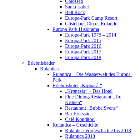
Colosseo
Santa Isabel
Bell Rock
Europa-Park Camp Resort
Gästehaus Circus Rolando
Europa-Park Historama
Europa-Park 1975 – 2014
Europa-Park 2015
Europa-Park 2016
Europa-Park 2017
Europa-Park 2018
Erlebnisbäder
Rulantica
Rulantica – Die Wasserwelt des Europa-
Park
Erlebnishotel „Krønasår“
„Krønasår“ – Das Hotel
Fine Dining-Restaurant „Tre
Krønen“
Restaurant „Bubba Svens“
Bar Erikssøn
Café Konditori
Rulantica – Geschichte
Rulantica Vorgeschichte bis 2018
Rulantica 2018