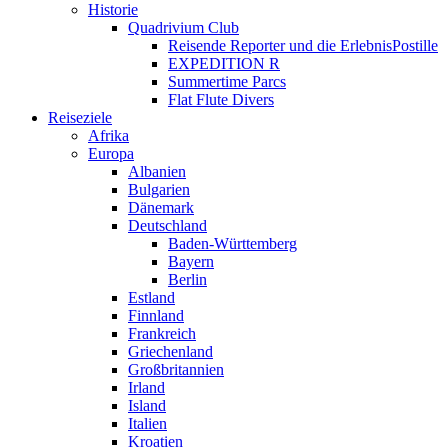
Historie
Quadrivium Club
Reisende Reporter und die ErlebnisPostille
EXPEDITION R
Summertime Parcs
Flat Flute Divers
Reiseziele
Afrika
Europa
Albanien
Bulgarien
Dänemark
Deutschland
Baden-Württemberg
Bayern
Berlin
Estland
Finnland
Frankreich
Griechenland
Großbritannien
Irland
Island
Italien
Kroatien