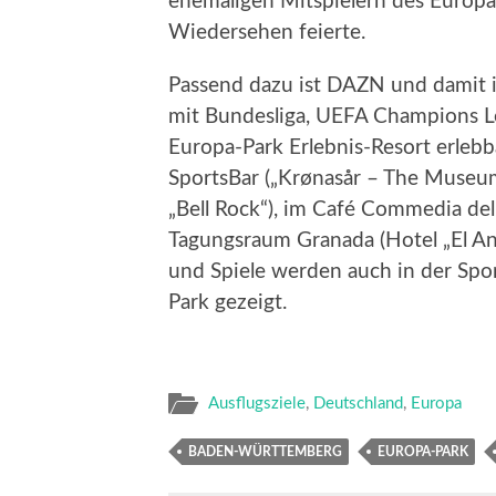
ehemaligen Mitspielern des Europ
Wiedersehen feierte.
Passend dazu ist DAZN und damit i
mit Bundesliga, UEFA Champions L
Europa-Park Erlebnis-Resort erlebba
SportsBar („Krønasår – The Museum-H
„Bell Rock“), im Café Commedia del
Tagungsraum Granada (Hotel „El An
und Spiele werden auch in der Spor
Park gezeigt.
Ausflugsziele
,
Deutschland
,
Europa
BADEN-WÜRTTEMBERG
EUROPA-PARK