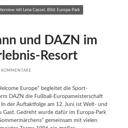
erview mit Lena Cassel. Bild: Europa-Park
ann und DAZN im
lebnis-Resort
E KOMMENTARE
Welcome Europe“ begleitet die Sport-
form DAZN die Fußball-Europameisterschaft
In der Auftaktfolge am 12. Juni ist Welt- und
u Gast. Gedreht wurde dafür im Europa-Park
es Sommermärchens“ gemeinsam mit vielen