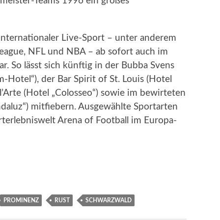
ameister-Teams 1996 ein großes
nternationaler Live-Sport – unter anderem
eague, NFL und NBA – ab sofort auch im
r. So lässt sich künftig in der Bubba Svens
otel“), der Bar Spirit of St. Louis (Hotel
l’Arte (Hotel „Colosseo“) sowie im bewirteten
daluz“) mitfiebern. Ausgewählte Sportarten
terlebniswelt Arena of Football im Europa-
PROMINENZ
RUST
SCHWARZWALD