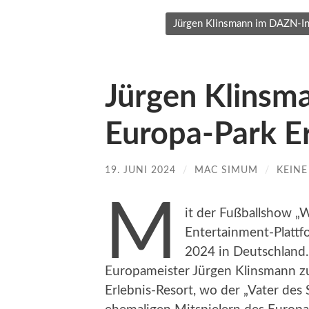
Jürgen Klinsmann im DAZN-Int
Jürgen Klinsm
Europa-Park Er
19. JUNI 2024
/
MAC SIMUM
/
KEIN
M
it der Fußballshow „
Entertainment-Platt
2024 in Deutschland. 
Europameister Jürgen Klinsmann z
Erlebnis-Resort, wo der „Vater d