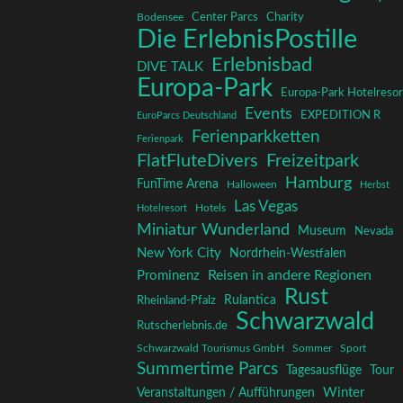
Charity
Center Parcs
Bodensee
Die ErlebnisPostille
Erlebnisbad
DIVE TALK
Europa-Park
Europa-Park Hotelresor
Events
EXPEDITION R
EuroParcs Deutschland
Ferienparkketten
Ferienpark
FlatFluteDivers
Freizeitpark
Hamburg
FunTime Arena
Halloween
Herbst
Las Vegas
Hotelresort
Hotels
Miniatur Wunderland
Museum
Nevada
New York City
Nordrhein-Westfalen
Reisen in andere Regionen
Prominenz
Rust
Rulantica
Rheinland-Pfalz
Schwarzwald
Rutscherlebnis.de
Schwarzwald Tourismus GmbH
Sommer
Sport
Summertime Parcs
Tagesausflüge
Tour
Winter
Veranstaltungen / Aufführungen