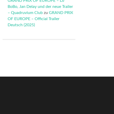
GRAND PRIX OF EUROPE – DJ
BoBo, Jan Delay und der neue Trailer
– Quadruvium Club
zu
GRAND PRIX
OF EUROPE – Official Trailer
Deutsch (2025)