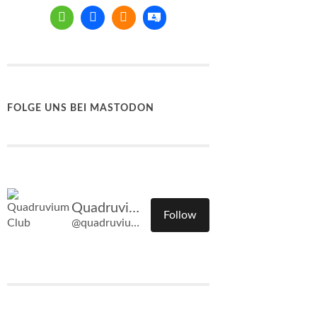
FOLGE UNS BEI MASTODON
Quadruvium Club
Follow
@quadruvium.club@quadruvium.club