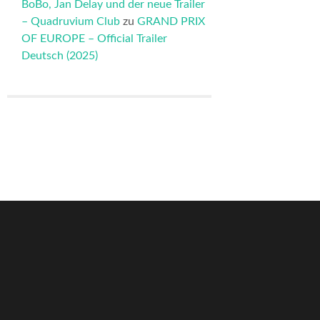
BoBo, Jan Delay und der neue Trailer
– Quadruvium Club
zu
GRAND PRIX
OF EUROPE – Official Trailer
Deutsch (2025)