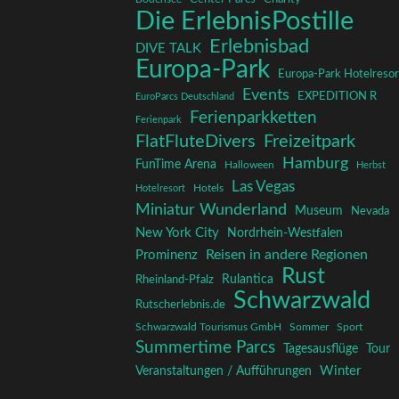
Die ErlebnisPostille
Erlebnisbad
DIVE TALK
Europa-Park
Europa-Park Hotelresor
Events
EXPEDITION R
EuroParcs Deutschland
Ferienparkketten
Ferienpark
FlatFluteDivers
Freizeitpark
Hamburg
FunTime Arena
Halloween
Herbst
Las Vegas
Hotelresort
Hotels
Miniatur Wunderland
Museum
Nevada
New York City
Nordrhein-Westfalen
Reisen in andere Regionen
Prominenz
Rust
Rulantica
Rheinland-Pfalz
Schwarzwald
Rutscherlebnis.de
Schwarzwald Tourismus GmbH
Sommer
Sport
Summertime Parcs
Tagesausflüge
Tour
Winter
Veranstaltungen / Aufführungen