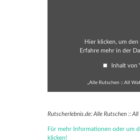
„Alle
Rutschen
::
All
Water
Slides
at
Kristall
Palm
Hier klicken, um den
Beach
Stein“
Erfahre mehr in der
Da
von
YouTube
anzeigen
Inhalt von
„Alle Rutschen :: All Wa
Rutscherlebnis.de: Alle Rutschen :: Al
Für mehr Informationen oder um d
klicken!