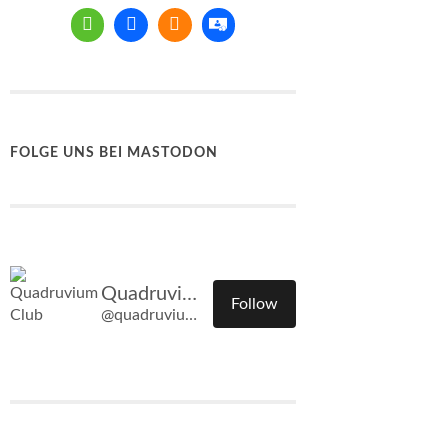
FOLGE UNS BEI MASTODON
Quadruvium Club
Follow
@quadruvium.club@quadruvium.club