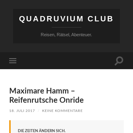
QUADRUVIUM CLUB
Reisen, Rätsel, Abenteuer.
Suchfe
Mobile-
ein-/a
Menü
ein-/ausblenden
Maximare Hamm –
Reifenrutsche Onride
18. JULI 2017
/
KEINE KOMMENTARE
DIE ZEITEN ÄNDERN SICH.