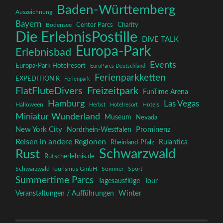
Baden-Württemberg
Auszeichnung
Bayern
Charity
Center Parcs
Bodensee
Die ErlebnisPostille
DIVE TALK
Europa-Park
Erlebnisbad
Events
Europa-Park Hotelresort
EuroParcs Deutschland
Ferienparkketten
EXPEDITION R
Ferienpark
FlatFluteDivers
Freizeitpark
FunTime Arena
Hamburg
Las Vegas
Halloween
Herbst
Hotelresort
Hotels
Miniatur Wunderland
Museum
Nevada
New York City
Prominenz
Nordrhein-Westfalen
Reisen in andere Regionen
Rulantica
Rheinland-Pfalz
Schwarzwald
Rust
Rutscherlebnis.de
Schwarzwald Tourismus GmbH
Sommer
Sport
Summertime Parcs
Tagesausflüge
Tour
Winter
Veranstaltungen / Aufführungen