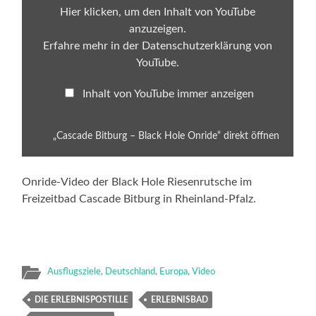
von
Hier klicken, um den Inhalt von YouTube
YouTube
anzuzeigen.
anzeigen
Erfahre mehr in der
Datenschutzerklärung von
YouTube
.
Inhalt von YouTube immer anzeigen
„Cascade Bitburg – Black Hole Onride“ direkt öffnen
Onride-Video der Black Hole Riesenrutsche im
Freizeitbad Cascade Bitburg in Rheinland-Pfalz.
Ausflugsziele
,
Deutschland
,
Europa
,
Video
DIE ERLEBNISPOSTILLE
ERLEBNISBAD