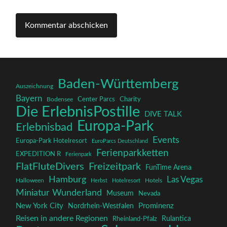
Baden-Württemberg
Auszeichnung
Bayern
Charity
Center Parcs
Bodensee
Die ErlebnisPostille
DIVE TALK
Europa-Park
Erlebnisbad
Events
Europa-Park Hotelresort
EuroParcs Deutschland
Ferienparkketten
EXPEDITION R
Ferienpark
FlatFluteDivers
Freizeitpark
FunTime Arena
Hamburg
Las Vegas
Halloween
Herbst
Hotelresort
Hotels
Miniatur Wunderland
Museum
Nevada
New York City
Prominenz
Nordrhein-Westfalen
Reisen in andere Regionen
Rulantica
Rheinland-Pfalz