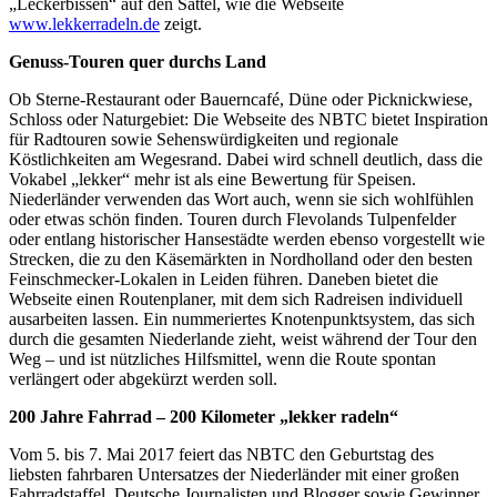
„Leckerbissen“ auf den Sattel, wie die Webseite
www.lekkerradeln.de
zeigt.
Genuss-Touren quer durchs Land
Ob Sterne-Restaurant oder Bauerncafé, Düne oder Picknickwiese,
Schloss oder Naturgebiet: Die Webseite des NBTC bietet Inspiration
für Radtouren sowie Sehenswürdigkeiten und regionale
Köstlichkeiten am Wegesrand. Dabei wird schnell deutlich, dass die
Vokabel „lekker“ mehr ist als eine Bewertung für Speisen.
Niederländer verwenden das Wort auch, wenn sie sich wohlfühlen
oder etwas schön finden. Touren durch Flevolands Tulpenfelder
oder entlang historischer Hansestädte werden ebenso vorgestellt wie
Strecken, die zu den Käsemärkten in Nordholland oder den besten
Feinschmecker-Lokalen in Leiden führen. Daneben bietet die
Webseite einen Routenplaner, mit dem sich Radreisen individuell
ausarbeiten lassen. Ein nummeriertes Knotenpunktsystem, das sich
durch die gesamten Niederlande zieht, weist während der Tour den
Weg – und ist nützliches Hilfsmittel, wenn die Route spontan
verlängert oder abgekürzt werden soll.
200 Jahre Fahrrad – 200 Kilometer „lekker radeln“
Vom 5. bis 7. Mai 2017 feiert das NBTC den Geburtstag des
liebsten fahrbaren Untersatzes der Niederländer mit einer großen
Fahrradstaffel. Deutsche Journalisten und Blogger sowie Gewinner