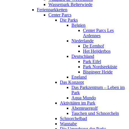
Wasserpark Belterwiede
Ferienparkketten
Center Parcs
Die Parks
Belgien
Center Parcs Les
Ardennes
Niederlande
De Eemhof
Het Heijderbos
Deutschland
Park Eifel
Park Nordseeküste
Bispinger Heide
England
Das Konzept
Das Parkzentrum – Leben im
Park
Aqua Mundo
Aktivitäten im Park
Abenteuergolf
Tauchen und Schnorcheln
Schnorchelbad
Wannabe
Die Umgebung der Parks