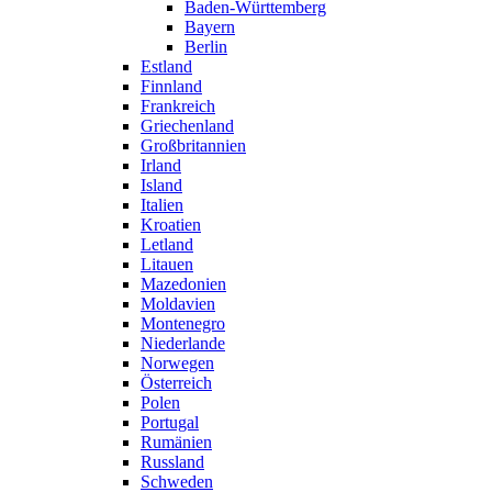
Baden-Württemberg
Bayern
Berlin
Estland
Finnland
Frankreich
Griechenland
Großbritannien
Irland
Island
Italien
Kroatien
Letland
Litauen
Mazedonien
Moldavien
Montenegro
Niederlande
Norwegen
Österreich
Polen
Portugal
Rumänien
Russland
Schweden