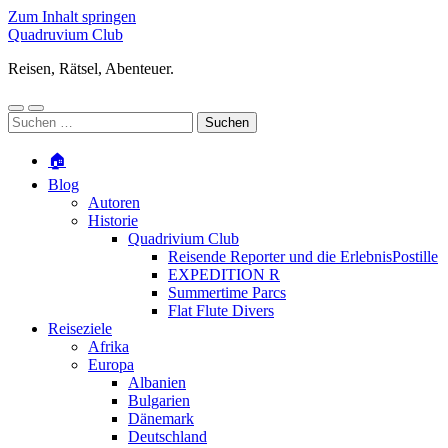
Zum Inhalt springen
Quadruvium Club
Reisen, Rätsel, Abenteuer.
Mobile-
Suchfeld
Suchen
Menü
ein-/ausblenden
nach:
ein-/ausblenden
🏠
Blog
Autoren
Historie
Quadrivium Club
Reisende Reporter und die ErlebnisPostille
EXPEDITION R
Summertime Parcs
Flat Flute Divers
Reiseziele
Afrika
Europa
Albanien
Bulgarien
Dänemark
Deutschland