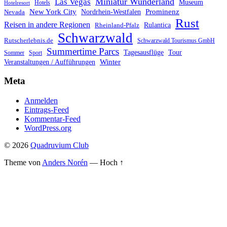
Miniatur Wunderland
Las Vegas
Museum
Hotels
Hotelresort
Prominenz
New York City
Nordrhein-Westfalen
Nevada
Rust
Reisen in andere Regionen
Rulantica
Rheinland-Pfalz
Schwarzwald
Rutscherlebnis.de
Schwarzwald Tourismus GmbH
Summertime Parcs
Tagesausflüge
Tour
Sommer
Sport
Winter
Veranstaltungen / Aufführungen
Meta
Anmelden
Eintrags-Feed
Kommentar-Feed
WordPress.org
© 2026
Quadruvium Club
Theme von
Anders Norén
—
Hoch ↑