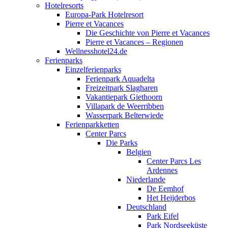
Hotelresorts
Europa-Park Hotelresort
Pierre et Vacances
Die Geschichte von Pierre et Vacances
Pierre et Vacances – Regionen
Wellnesshotel24.de
Ferienparks
Einzelferienparks
Ferienpark Aquadelta
Freizeitpark Slagharen
Vakantiepark Giethoorn
Villapark de Weerribben
Wasserpark Belterwiede
Ferienparkketten
Center Parcs
Die Parks
Belgien
Center Parcs Les
Ardennes
Niederlande
De Eemhof
Het Heijderbos
Deutschland
Park Eifel
Park Nordseeküste