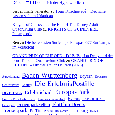
Döbeln!🍓😱 Lohnt sich der Hype wirklich?
best ai image generator
zu
Touri-Klischee adé – Deutsche
passen sich im Urlaub an
Knights of Guinevere: The End of The Disney Adult –
Quadruvium Club
zu
KNIGHTS OF GUINEVERE –
Pilotepisode
Ben
zu
Die beliebtesten Surfcamps Europas: 677 Surfcamps
im Vergleich!
GRAND PRIX OF EUROPE – DJ BoBo, Jan Delay und der
neue Trailer – Quadruvium Club
zu
GRAND PRIX OF
EUROPE – Official Trailer Deutsch (2025)
Baden-Württemberg
Bayern
Auszeichnung
Bodensee
Die ErlebnisPostille
Center Parcs
Charity
Europa-Park
Erlebnisbad
DIVE TALK
Events
Europa-Park Hotelresort
EXPEDITION R
EuroParcs Deutschland
FlatFluteDivers
Ferienparkketten
Ferienpark
Freizeitpark
Hamburg
FunTime Arena
Halloween
Herbst