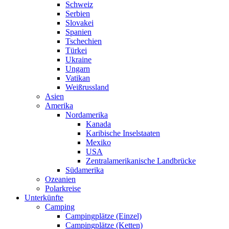
Schweiz
Serbien
Slovakei
Spanien
Tschechien
Türkei
Ukraine
Ungarn
Vatikan
Weißrussland
Asien
Amerika
Nordamerika
Kanada
Karibische Inselstaaten
Mexiko
USA
Zentralamerikanische Landbrücke
Südamerika
Ozeanien
Polarkreise
Unterkünfte
Camping
Campingplätze (Einzel)
Campingplätze (Ketten)