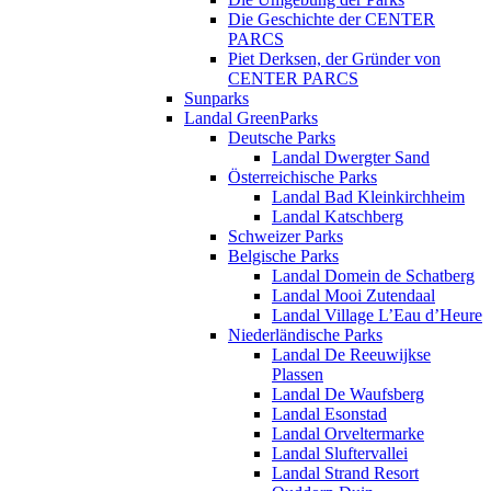
Die Geschichte der CENTER
PARCS
Piet Derksen, der Gründer von
CENTER PARCS
Sunparks
Landal GreenParks
Deutsche Parks
Landal Dwergter Sand
Österreichische Parks
Landal Bad Kleinkirchheim
Landal Katschberg
Schweizer Parks
Belgische Parks
Landal Domein de Schatberg
Landal Mooi Zutendaal
Landal Village L’Eau d’Heure
Niederländische Parks
Landal De Reeuwijkse
Plassen
Landal De Waufsberg
Landal Esonstad
Landal Orveltermarke
Landal Sluftervallei
Landal Strand Resort