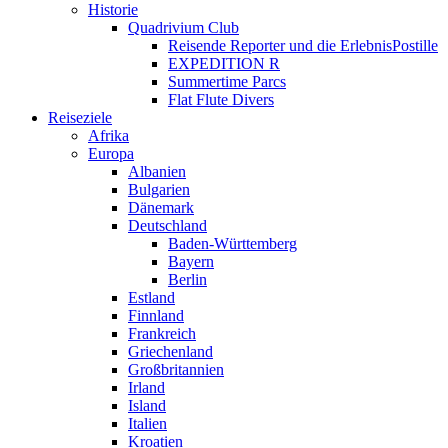
Historie
Quadrivium Club
Reisende Reporter und die ErlebnisPostille
EXPEDITION R
Summertime Parcs
Flat Flute Divers
Reiseziele
Afrika
Europa
Albanien
Bulgarien
Dänemark
Deutschland
Baden-Württemberg
Bayern
Berlin
Estland
Finnland
Frankreich
Griechenland
Großbritannien
Irland
Island
Italien
Kroatien