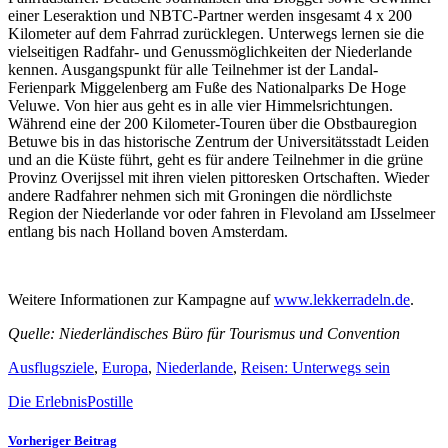
einer Leseraktion und NBTC-Partner werden insgesamt 4 x 200
Kilometer auf dem Fahrrad zurücklegen. Unterwegs lernen sie die
vielseitigen Radfahr- und Genussmöglichkeiten der Niederlande
kennen. Ausgangspunkt für alle Teilnehmer ist der Landal-
Ferienpark Miggelenberg am Fuße des Nationalparks De Hoge
Veluwe. Von hier aus geht es in alle vier Himmelsrichtungen.
Während eine der 200 Kilometer-Touren über die Obstbauregion
Betuwe bis in das historische Zentrum der Universitätsstadt Leiden
und an die Küste führt, geht es für andere Teilnehmer in die grüne
Provinz Overijssel mit ihren vielen pittoresken Ortschaften. Wieder
andere Radfahrer nehmen sich mit Groningen die nördlichste
Region der Niederlande vor oder fahren in Flevoland am IJsselmeer
entlang bis nach Holland boven Amsterdam.
Weitere Informationen zur Kampagne auf
www.lekkerradeln.de
.
Quelle: Niederländisches Büro für Tourismus und Convention
Ausflugsziele
,
Europa
,
Niederlande
,
Reisen: Unterwegs sein
Die ErlebnisPostille
Vorheriger Beitrag