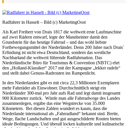
Radfahrer in Hasselt – Bild (c) MarketingOost
Als Karl Freiherr von Drais 1817 die weltweit erste Laufmaschine
auf zwei Rädern entwarf, legte der Mannheimer damit den
Grundstein für das heutige Fahrrad – und das wohl liebste
Fortbewegungsmittel der Niederländer. Denn 200 Jahre nach Drais`
Erfindung ist nicht etwa Deutschland, sondern das westliche
Nachbarland die weltweit führende Radfahrnation. Das
Niederländische Büro für Tourismus & Convention (NBTC) ehrt
den „Holland-Klassiker“ 2017 mit der Kampagne „lekker radeln“
und stellt dabei Genuss-Radrouten ins Rampenlicht.
In den Niederlanden gibt es mit circa 22,3 Millionen Exemplaren
mehr Fahrräder als Einwohner. Durchschnittlich steigt ein
Niederländer 300-mal pro Jahr aufs Rad und legt damit insgesamt
900 Kilometer zurück. Würde man alle Fahrradwege des Landes
zusammenlegen, ergäbe das eine Wegstrecke von 35.000
Kilometern. Bei diesen Zahlen wundert es kaum, dass die
Niederlande international als „Fahrradland“ bekannt sind. Breite,
Wege, flache Landschaften und gut ausgeschilderte Routen bieten
ideale Bedingungen. Und überall locken kulturelle und kulinarische