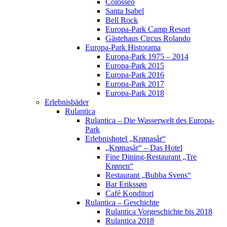
Colosseo
Santa Isabel
Bell Rock
Europa-Park Camp Resort
Gästehaus Circus Rolando
Europa-Park Historama
Europa-Park 1975 – 2014
Europa-Park 2015
Europa-Park 2016
Europa-Park 2017
Europa-Park 2018
Erlebnisbäder
Rulantica
Rulantica – Die Wasserwelt des Europa-
Park
Erlebnishotel „Krønasår“
„Krønasår“ – Das Hotel
Fine Dining-Restaurant „Tre
Krønen“
Restaurant „Bubba Svens“
Bar Erikssøn
Café Konditori
Rulantica – Geschichte
Rulantica Vorgeschichte bis 2018
Rulantica 2018