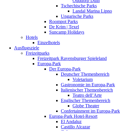
Ouddorp Duin
Tschechische Parks
Landal Marina Lipno
Ungarische Parks
Roompot Parks
De Krim | Texel
Suncamp Holidays
Hotels
Einzelhotels
Ausflugsziele
Freizeitparks
Freizeitpark Ravensburger Spieleland
Europa-Park
Der Europa-Park
Deutscher Themenbereich
Voletarium
Gastronomie im Europa-Park
Italienischer Themenbereich
Teatro dell’Arte
Englischer Themenbereich
Globe Theater
Confertainment im Europa-Park
Europa-Park Hotel-Resort
El Andaluz
Castillo Alcazar