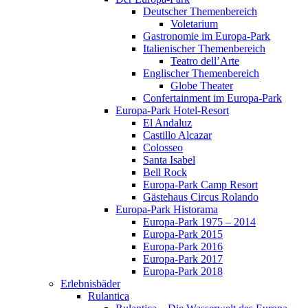
Deutscher Themenbereich
Voletarium
Gastronomie im Europa-Park
Italienischer Themenbereich
Teatro dell’Arte
Englischer Themenbereich
Globe Theater
Confertainment im Europa-Park
Europa-Park Hotel-Resort
El Andaluz
Castillo Alcazar
Colosseo
Santa Isabel
Bell Rock
Europa-Park Camp Resort
Gästehaus Circus Rolando
Europa-Park Historama
Europa-Park 1975 – 2014
Europa-Park 2015
Europa-Park 2016
Europa-Park 2017
Europa-Park 2018
Erlebnisbäder
Rulantica