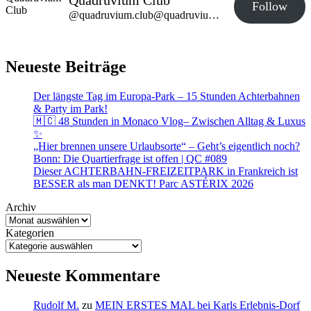
Quadruvium Club
Follow
@quadruvium.club@quadruvium.club
Neueste Beiträge
Der längste Tag im Europa-Park – 15 Stunden Achterbahnen
& Party im Park!
🇲🇨 48 Stunden in Monaco Vlog– Zwischen Alltag & Luxus
✨
„Hier brennen unsere Urlaubsorte“ – Geht’s eigentlich noch?
Bonn: Die Quartierfrage ist offen | QC #089
Dieser ACHTERBAHN-FREIZEITPARK in Frankreich ist
BESSER als man DENKT! Parc ASTÉRIX 2026
Archiv
Kategorien
Neueste Kommentare
Rudolf M.
zu
MEIN ERSTES MAL bei Karls Erlebnis-Dorf