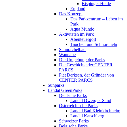
Bispinger Heide
England
Das Konzept
Das Parkzentrum – Leben im
Park
Aqua Mundo
Aktivitäten im Park
Abenteuergolf
Tauchen und Schnorcheln
Schnorchelbad
Wannabe
Die Umgebung der Parks
Die Geschichte der CENTER
PARCS
Piet Derksen, der Gründer von
CENTER PARCS
Sunparks
Landal GreenParks
Deutsche Parks
Landal Dwergter Sand
Österreichische Parks
Landal Bad Kleinkirchheim
Landal Katschberg
Schweizer Parks
Belgische Parks