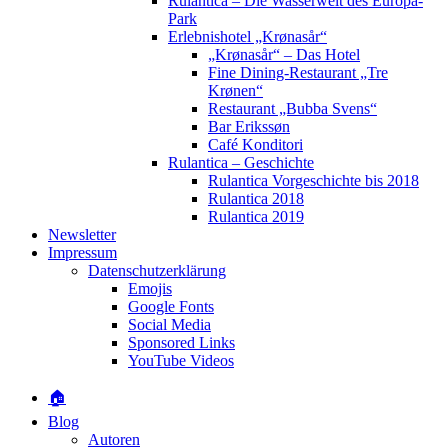
Rulantica – Die Wasserwelt des Europa-
Park
Erlebnishotel „Krønasår“
„Krønasår“ – Das Hotel
Fine Dining-Restaurant „Tre
Krønen“
Restaurant „Bubba Svens“
Bar Erikssøn
Café Konditori
Rulantica – Geschichte
Rulantica Vorgeschichte bis 2018
Rulantica 2018
Rulantica 2019
Newsletter
Impressum
Datenschutzerklärung
Emojis
Google Fonts
Social Media
Sponsored Links
YouTube Videos
🏠
Blog
Autoren