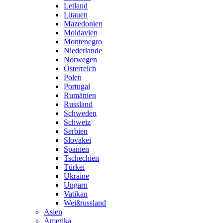
Letland
Litauen
Mazedonien
Moldavien
Montenegro
Niederlande
Norwegen
Österreich
Polen
Portugal
Rumänien
Russland
Schweden
Schweiz
Serbien
Slovakei
Spanien
Tschechien
Türkei
Ukraine
Ungarn
Vatikan
Weißrussland
Asien
Amerika