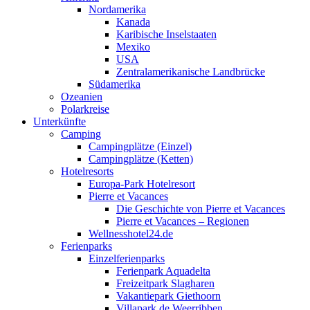
Nordamerika
Kanada
Karibische Inselstaaten
Mexiko
USA
Zentralamerikanische Landbrücke
Südamerika
Ozeanien
Polarkreise
Unterkünfte
Camping
Campingplätze (Einzel)
Campingplätze (Ketten)
Hotelresorts
Europa-Park Hotelresort
Pierre et Vacances
Die Geschichte von Pierre et Vacances
Pierre et Vacances – Regionen
Wellnesshotel24.de
Ferienparks
Einzelferienparks
Ferienpark Aquadelta
Freizeitpark Slagharen
Vakantiepark Giethoorn
Villapark de Weerribben