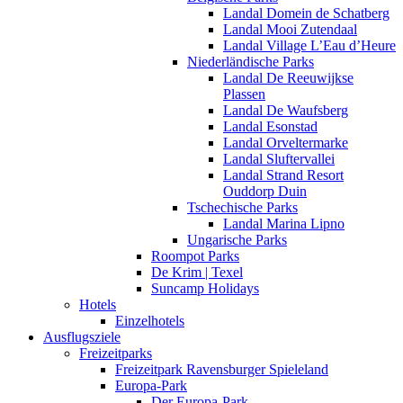
Landal Domein de Schatberg
Landal Mooi Zutendaal
Landal Village L’Eau d’Heure
Niederländische Parks
Landal De Reeuwijkse
Plassen
Landal De Waufsberg
Landal Esonstad
Landal Orveltermarke
Landal Sluftervallei
Landal Strand Resort
Ouddorp Duin
Tschechische Parks
Landal Marina Lipno
Ungarische Parks
Roompot Parks
De Krim | Texel
Suncamp Holidays
Hotels
Einzelhotels
Ausflugsziele
Freizeitparks
Freizeitpark Ravensburger Spieleland
Europa-Park
Der Europa-Park