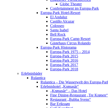
Globe Theater
Confertainment im Europa-Park
Europa-Park Hotel-Resort
El Andaluz
Castillo Alcazar
Colosseo
Santa Isabel
Bell Rock
Europa-Park Camp Resort
Gästehaus Circus Rolando
Europa-Park Historama
Europa-Park 1975 – 2014
Europa-Park 2015
Europa-Park 2016
Europa-Park 2017
Europa-Park 2018
Erlebnisbäder
Rulantica
Rulantica – Die Wasserwelt des Europa-Par
Erlebnishotel „Krønasår“
„Krønasår“ – Das Hotel
Fine Dining-Restaurant „Tre Krønen“
Restaurant „Bubba Svens“
Bar Erikssøn