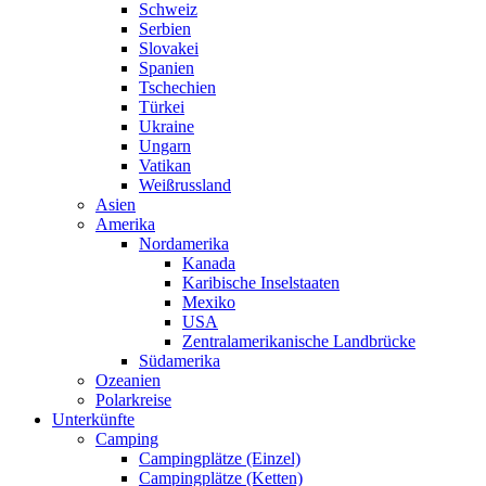
Schweiz
Serbien
Slovakei
Spanien
Tschechien
Türkei
Ukraine
Ungarn
Vatikan
Weißrussland
Asien
Amerika
Nordamerika
Kanada
Karibische Inselstaaten
Mexiko
USA
Zentralamerikanische Landbrücke
Südamerika
Ozeanien
Polarkreise
Unterkünfte
Camping
Campingplätze (Einzel)
Campingplätze (Ketten)