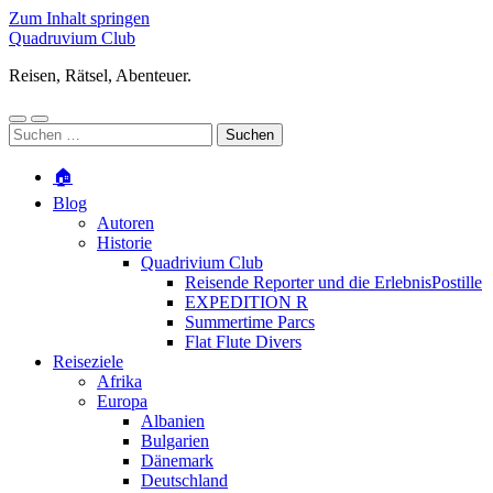
Zum Inhalt springen
Quadruvium Club
Reisen, Rätsel, Abenteuer.
Mobile-
Suchfeld
Suchen
Menü
ein-/ausblenden
nach:
ein-/ausblenden
🏠
Blog
Autoren
Historie
Quadrivium Club
Reisende Reporter und die ErlebnisPostille
EXPEDITION R
Summertime Parcs
Flat Flute Divers
Reiseziele
Afrika
Europa
Albanien
Bulgarien
Dänemark
Deutschland