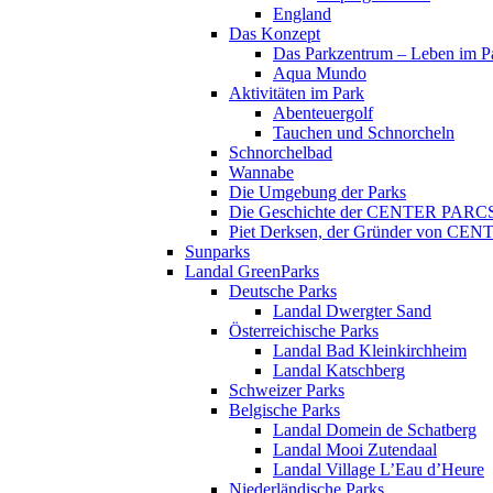
England
Das Konzept
Das Parkzentrum – Leben im P
Aqua Mundo
Aktivitäten im Park
Abenteuergolf
Tauchen und Schnorcheln
Schnorchelbad
Wannabe
Die Umgebung der Parks
Die Geschichte der CENTER PARC
Piet Derksen, der Gründer von C
Sunparks
Landal GreenParks
Deutsche Parks
Landal Dwergter Sand
Österreichische Parks
Landal Bad Kleinkirchheim
Landal Katschberg
Schweizer Parks
Belgische Parks
Landal Domein de Schatberg
Landal Mooi Zutendaal
Landal Village L’Eau d’Heure
Niederländische Parks