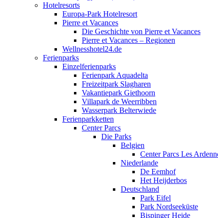
Hotelresorts
Europa-Park Hotelresort
Pierre et Vacances
Die Geschichte von Pierre et Vacances
Pierre et Vacances – Regionen
Wellnesshotel24.de
Ferienparks
Einzelferienparks
Ferienpark Aquadelta
Freizeitpark Slagharen
Vakantiepark Giethoorn
Villapark de Weerribben
Wasserpark Belterwiede
Ferienparkketten
Center Parcs
Die Parks
Belgien
Center Parcs Les Ardenn
Niederlande
De Eemhof
Het Heijderbos
Deutschland
Park Eifel
Park Nordseeküste
Bispinger Heide