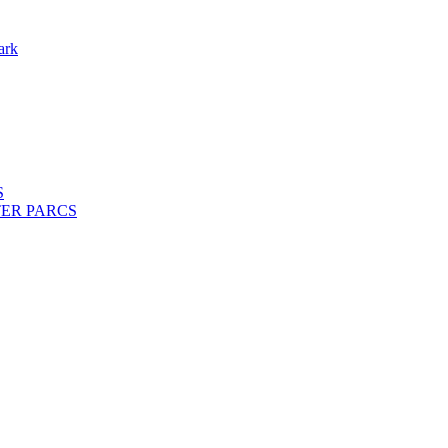
ark
S
ENTER PARCS