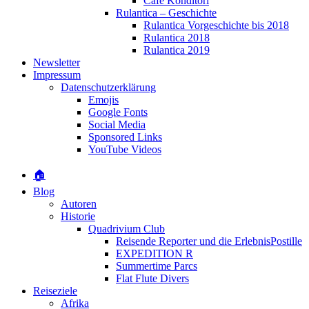
Café Konditori
Rulantica – Geschichte
Rulantica Vorgeschichte bis 2018
Rulantica 2018
Rulantica 2019
Newsletter
Impressum
Datenschutzerklärung
Emojis
Google Fonts
Social Media
Sponsored Links
YouTube Videos
🏠
Blog
Autoren
Historie
Quadrivium Club
Reisende Reporter und die ErlebnisPostille
EXPEDITION R
Summertime Parcs
Flat Flute Divers
Reiseziele
Afrika