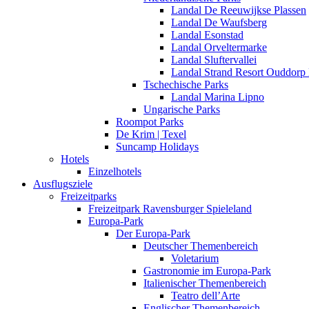
Landal De Reeuwijkse Plassen
Landal De Waufsberg
Landal Esonstad
Landal Orveltermarke
Landal Sluftervallei
Landal Strand Resort Ouddorp
Tschechische Parks
Landal Marina Lipno
Ungarische Parks
Roompot Parks
De Krim | Texel
Suncamp Holidays
Hotels
Einzelhotels
Ausflugsziele
Freizeitparks
Freizeitpark Ravensburger Spieleland
Europa-Park
Der Europa-Park
Deutscher Themenbereich
Voletarium
Gastronomie im Europa-Park
Italienischer Themenbereich
Teatro dell’Arte
Englischer Themenbereich