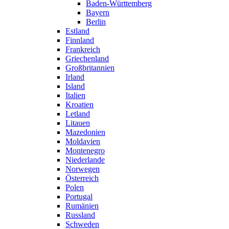
Baden-Württemberg
Bayern
Berlin
Estland
Finnland
Frankreich
Griechenland
Großbritannien
Irland
Island
Italien
Kroatien
Letland
Litauen
Mazedonien
Moldavien
Montenegro
Niederlande
Norwegen
Österreich
Polen
Portugal
Rumänien
Russland
Schweden