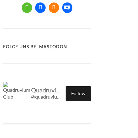
FOLGE UNS BEI MASTODON
Quadruvium Club
Follow
@quadruvium.club@quadruvium.club