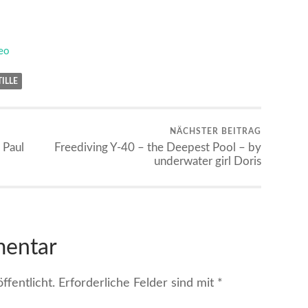
eo
ILLE
NÄCHSTER BEITRAG
 Paul
Freediving Y-40 – the Deepest Pool – by
underwater girl Doris
mentar
fentlicht.
Erforderliche Felder sind mit
*