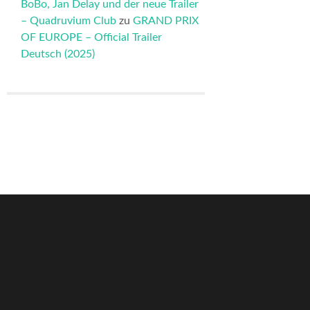
BoBo, Jan Delay und der neue Trailer
– Quadruvium Club
zu
GRAND PRIX
OF EUROPE – Official Trailer
Deutsch (2025)