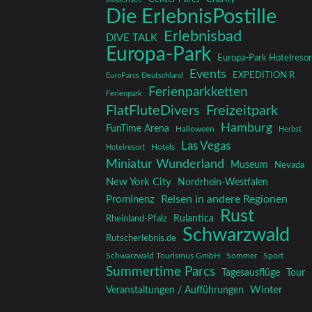
Die ErlebnisPostille
Erlebnisbad
DIVE TALK
Europa-Park
Europa-Park Hotelresor
Events
EXPEDITION R
EuroParcs Deutschland
Ferienparkketten
Ferienpark
FlatFluteDivers
Freizeitpark
Hamburg
FunTime Arena
Halloween
Herbst
Las Vegas
Hotelresort
Hotels
Miniatur Wunderland
Museum
Nevada
New York City
Nordrhein-Westfalen
Reisen in andere Regionen
Prominenz
Rust
Rulantica
Rheinland-Pfalz
Schwarzwald
Rutscherlebnis.de
Schwarzwald Tourismus GmbH
Sommer
Sport
Summertime Parcs
Tagesausflüge
Tour
Winter
Veranstaltungen / Aufführungen