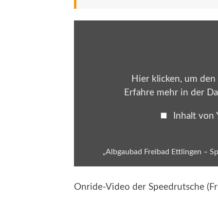
„Albgaubad
Freibad
Ettlingen
–
Speedrutsche
(Freefall-
Rutsche)
Onride“
Hier klicken, um den
von
Erfahre mehr in der
Da
YouTube
anzeigen
Inhalt von
„Albgaubad Freibad Ettlingen – Sp
Onride-Video der Speedrutsche (Fr