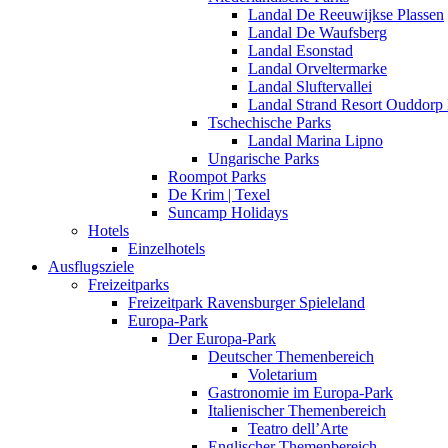
Landal De Reeuwijkse Plassen
Landal De Waufsberg
Landal Esonstad
Landal Orveltermarke
Landal Sluftervallei
Landal Strand Resort Ouddorp
Tschechische Parks
Landal Marina Lipno
Ungarische Parks
Roompot Parks
De Krim | Texel
Suncamp Holidays
Hotels
Einzelhotels
Ausflugsziele
Freizeitparks
Freizeitpark Ravensburger Spieleland
Europa-Park
Der Europa-Park
Deutscher Themenbereich
Voletarium
Gastronomie im Europa-Park
Italienischer Themenbereich
Teatro dell’Arte
Englischer Themenbereich