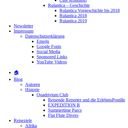
Café Konditori
Rulantica – Geschichte
Rulantica Vorgeschichte bis 2018
Rulantica 2018
Rulantica 2019
Newsletter
Impressum
Datenschutzerklärung
Emojis
Google Fonts
Social Media
Sponsored Links
YouTube Videos
🏠
Blog
Autoren
Historie
Quadrivium Club
Reisende Reporter und die ErlebnisPostille
EXPEDITION R
Summertime Parcs
Flat Flute Divers
Reiseziele
Afrika