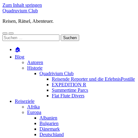
Zum Inhalt springen
Quadruvium Club
Reisen, Rätsel, Abenteuer.
Mobile-
Suchfeld
Suchen
Menü
ein-/ausblenden
nach:
ein-/ausblenden
🏠
Blog
Autoren
Historie
Quadrivium Club
Reisende Reporter und die ErlebnisPostille
EXPEDITION R
Summertime Parcs
Flat Flute Divers
Reiseziele
Afrika
Europa
Albanien
Bulgarien
Dänemark
Deutschland