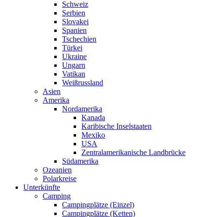
Schweiz
Serbien
Slovakei
Spanien
Tschechien
Türkei
Ukraine
Ungarn
Vatikan
Weißrussland
Asien
Amerika
Nordamerika
Kanada
Karibische Inselstaaten
Mexiko
USA
Zentralamerikanische Landbrücke
Südamerika
Ozeanien
Polarkreise
Unterkünfte
Camping
Campingplätze (Einzel)
Campingplätze (Ketten)