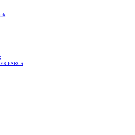
ark
S
ENTER PARCS