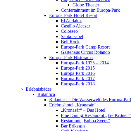
Globe Theater
Confertainment im Europa-Park
Europa-Park Hotel-Resort
El Andaluz
Castillo Alcazar
Colosseo
Santa Isabel
Bell Rock
Europa-Park Camp Resort
Gästehaus Circus Rolando
Europa-Park Historama
Europa-Park 1975 – 2014
Europa-Park 2015
Europa-Park 2016
Europa-Park 2017
Europa-Park 2018
Erlebnisbäder
Rulantica
Rulantica – Die Wasserwelt des Europa-Par
Erlebnishotel „Krønasår“
„Krønasår“ – Das Hotel
Fine Dining-Restaurant „Tre Krønen“
Restaurant „Bubba Svens“
Bar Erikssøn