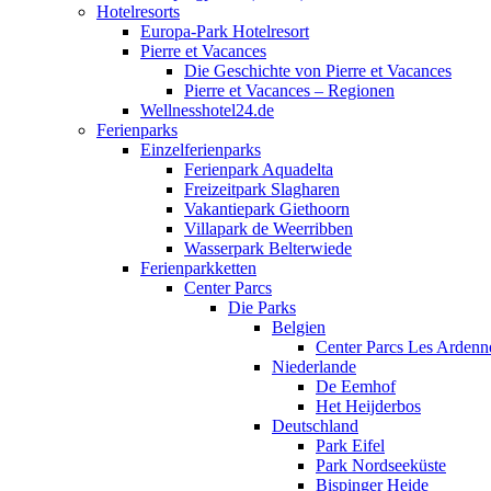
Hotelresorts
Europa-Park Hotelresort
Pierre et Vacances
Die Geschichte von Pierre et Vacances
Pierre et Vacances – Regionen
Wellnesshotel24.de
Ferienparks
Einzelferienparks
Ferienpark Aquadelta
Freizeitpark Slagharen
Vakantiepark Giethoorn
Villapark de Weerribben
Wasserpark Belterwiede
Ferienparkketten
Center Parcs
Die Parks
Belgien
Center Parcs Les Ardenn
Niederlande
De Eemhof
Het Heijderbos
Deutschland
Park Eifel
Park Nordseeküste
Bispinger Heide