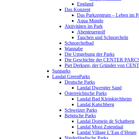
England
Das Konzept
Das Parkzentrum – Leben im P
Aqua Mundo
Aktivitäten im Park
Abenteuergolf
Tauchen und Schnorcheln
Schnorchelbad
Wannabe
Die Umgebung der Parks
Die Geschichte der CENTER PARC
Piet Derksen, der Gründer von C
Sunparks
Landal GreenParks
Deutsche Parks
Landal Dwergter Sand
Österreichische Parks
Landal Bad Kleinkirchheim
Landal Katschberg
Schweizer Parks
Belgische Parks
Landal Domein de Schatberg
Landal Mooi Zutendaal
Landal Village L’Eau d’Heure
Niederländische Parks