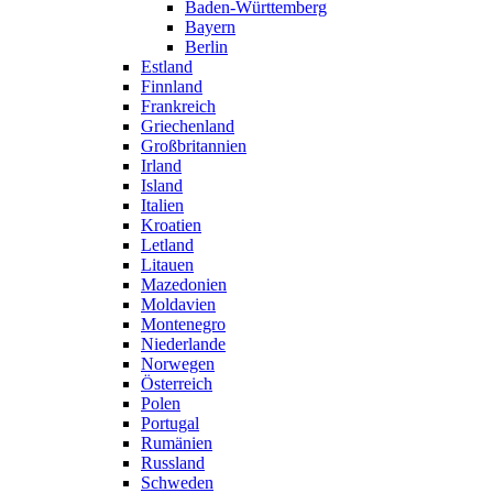
Baden-Württemberg
Bayern
Berlin
Estland
Finnland
Frankreich
Griechenland
Großbritannien
Irland
Island
Italien
Kroatien
Letland
Litauen
Mazedonien
Moldavien
Montenegro
Niederlande
Norwegen
Österreich
Polen
Portugal
Rumänien
Russland
Schweden