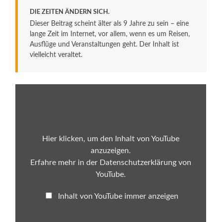
DIE ZEITEN ÄNDERN SICH.
Dieser Beitrag scheint älter als 9 Jahre zu sein – eine
lange Zeit im Internet, vor allem, wenn es um Reisen,
Ausflüge und Veranstaltungen geht. Der Inhalt ist
vielleicht veraltet.
„Albgaubad
Ettlingen
–
Wettkampfrutsche
AquaMatch
rote
Röhre
Hier klicken, um den Inhalt von YouTube
Onride“
anzuzeigen.
von
YouTube
Erfahre mehr in der
Datenschutzerklärung von
anzeigen
YouTube
.
Inhalt von YouTube immer anzeigen