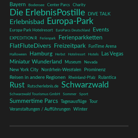
Bayern
Charity
Center Parcs
Bodensee
Die ErlebnisPostille
DIVE TALK
Europa-Park
Erlebnisbad
Events
Europa-Park Hotelresort
EuroParcs Deutschland
Ferienparkketten
EXPEDITION R
Ferienpark
FlatFluteDivers
Freizeitpark
FunTime Arena
Hamburg
Las Vegas
Halloween
Herbst
Hotelresort
Hotels
Miniatur Wunderland
Museum
Nevada
New York City
Prominenz
Nordrhein-Westfalen
Reisen in andere Regionen
Rulantica
Rheinland-Pfalz
Schwarzwald
Rust
Rutscherlebnis.de
Schwarzwald Tourismus GmbH
Sommer
Sport
Summertime Parcs
Tagesausflüge
Tour
Winter
Veranstaltungen / Aufführungen