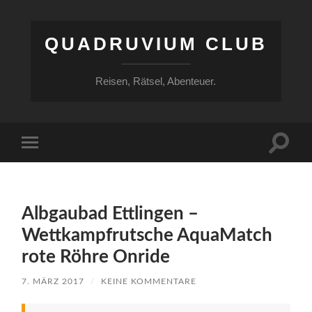
QUADRUVIUM CLUB
Reisen, Rätsel, Abenteuer.
Suchfe
Mobile-
ein-/a
Menü
ein-/ausblenden
Albgaubad Ettlingen –
Wettkampfrutsche AquaMatch
rote Röhre Onride
7. MÄRZ 2017
/
KEINE KOMMENTARE