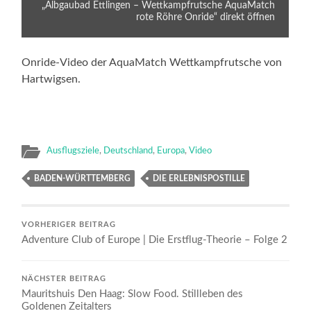
„Albgaubad Ettlingen – Wettkampfrutsche AquaMatch
rote Röhre Onride“ direkt öffnen
Onride-Video der AquaMatch Wettkampfrutsche von
Hartwigsen.
Ausflugsziele
,
Deutschland
,
Europa
,
Video
BADEN-WÜRTTEMBERG
DIE ERLEBNISPOSTILLE
VORHERIGER BEITRAG
Adventure Club of Europe | Die Erstflug-Theorie – Folge 2
NÄCHSTER BEITRAG
Mauritshuis Den Haag: Slow Food. Stillleben des
Goldenen Zeitalters