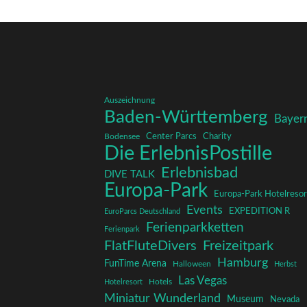
Auszeichnung
Baden-Württemberg
Bayer
Charity
Center Parcs
Bodensee
Die ErlebnisPostille
Erlebnisbad
DIVE TALK
Europa-Park
Europa-Park Hotelresor
Events
EXPEDITION R
EuroParcs Deutschland
Ferienparkketten
Ferienpark
FlatFluteDivers
Freizeitpark
Hamburg
FunTime Arena
Halloween
Herbst
Las Vegas
Hotelresort
Hotels
Miniatur Wunderland
Museum
Nevada