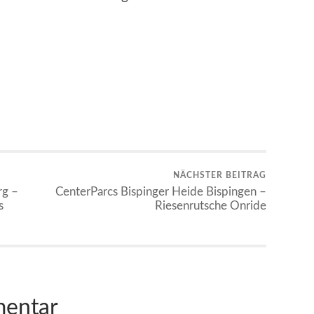
NÄCHSTER BEITRAG
rg –
CenterParcs Bispinger Heide Bispingen –
s
Riesenrutsche Onride
mentar