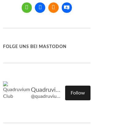
FOLGE UNS BEI MASTODON
Quadruvium Club
Follow
@quadruvium.club@quadruvium.club