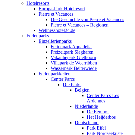
Hotelresorts
Europa-Park Hotelresort
Pierre et Vacances
Die Geschichte von Pierre et Vacances
Pierre et Vacances – Regionen
Wellnesshotel24.de
Ferienparks
Einzelferienparks
Ferienpark Aquadelta
Freizeitpark Slagharen
Vakantiepark Giethoorn
Villapark de Weerribben
Wasserpark Belterwiede
Ferienparkketten
Center Parcs
Die Parks
Belgien
Center Parcs Les
Ardennes
Niederlande
De Eemhof
Het Heijderbos
Deutschland
Park Eifel
Park Nordseeküste