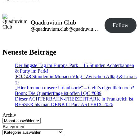
Quadruvium Club
Follow
@quadruvium.club@quadruvium.club
Neueste Beiträge
Der längste Tag im Europa-Park – 15 Stunden Achterbahnen
& Party im Park!
🇲🇨 48 Stunden in Monaco Vlog– Zwischen Alltag & Luxus
✨
„Hier brennen unsere Urlaubsorte“ – Geht’s eigentlich noch?
Bonn: Die Quartierfrage ist offen | QC #089
Dieser ACHTERBAHN-FREIZEITPARK in Frankreich ist
BESSER als man DENKT! Parc ASTÉRIX 2026
Archiv
Kategorien