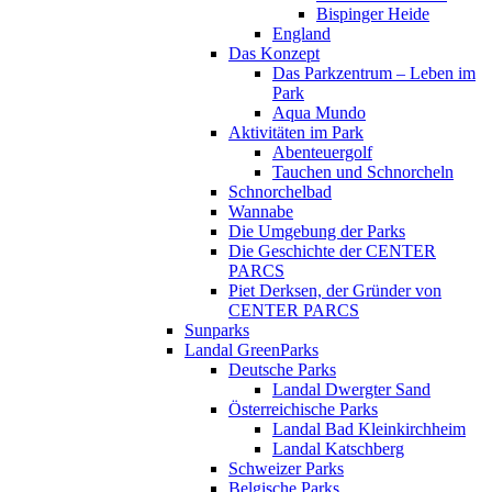
Bispinger Heide
England
Das Konzept
Das Parkzentrum – Leben im
Park
Aqua Mundo
Aktivitäten im Park
Abenteuergolf
Tauchen und Schnorcheln
Schnorchelbad
Wannabe
Die Umgebung der Parks
Die Geschichte der CENTER
PARCS
Piet Derksen, der Gründer von
CENTER PARCS
Sunparks
Landal GreenParks
Deutsche Parks
Landal Dwergter Sand
Österreichische Parks
Landal Bad Kleinkirchheim
Landal Katschberg
Schweizer Parks
Belgische Parks