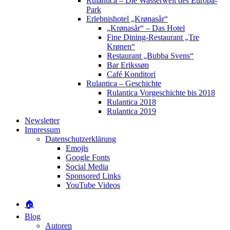
Rulantica – Die Wasserwelt des Europa-
Park
Erlebnishotel „Krønasår“
„Krønasår“ – Das Hotel
Fine Dining-Restaurant „Tre
Krønen“
Restaurant „Bubba Svens“
Bar Erikssøn
Café Konditori
Rulantica – Geschichte
Rulantica Vorgeschichte bis 2018
Rulantica 2018
Rulantica 2019
Newsletter
Impressum
Datenschutzerklärung
Emojis
Google Fonts
Social Media
Sponsored Links
YouTube Videos
🏠
Blog
Autoren