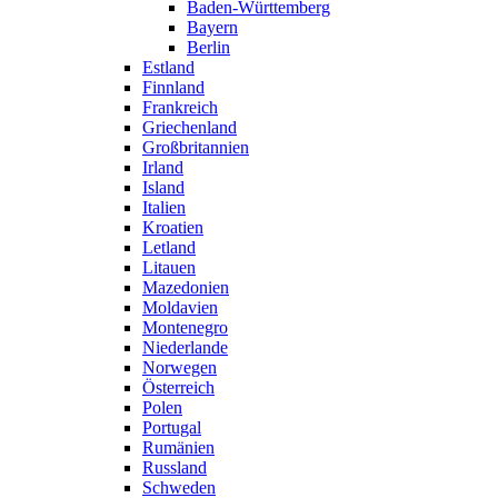
Baden-Württemberg
Bayern
Berlin
Estland
Finnland
Frankreich
Griechenland
Großbritannien
Irland
Island
Italien
Kroatien
Letland
Litauen
Mazedonien
Moldavien
Montenegro
Niederlande
Norwegen
Österreich
Polen
Portugal
Rumänien
Russland
Schweden