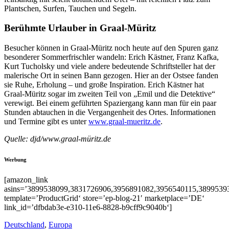
Plantschen, Surfen, Tauchen und Segeln.
Berühmte Urlauber in Graal-Müritz
Besucher können in Graal-Müritz noch heute auf den Spuren ganz
besonderer Sommerfrischler wandeln: Erich Kästner, Franz Kafka,
Kurt Tucholsky und viele andere bedeutende Schriftsteller hat der
malerische Ort in seinen Bann gezogen. Hier an der Ostsee fanden
sie Ruhe, Erholung – und große Inspiration. Erich Kästner hat
Graal-Müritz sogar im zweiten Teil von „Emil und die Detektive“
verewigt. Bei einem geführten Spaziergang kann man für ein paar
Stunden abtauchen in die Vergangenheit des Ortes. Informationen
und Termine gibt es unter
www.graal-mueritz.de
.
Quelle: djd/www.graal-müritz.de
Werbung
[amazon_link
asins=’3899538099,3831726906,3956891082,3956540115,3899539
template=’ProductGrid‘ store=’ep-blog-21′ marketplace=’DE‘
link_id=’dfbdab3e-e310-11e6-8828-b9cff9c9040b‘]
Deutschland
,
Europa