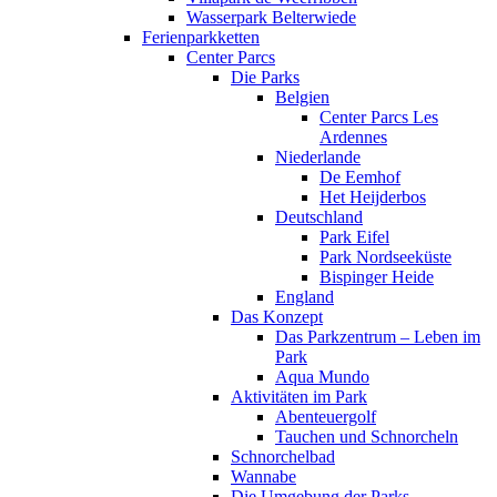
Wasserpark Belterwiede
Ferienparkketten
Center Parcs
Die Parks
Belgien
Center Parcs Les
Ardennes
Niederlande
De Eemhof
Het Heijderbos
Deutschland
Park Eifel
Park Nordseeküste
Bispinger Heide
England
Das Konzept
Das Parkzentrum – Leben im
Park
Aqua Mundo
Aktivitäten im Park
Abenteuergolf
Tauchen und Schnorcheln
Schnorchelbad
Wannabe
Die Umgebung der Parks