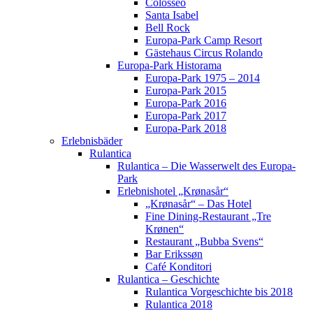
Colosseo
Santa Isabel
Bell Rock
Europa-Park Camp Resort
Gästehaus Circus Rolando
Europa-Park Historama
Europa-Park 1975 – 2014
Europa-Park 2015
Europa-Park 2016
Europa-Park 2017
Europa-Park 2018
Erlebnisbäder
Rulantica
Rulantica – Die Wasserwelt des Europa-
Park
Erlebnishotel „Krønasår“
„Krønasår“ – Das Hotel
Fine Dining-Restaurant „Tre
Krønen“
Restaurant „Bubba Svens“
Bar Erikssøn
Café Konditori
Rulantica – Geschichte
Rulantica Vorgeschichte bis 2018
Rulantica 2018