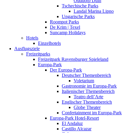
Ouddorp Duin
Tschechische Parks
Landal Marina Lipno
Ungarische Parks
Roompot Parks
De Krim | Texel
Suncamp Holidays
Hotels
Einzelhotels
Ausflugsziele
Freizeitparks
Freizeitpark Ravensburger Spieleland
Europa-Park
Der Europa-Park
Deutscher Themenbereich
Voletarium
Gastronomie im Europa-Park
Italienischer Themenbereich
Teatro dell’Arte
Englischer Themenbereich
Globe Theater
Confertainment im Europa-Park
Europa-Park Hotel-Resort
El Andaluz
Castillo Alcazar