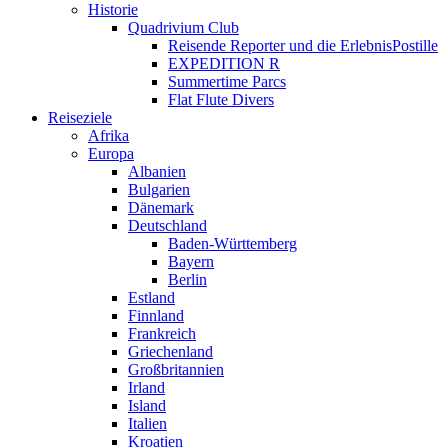
Historie
Quadrivium Club
Reisende Reporter und die ErlebnisPostille
EXPEDITION R
Summertime Parcs
Flat Flute Divers
Reiseziele
Afrika
Europa
Albanien
Bulgarien
Dänemark
Deutschland
Baden-Württemberg
Bayern
Berlin
Estland
Finnland
Frankreich
Griechenland
Großbritannien
Irland
Island
Italien
Kroatien