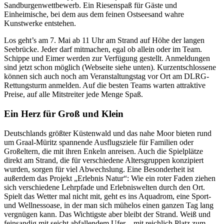
Sandburgenwettbewerb. Ein Riesenspaß für Gäste und
Einheimische, bei dem aus dem feinen Ostseesand wahre
Kunstwerke entstehen.
Los geht’s am 7. Mai ab 11 Uhr am Strand auf Höhe der langen
Seebrücke. Jeder darf mitmachen, egal ob allein oder im Team.
Schippe und Eimer werden zur Verfügung gestellt. Anmeldungen
sind jetzt schon möglich (Webseite siehe unten). Kurzentschlossene
können sich auch noch am Veranstaltungstag vor Ort am DLRG-
Rettungsturm anmelden. Auf die besten Teams warten attraktive
Preise, auf alle Mitstreiter jede Menge Spaß.
Ein Herz für Groß und Klein
Deutschlands größter Küstenwald und das nahe Moor bieten rund
um Graal-Müritz spannende Ausflugsziele für Familien oder
Großeltern, die mit ihren Enkeln anreisen. Auch die Spielplätze
direkt am Strand, die für verschiedene Altersgruppen konzipiert
wurden, sorgen für viel Abwechslung. Eine Besonderheit ist
außerdem das Projekt „Erlebnis Natur“: Wie ein roter Faden ziehen
sich verschiedene Lehrpfade und Erlebniswelten durch den Ort.
Spielt das Wetter mal nicht mit, geht es ins Aquadrom, eine Sport-
und Wellnessoase, in der man sich mühelos einen ganzen Tag lang
vergnügen kann. Das Wichtigste aber bleibt der Strand. Weiß und
feinsandig mit seicht abfallendem Ufer – mit reichlich Platz zum