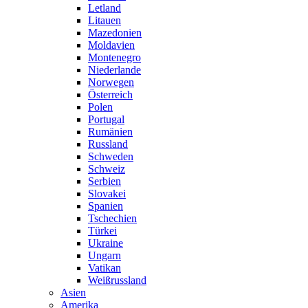
Letland
Litauen
Mazedonien
Moldavien
Montenegro
Niederlande
Norwegen
Österreich
Polen
Portugal
Rumänien
Russland
Schweden
Schweiz
Serbien
Slovakei
Spanien
Tschechien
Türkei
Ukraine
Ungarn
Vatikan
Weißrussland
Asien
Amerika