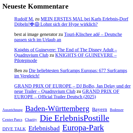
Neueste Kommentare
Rudolf M.
zu
MEIN ERSTES MAL bei Karls Erlebnis-Dorf
Döbeln!🍓😱 Lohnt sich der Hype wirklich?
best ai image generator
zu
Touri-Klischee adé – Deutsche
passen sich im Urlaub an
Knights of Guinevere: The End of The Disney Adult –
Quadruvium Club
zu
KNIGHTS OF GUINEVERE –
Pilotepisode
Ben
zu
Die beliebtesten Surfcamps Europas: 677 Surfcamps
im Vergleich!
GRAND PRIX OF EUROPE – DJ BoBo, Jan Delay und der
neue Trailer – Quadruvium Club
zu
GRAND PRIX OF
EUROPE – Official Trailer Deutsch (2025)
Baden-Württemberg
Bayern
Auszeichnung
Bodensee
Die ErlebnisPostille
Center Parcs
Charity
Europa-Park
Erlebnisbad
DIVE TALK