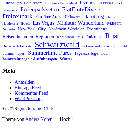
Events
Europa-Park Hotelresort
EXPEDITION R
EuroParcs Deutschland
FlatFluteDivers
Ferienparkketten
Ferienpark
Freizeitpark
Hamburg
FunTime Arena
Halloween
Herbst
Miniatur Wunderland
Las Vegas
Museum
Hotels
Hotelresort
Prominenz
New York City
Nordrhein-Westfalen
Nevada
Rust
Reisen in andere Regionen
Rulantica
Rheinland-Pfalz
Schwarzwald
Rutscherlebnis.de
Schwarzwald Tourismus GmbH
Summertime Parcs
Tagesausflüge
Tour
Sommer
Sport
Winter
Veranstaltungen / Aufführungen
Meta
Anmelden
Eintrags-Feed
Kommentar-Feed
WordPress.org
© 2026
Quadruvium Club
Theme von
Anders Norén
—
Hoch ↑