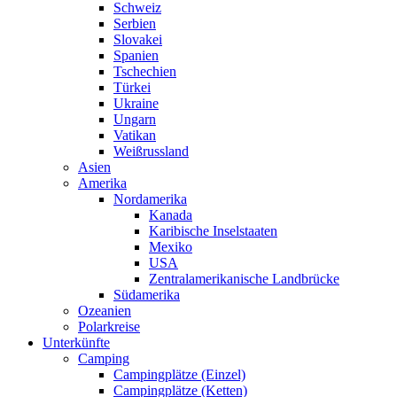
Schweiz
Serbien
Slovakei
Spanien
Tschechien
Türkei
Ukraine
Ungarn
Vatikan
Weißrussland
Asien
Amerika
Nordamerika
Kanada
Karibische Inselstaaten
Mexiko
USA
Zentralamerikanische Landbrücke
Südamerika
Ozeanien
Polarkreise
Unterkünfte
Camping
Campingplätze (Einzel)
Campingplätze (Ketten)