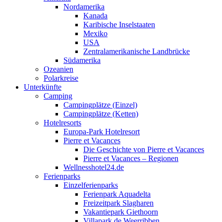
Nordamerika
Kanada
Karibische Inselstaaten
Mexiko
USA
Zentralamerikanische Landbrücke
Südamerika
Ozeanien
Polarkreise
Unterkünfte
Camping
Campingplätze (Einzel)
Campingplätze (Ketten)
Hotelresorts
Europa-Park Hotelresort
Pierre et Vacances
Die Geschichte von Pierre et Vacances
Pierre et Vacances – Regionen
Wellnesshotel24.de
Ferienparks
Einzelferienparks
Ferienpark Aquadelta
Freizeitpark Slagharen
Vakantiepark Giethoorn
Villapark de Weerribben