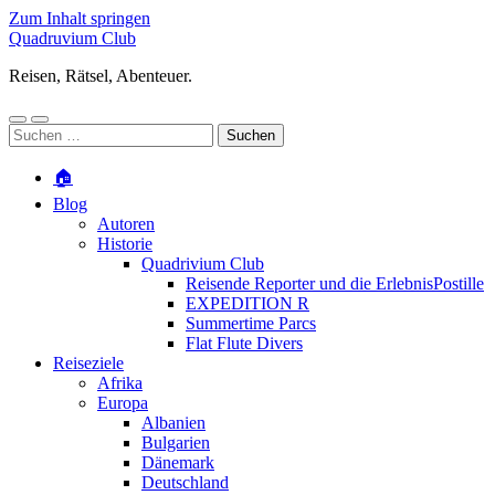
Zum Inhalt springen
Quadruvium Club
Reisen, Rätsel, Abenteuer.
Mobile-
Suchfeld
Suchen
Menü
ein-/ausblenden
nach:
ein-/ausblenden
🏠
Blog
Autoren
Historie
Quadrivium Club
Reisende Reporter und die ErlebnisPostille
EXPEDITION R
Summertime Parcs
Flat Flute Divers
Reiseziele
Afrika
Europa
Albanien
Bulgarien
Dänemark
Deutschland