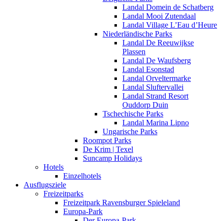
Landal Domein de Schatberg
Landal Mooi Zutendaal
Landal Village L’Eau d’Heure
Niederländische Parks
Landal De Reeuwijkse
Plassen
Landal De Waufsberg
Landal Esonstad
Landal Orveltermarke
Landal Sluftervallei
Landal Strand Resort
Ouddorp Duin
Tschechische Parks
Landal Marina Lipno
Ungarische Parks
Roompot Parks
De Krim | Texel
Suncamp Holidays
Hotels
Einzelhotels
Ausflugsziele
Freizeitparks
Freizeitpark Ravensburger Spieleland
Europa-Park
Der Europa-Park