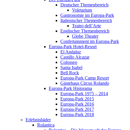
Deutscher Themenbereich
Voletarium
Gastronomie im Europa-Park
Italienischer Themenbereich
Teatro dell’Arte
Englischer Themenbereich
Globe Theater
Confertainment im Europa-Park
Europa-Park Hotel-Resort
El Andaluz
Castillo Alcazar
Colosseo
Santa Isabel
Bell Rock
Europa-Park Camp Resort
Gästehaus Circus Rolando
Europa-Park Historama
Europa-Park 1975 – 2014
Europa-Park 2015
Europa-Park 2016
Europa-Park 2017
Europa-Park 2018
Erlebnisbäder
Rulantica