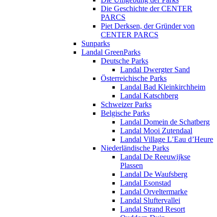
Die Geschichte der CENTER
PARCS
Piet Derksen, der Gründer von
CENTER PARCS
Sunparks
Landal GreenParks
Deutsche Parks
Landal Dwergter Sand
Österreichische Parks
Landal Bad Kleinkirchheim
Landal Katschberg
Schweizer Parks
Belgische Parks
Landal Domein de Schatberg
Landal Mooi Zutendaal
Landal Village L’Eau d’Heure
Niederländische Parks
Landal De Reeuwijkse
Plassen
Landal De Waufsberg
Landal Esonstad
Landal Orveltermarke
Landal Sluftervallei
Landal Strand Resort