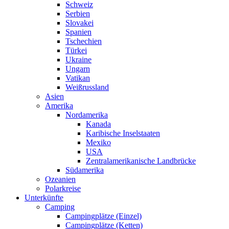
Schweiz
Serbien
Slovakei
Spanien
Tschechien
Türkei
Ukraine
Ungarn
Vatikan
Weißrussland
Asien
Amerika
Nordamerika
Kanada
Karibische Inselstaaten
Mexiko
USA
Zentralamerikanische Landbrücke
Südamerika
Ozeanien
Polarkreise
Unterkünfte
Camping
Campingplätze (Einzel)
Campingplätze (Ketten)