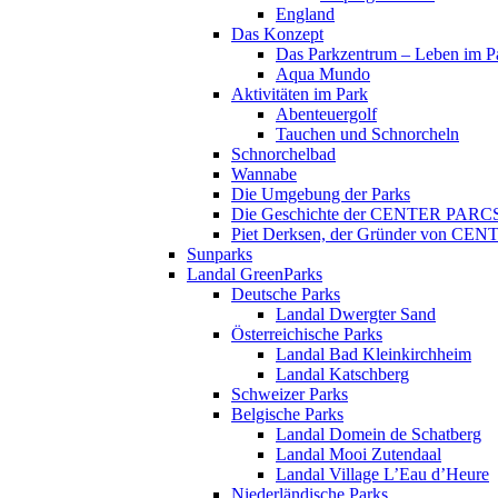
England
Das Konzept
Das Parkzentrum – Leben im P
Aqua Mundo
Aktivitäten im Park
Abenteuergolf
Tauchen und Schnorcheln
Schnorchelbad
Wannabe
Die Umgebung der Parks
Die Geschichte der CENTER PARC
Piet Derksen, der Gründer von C
Sunparks
Landal GreenParks
Deutsche Parks
Landal Dwergter Sand
Österreichische Parks
Landal Bad Kleinkirchheim
Landal Katschberg
Schweizer Parks
Belgische Parks
Landal Domein de Schatberg
Landal Mooi Zutendaal
Landal Village L’Eau d’Heure
Niederländische Parks