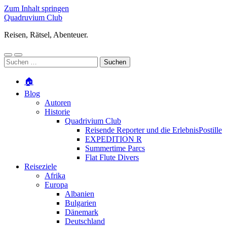
Zum Inhalt springen
Quadruvium Club
Reisen, Rätsel, Abenteuer.
Mobile-
Suchfeld
Suchen
Menü
ein-/ausblenden
nach:
ein-/ausblenden
🏠
Blog
Autoren
Historie
Quadrivium Club
Reisende Reporter und die ErlebnisPostille
EXPEDITION R
Summertime Parcs
Flat Flute Divers
Reiseziele
Afrika
Europa
Albanien
Bulgarien
Dänemark
Deutschland