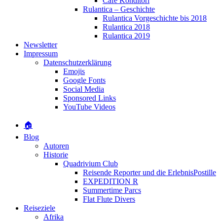
Café Konditori
Rulantica – Geschichte
Rulantica Vorgeschichte bis 2018
Rulantica 2018
Rulantica 2019
Newsletter
Impressum
Datenschutzerklärung
Emojis
Google Fonts
Social Media
Sponsored Links
YouTube Videos
🏠
Blog
Autoren
Historie
Quadrivium Club
Reisende Reporter und die ErlebnisPostille
EXPEDITION R
Summertime Parcs
Flat Flute Divers
Reiseziele
Afrika