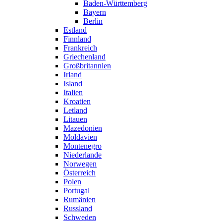
Baden-Württemberg
Bayern
Berlin
Estland
Finnland
Frankreich
Griechenland
Großbritannien
Irland
Island
Italien
Kroatien
Letland
Litauen
Mazedonien
Moldavien
Montenegro
Niederlande
Norwegen
Österreich
Polen
Portugal
Rumänien
Russland
Schweden