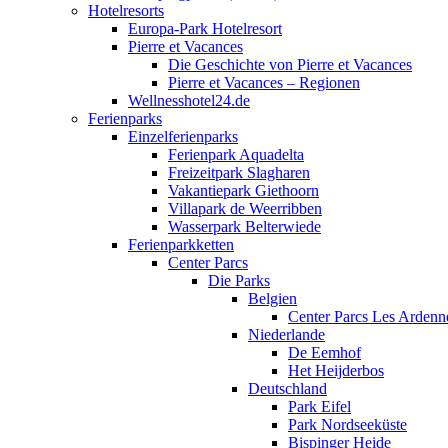
Hotelresorts
Europa-Park Hotelresort
Pierre et Vacances
Die Geschichte von Pierre et Vacances
Pierre et Vacances – Regionen
Wellnesshotel24.de
Ferienparks
Einzelferienparks
Ferienpark Aquadelta
Freizeitpark Slagharen
Vakantiepark Giethoorn
Villapark de Weerribben
Wasserpark Belterwiede
Ferienparkketten
Center Parcs
Die Parks
Belgien
Center Parcs Les Ardenn
Niederlande
De Eemhof
Het Heijderbos
Deutschland
Park Eifel
Park Nordseeküste
Bispinger Heide