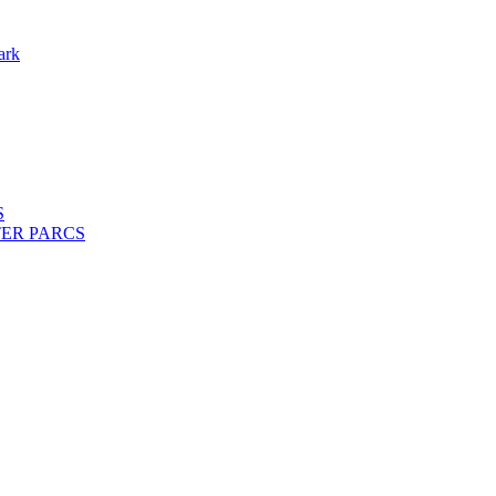
ark
S
ENTER PARCS