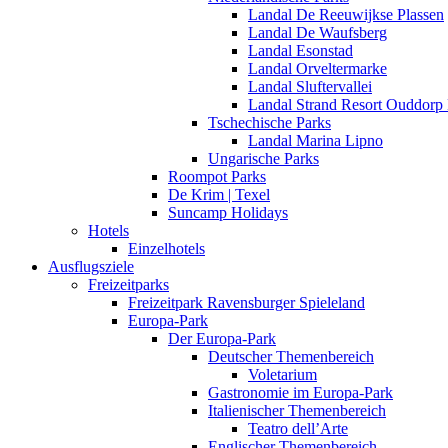
Landal De Reeuwijkse Plassen
Landal De Waufsberg
Landal Esonstad
Landal Orveltermarke
Landal Sluftervallei
Landal Strand Resort Ouddorp
Tschechische Parks
Landal Marina Lipno
Ungarische Parks
Roompot Parks
De Krim | Texel
Suncamp Holidays
Hotels
Einzelhotels
Ausflugsziele
Freizeitparks
Freizeitpark Ravensburger Spieleland
Europa-Park
Der Europa-Park
Deutscher Themenbereich
Voletarium
Gastronomie im Europa-Park
Italienischer Themenbereich
Teatro dell’Arte
Englischer Themenbereich