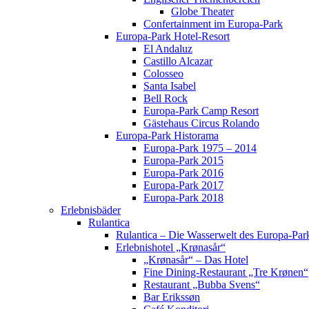
Globe Theater
Confertainment im Europa-Park
Europa-Park Hotel-Resort
El Andaluz
Castillo Alcazar
Colosseo
Santa Isabel
Bell Rock
Europa-Park Camp Resort
Gästehaus Circus Rolando
Europa-Park Historama
Europa-Park 1975 – 2014
Europa-Park 2015
Europa-Park 2016
Europa-Park 2017
Europa-Park 2018
Erlebnisbäder
Rulantica
Rulantica – Die Wasserwelt des Europa-Par
Erlebnishotel „Krønasår“
„Krønasår“ – Das Hotel
Fine Dining-Restaurant „Tre Krønen“
Restaurant „Bubba Svens“
Bar Erikssøn