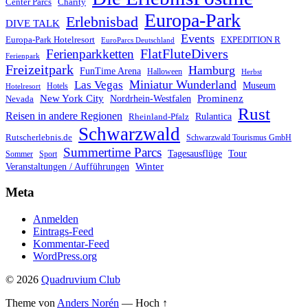
Center Parcs
Charity
Europa-Park
Erlebnisbad
DIVE TALK
Events
Europa-Park Hotelresort
EXPEDITION R
EuroParcs Deutschland
FlatFluteDivers
Ferienparkketten
Ferienpark
Freizeitpark
Hamburg
FunTime Arena
Halloween
Herbst
Miniatur Wunderland
Las Vegas
Museum
Hotels
Hotelresort
Prominenz
New York City
Nordrhein-Westfalen
Nevada
Rust
Reisen in andere Regionen
Rulantica
Rheinland-Pfalz
Schwarzwald
Rutscherlebnis.de
Schwarzwald Tourismus GmbH
Summertime Parcs
Tagesausflüge
Tour
Sommer
Sport
Winter
Veranstaltungen / Aufführungen
Meta
Anmelden
Eintrags-Feed
Kommentar-Feed
WordPress.org
© 2026
Quadruvium Club
Theme von
Anders Norén
—
Hoch ↑