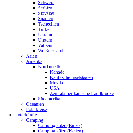
Schweiz
Serbien
Slovakei
Spanien
Tschechien
Türkei
Ukraine
Ungarn
Vatikan
Weißrussland
Asien
Amerika
Nordamerika
Kanada
Karibische Inselstaaten
Mexiko
USA
Zentralamerikanische Landbrücke
Südamerika
Ozeanien
Polarkreise
Unterkünfte
Camping
Campingplätze (Einzel)
Campingplätze (Ketten)