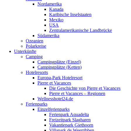
Nordamerika
Kanada
Karibische Inselstaaten
Mexiko
USA
Zentralamerikanische Landbrücke
Südamerika
Ozeanien
Polarkreise
Unterkünfte
Camping
Campingplätze (Einzel)
Campingplätze (Ketten)
Hotelresorts
Europa-Park Hotelresort
Pierre et Vacances
Die Geschichte von Pierre et Vacances
Pierre et Vacances – Regionen
Wellnesshotel24.de
Ferienparks
Einzelferienparks
Ferienpark Aquadelta
Freizeitpark Slagharen
Vakantiepark Giethoorn
Villapark de Weerribben