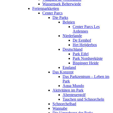
Wasserpark Belterwiede
Ferienparkketten
Center Parcs
Die Parks
Belgien
Center Parcs Les
Ardennes
Niederlande
De Eemhof
Het Heijderbos
Deutschland
Park Eifel
Park Nordseeküste
Bispinger Heide
England
Das Konzept
Das Parkzentrum – Leben im
Park
Aqua Mundo
Aktivitäten im Park
Abenteuergolf
Tauchen und Schnorcheln
Schnorchelbad
Wannabe
Die Umgebung der Parks