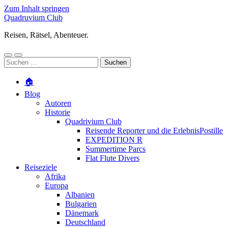
Zum Inhalt springen
Quadruvium Club
Reisen, Rätsel, Abenteuer.
Mobile-
Suchfeld
Suchen
Menü
ein-/ausblenden
nach:
ein-/ausblenden
🏠
Blog
Autoren
Historie
Quadrivium Club
Reisende Reporter und die ErlebnisPostille
EXPEDITION R
Summertime Parcs
Flat Flute Divers
Reiseziele
Afrika
Europa
Albanien
Bulgarien
Dänemark
Deutschland