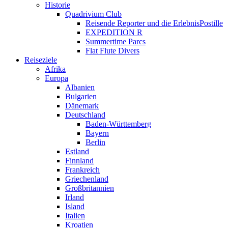
Historie
Quadrivium Club
Reisende Reporter und die ErlebnisPostille
EXPEDITION R
Summertime Parcs
Flat Flute Divers
Reiseziele
Afrika
Europa
Albanien
Bulgarien
Dänemark
Deutschland
Baden-Württemberg
Bayern
Berlin
Estland
Finnland
Frankreich
Griechenland
Großbritannien
Irland
Island
Italien
Kroatien