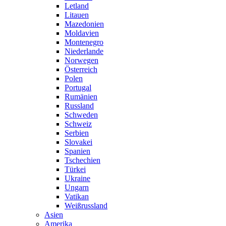
Letland
Litauen
Mazedonien
Moldavien
Montenegro
Niederlande
Norwegen
Österreich
Polen
Portugal
Rumänien
Russland
Schweden
Schweiz
Serbien
Slovakei
Spanien
Tschechien
Türkei
Ukraine
Ungarn
Vatikan
Weißrussland
Asien
Amerika