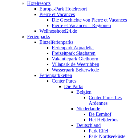
Hotelresorts
Europa-Park Hotelresort
Pierre et Vacances
Die Geschichte von Pierre et Vacances
Pierre et Vacances – Regionen
Wellnesshotel24.de
Ferienparks
Einzelferienparks
Ferienpark Aquadelta
Freizeitpark Slagharen
Vakantiepark Giethoorn
Villapark de Weerribben
Wasserpark Belterwiede
Ferienparkketten
Center Parcs
Die Parks
Belgien
Center Parcs Les
Ardennes
Niederlande
De Eemhof
Het Heijderbos
Deutschland
Park Eifel
Park Nordseeküste