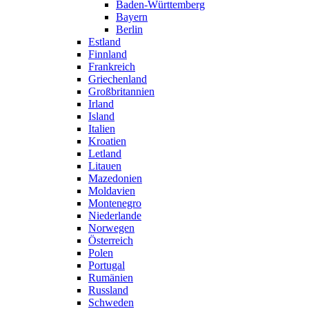
Baden-Württemberg
Bayern
Berlin
Estland
Finnland
Frankreich
Griechenland
Großbritannien
Irland
Island
Italien
Kroatien
Letland
Litauen
Mazedonien
Moldavien
Montenegro
Niederlande
Norwegen
Österreich
Polen
Portugal
Rumänien
Russland
Schweden