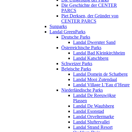
Die Geschichte der CENTER
PARCS
Piet Derksen, der Gründer von
CENTER PARCS
Sunparks
Landal GreenParks
Deutsche Parks
Landal Dwergter Sand
Österreichische Parks
Landal Bad Kleinkirchheim
Landal Katschberg
Schweizer Parks
Belgische Parks
Landal Domein de Schatberg
Landal Mooi Zutendaal
Landal Village L’Eau d’Heure
Niederländische Parks
Landal De Reeuwijkse
Plassen
Landal De Waufsberg
Landal Esonstad
Landal Orveltermarke
Landal Sluftervallei
Landal Strand Resort