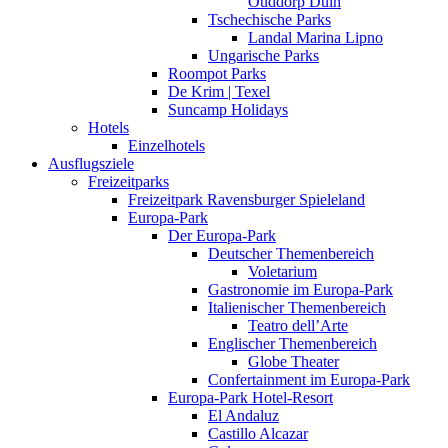
Ouddorp Duin
Tschechische Parks
Landal Marina Lipno
Ungarische Parks
Roompot Parks
De Krim | Texel
Suncamp Holidays
Hotels
Einzelhotels
Ausflugsziele
Freizeitparks
Freizeitpark Ravensburger Spieleland
Europa-Park
Der Europa-Park
Deutscher Themenbereich
Voletarium
Gastronomie im Europa-Park
Italienischer Themenbereich
Teatro dell’Arte
Englischer Themenbereich
Globe Theater
Confertainment im Europa-Park
Europa-Park Hotel-Resort
El Andaluz
Castillo Alcazar