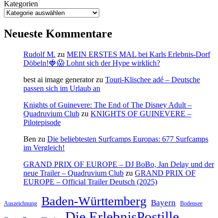
Kategorien
Neueste Kommentare
Rudolf M.
zu
MEIN ERSTES MAL bei Karls Erlebnis-Dorf
Döbeln!🍓😱 Lohnt sich der Hype wirklich?
best ai image generator
zu
Touri-Klischee adé – Deutsche
passen sich im Urlaub an
Knights of Guinevere: The End of The Disney Adult –
Quadruvium Club
zu
KNIGHTS OF GUINEVERE –
Pilotepisode
Ben
zu
Die beliebtesten Surfcamps Europas: 677 Surfcamps
im Vergleich!
GRAND PRIX OF EUROPE – DJ BoBo, Jan Delay und der
neue Trailer – Quadruvium Club
zu
GRAND PRIX OF
EUROPE – Official Trailer Deutsch (2025)
Baden-Württemberg
Bayern
Auszeichnung
Bodensee
Die ErlebnisPostille