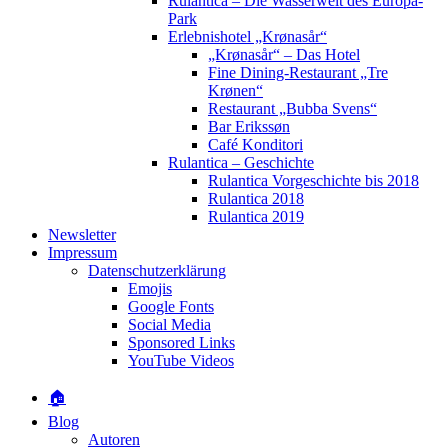
Rulantica – Die Wasserwelt des Europa-
Park
Erlebnishotel „Krønasår“
„Krønasår“ – Das Hotel
Fine Dining-Restaurant „Tre
Krønen“
Restaurant „Bubba Svens“
Bar Erikssøn
Café Konditori
Rulantica – Geschichte
Rulantica Vorgeschichte bis 2018
Rulantica 2018
Rulantica 2019
Newsletter
Impressum
Datenschutzerklärung
Emojis
Google Fonts
Social Media
Sponsored Links
YouTube Videos
🏠
Blog
Autoren