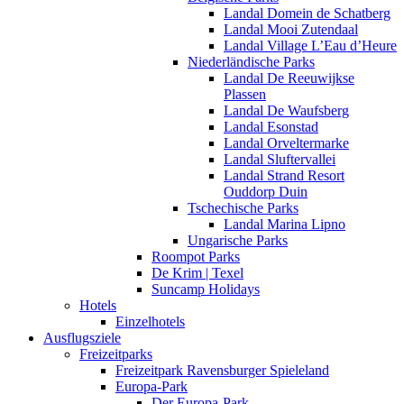
Landal Domein de Schatberg
Landal Mooi Zutendaal
Landal Village L’Eau d’Heure
Niederländische Parks
Landal De Reeuwijkse
Plassen
Landal De Waufsberg
Landal Esonstad
Landal Orveltermarke
Landal Sluftervallei
Landal Strand Resort
Ouddorp Duin
Tschechische Parks
Landal Marina Lipno
Ungarische Parks
Roompot Parks
De Krim | Texel
Suncamp Holidays
Hotels
Einzelhotels
Ausflugsziele
Freizeitparks
Freizeitpark Ravensburger Spieleland
Europa-Park
Der Europa-Park