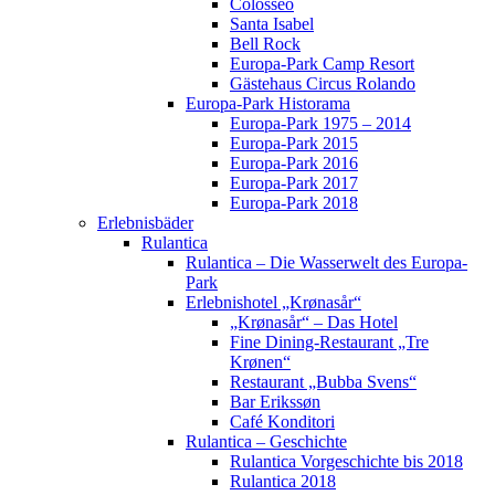
Colosseo
Santa Isabel
Bell Rock
Europa-Park Camp Resort
Gästehaus Circus Rolando
Europa-Park Historama
Europa-Park 1975 – 2014
Europa-Park 2015
Europa-Park 2016
Europa-Park 2017
Europa-Park 2018
Erlebnisbäder
Rulantica
Rulantica – Die Wasserwelt des Europa-
Park
Erlebnishotel „Krønasår“
„Krønasår“ – Das Hotel
Fine Dining-Restaurant „Tre
Krønen“
Restaurant „Bubba Svens“
Bar Erikssøn
Café Konditori
Rulantica – Geschichte
Rulantica Vorgeschichte bis 2018
Rulantica 2018