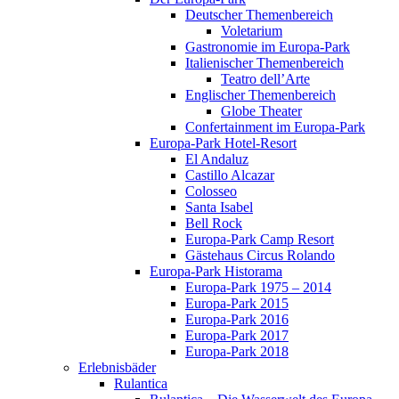
Deutscher Themenbereich
Voletarium
Gastronomie im Europa-Park
Italienischer Themenbereich
Teatro dell’Arte
Englischer Themenbereich
Globe Theater
Confertainment im Europa-Park
Europa-Park Hotel-Resort
El Andaluz
Castillo Alcazar
Colosseo
Santa Isabel
Bell Rock
Europa-Park Camp Resort
Gästehaus Circus Rolando
Europa-Park Historama
Europa-Park 1975 – 2014
Europa-Park 2015
Europa-Park 2016
Europa-Park 2017
Europa-Park 2018
Erlebnisbäder
Rulantica