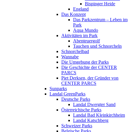
Bispinger Heide
England
Das Konzept
Das Parkzentrum – Leben im
Park
Aqua Mundo
Aktivitäten im Park
Abenteuergolf
Tauchen und Schnorcheln
Schnorchelbad
Wannabe
Die Umgebung der Parks
Die Geschichte der CENTER
PARCS
Piet Derksen, der Gründer von
CENTER PARCS
Sunparks
Landal GreenParks
Deutsche Parks
Landal Dwergter Sand
Österreichische Parks
Landal Bad Kleinkirchheim
Landal Katschberg
Schweizer Parks
Belgische Parks