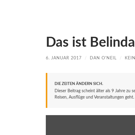
Das ist Belind
6. JANUAR 2017
/
DAN O'NEIL
/
KEI
DIE ZEITEN ÄNDERN SICH.
Dieser Beitrag scheint älter als 9 Jahre zu 
Reisen, Ausflüge und Veranstaltungen geht. De
„This
is
Belinda's
Story“