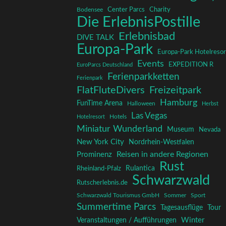
Charity
Center Parcs
Bodensee
Die ErlebnisPostille
Erlebnisbad
DIVE TALK
Europa-Park
Europa-Park Hotelresor
Events
EXPEDITION R
EuroParcs Deutschland
Ferienparkketten
Ferienpark
FlatFluteDivers
Freizeitpark
Hamburg
FunTime Arena
Halloween
Herbst
Las Vegas
Hotelresort
Hotels
Miniatur Wunderland
Museum
Nevada
New York City
Nordrhein-Westfalen
Reisen in andere Regionen
Prominenz
Rust
Rulantica
Rheinland-Pfalz
Schwarzwald
Rutscherlebnis.de
Schwarzwald Tourismus GmbH
Sommer
Sport
Summertime Parcs
Tagesausflüge
Tour
Winter
Veranstaltungen / Aufführungen