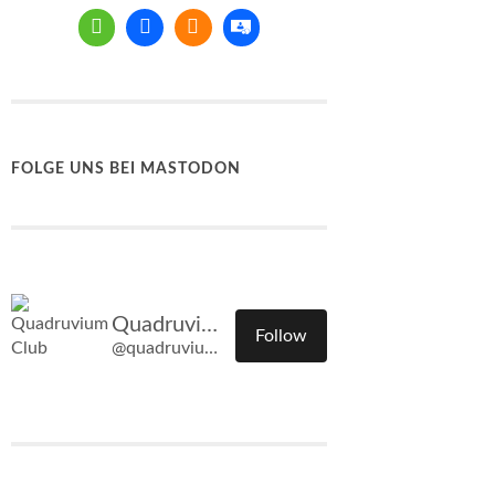
FOLGE UNS BEI MASTODON
Quadruvium Club
Follow
@quadruvium.club@quadruvium.club