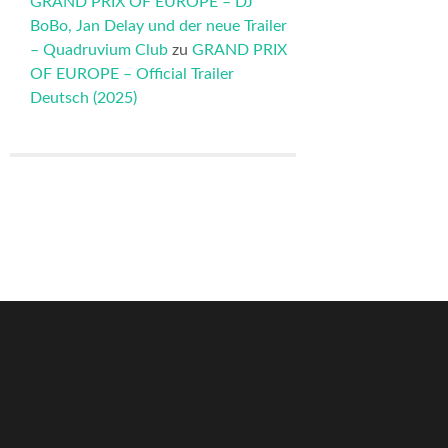
GRAND PRIX OF EUROPE – DJ
BoBo, Jan Delay und der neue Trailer
– Quadruvium Club
zu
GRAND PRIX
OF EUROPE – Official Trailer
Deutsch (2025)