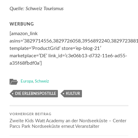
Quelle: Schweiz Tourismus
WERBUNG
[amazon_link
asins=’3829714556,3829726058,3956892240,382972388
template=’ProductGrid‘ store=’ep-blog-21′
marketplace=’DE‘ link_id=’c3e06b13-d732-11e6-ad55-
a35f68fbdf0a‘]
Europa
,
Schweiz
DIE ERLEBNISPOSTILLE
KULTUR
VORHERIGER BEITRAG
Zweite Kids Watt Academy an der Nordseeküste – Center
Parcs Park Nordseeküste erneut Veranstalter