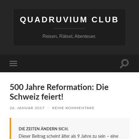
QUADRUVIUM CLUB
Reisen, Rätsel, Abenteuer.
Suchfe
Mobile-
ein-/a
Menü
ein-/ausblenden
500 Jahre Reformation: Die
Schweiz feiert!
26. JANUAR 2017
/
KEINE KOMMENTARE
DIE ZEITEN ÄNDERN SICH.
Dieser Beitrag scheint älter als 9 Jahre zu sein – eine