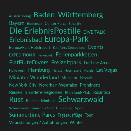
Baden-Württemberg
Auszeichnung
Bayern
Charity
Center Parcs
Bodensee
Die ErlebnisPostille
DIVE TALK
Europa-Park
Erlebnisbad
Events
Europa-Park Hotelresort
EuroParcs Deutschland
Ferienparkketten
EXPEDITION R
Ferienpark
FlatFluteDivers
Freizeitpark
FunTime Arena
Hamburg
Las Vegas
Halloween
Herbst
Hotelresort
Hotels
Miniatur Wunderland
Museum
Nevada
New York City
Prominenz
Nordrhein-Westfalen
Reisen in andere Regionen
Rulantica
Rheinland-Pfalz
Schwarzwald
Rust
Rutscherlebnis.de
Schwarzwald Tourismus GmbH
Sommer
Sport
Summertime Parcs
Tagesausflüge
Tour
Winter
Veranstaltungen / Aufführungen