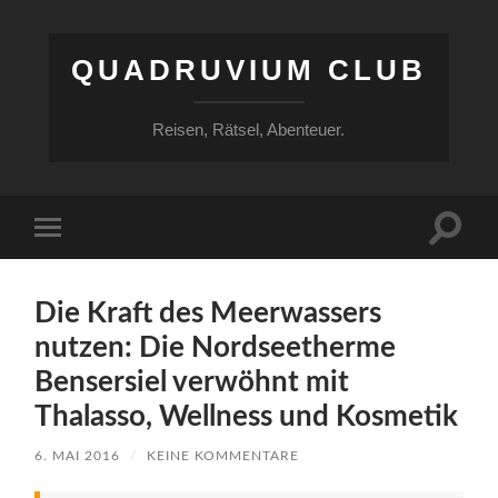
QUADRUVIUM CLUB
Reisen, Rätsel, Abenteuer.
Suchfe
Mobile-
ein-/a
Menü
ein-/ausblenden
Die Kraft des Meerwassers
nutzen: Die Nordseetherme
Bensersiel verwöhnt mit
Thalasso, Wellness und Kosmetik
6. MAI 2016
/
KEINE KOMMENTARE