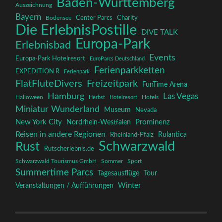
Baden-Württemberg
Auszeichnung
Bayern
Charity
Center Parcs
Bodensee
Die ErlebnisPostille
DIVE TALK
Europa-Park
Erlebnisbad
Events
Europa-Park Hotelresort
EuroParcs Deutschland
Ferienparkketten
EXPEDITION R
Ferienpark
FlatFluteDivers
Freizeitpark
FunTime Arena
Hamburg
Las Vegas
Halloween
Herbst
Hotelresort
Hotels
Miniatur Wunderland
Museum
Nevada
New York City
Prominenz
Nordrhein-Westfalen
Reisen in andere Regionen
Rulantica
Rheinland-Pfalz
Schwarzwald
Rust
Rutscherlebnis.de
Schwarzwald Tourismus GmbH
Sommer
Sport
Summertime Parcs
Tagesausflüge
Tour
Winter
Veranstaltungen / Aufführungen