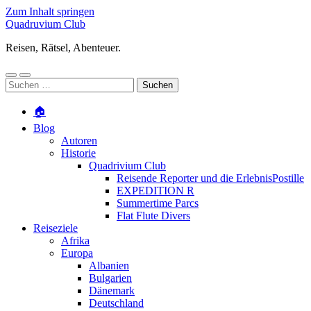
Zum Inhalt springen
Quadruvium Club
Reisen, Rätsel, Abenteuer.
Mobile-
Suchfeld
Suchen
Menü
ein-/ausblenden
nach:
ein-/ausblenden
🏠
Blog
Autoren
Historie
Quadrivium Club
Reisende Reporter und die ErlebnisPostille
EXPEDITION R
Summertime Parcs
Flat Flute Divers
Reiseziele
Afrika
Europa
Albanien
Bulgarien
Dänemark
Deutschland