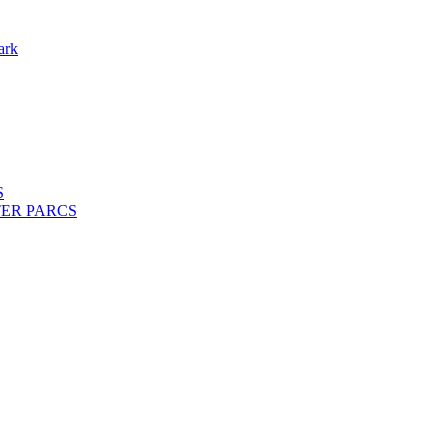
ark
S
ENTER PARCS