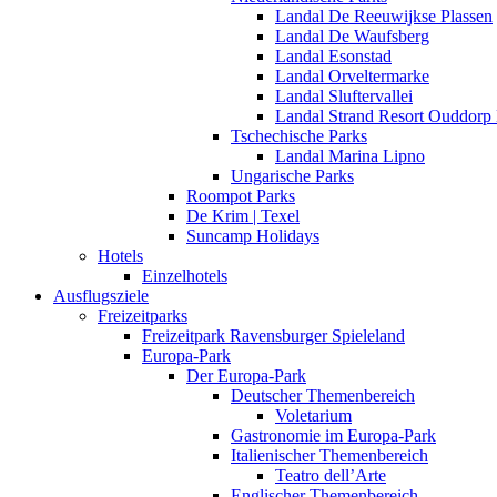
Landal De Reeuwijkse Plassen
Landal De Waufsberg
Landal Esonstad
Landal Orveltermarke
Landal Sluftervallei
Landal Strand Resort Ouddorp
Tschechische Parks
Landal Marina Lipno
Ungarische Parks
Roompot Parks
De Krim | Texel
Suncamp Holidays
Hotels
Einzelhotels
Ausflugsziele
Freizeitparks
Freizeitpark Ravensburger Spieleland
Europa-Park
Der Europa-Park
Deutscher Themenbereich
Voletarium
Gastronomie im Europa-Park
Italienischer Themenbereich
Teatro dell’Arte
Englischer Themenbereich