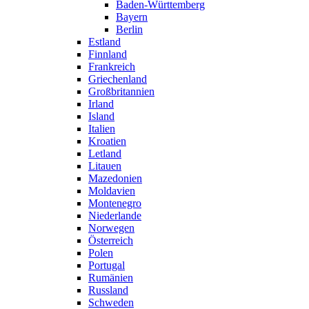
Baden-Württemberg
Bayern
Berlin
Estland
Finnland
Frankreich
Griechenland
Großbritannien
Irland
Island
Italien
Kroatien
Letland
Litauen
Mazedonien
Moldavien
Montenegro
Niederlande
Norwegen
Österreich
Polen
Portugal
Rumänien
Russland
Schweden