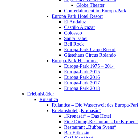
Globe Theater
Confertainment im Europa-Park
Europa-Park Hotel-Resort
El Andaluz
Castillo Alcazar
Colosseo
Santa Isabel
Bell Rock
Europa-Park Camp Resort
Gästehaus Circus Rolando
Europa-Park Historama
Europa-Park 1975 – 2014
Europa-Park 2015
Europa-Park 2016
Europa-Park 2017
Europa-Park 2018
Erlebnisbäder
Rulantica
Rulantica – Die Wasserwelt des Europa-Par
Erlebnishotel „Krønasår“
„Krønasår“ – Das Hotel
Fine Dining-Restaurant „Tre Krønen“
Restaurant „Bubba Svens“
Bar Erikssøn