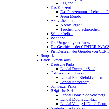
England
Das Konzept
Das Parkzentrum – Leben im P
Aqua Mundo
Aktivitäten im Park
Abenteuergolf
Tauchen und Schnorcheln
Schnorchelbad
Wannabe
Die Umgebung der Parks
Die Geschichte der CENTER PARC
Piet Derksen, der Gründer von C
Sunparks
Landal GreenParks
Deutsche Parks
Landal Dwergter Sand
Österreichische Parks
Landal Bad Kleinkirchheim
Landal Katschberg
Schweizer Parks
Belgische Parks
Landal Domein de Schatberg
Landal Mooi Zutendaal
Landal Village L’Eau d’Heure
Niederländische Parks