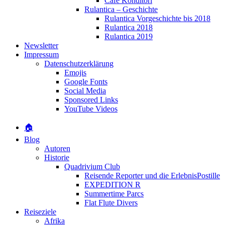
Café Konditori
Rulantica – Geschichte
Rulantica Vorgeschichte bis 2018
Rulantica 2018
Rulantica 2019
Newsletter
Impressum
Datenschutzerklärung
Emojis
Google Fonts
Social Media
Sponsored Links
YouTube Videos
🏠
Blog
Autoren
Historie
Quadrivium Club
Reisende Reporter und die ErlebnisPostille
EXPEDITION R
Summertime Parcs
Flat Flute Divers
Reiseziele
Afrika