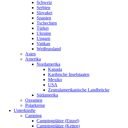
Schweiz
Serbien
Slovakei
Spanien
Tschechien
Türkei
Ukraine
Ungarn
Vatikan
Weißrussland
Asien
Amerika
Nordamerika
Kanada
Karibische Inselstaaten
Mexiko
USA
Zentralamerikanische Landbrücke
Südamerika
Ozeanien
Polarkreise
Unterkünfte
Camping
Campingplätze (Einzel)
Campingplätze (Ketten)