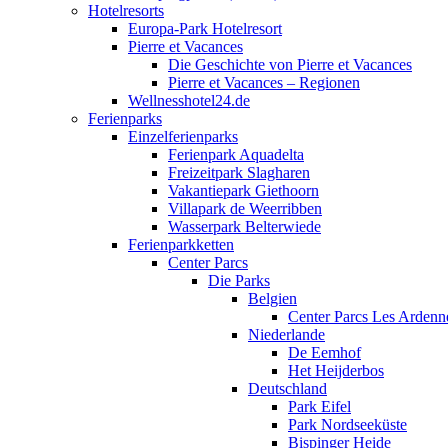
Hotelresorts
Europa-Park Hotelresort
Pierre et Vacances
Die Geschichte von Pierre et Vacances
Pierre et Vacances – Regionen
Wellnesshotel24.de
Ferienparks
Einzelferienparks
Ferienpark Aquadelta
Freizeitpark Slagharen
Vakantiepark Giethoorn
Villapark de Weerribben
Wasserpark Belterwiede
Ferienparkketten
Center Parcs
Die Parks
Belgien
Center Parcs Les Ardenn
Niederlande
De Eemhof
Het Heijderbos
Deutschland
Park Eifel
Park Nordseeküste
Bispinger Heide