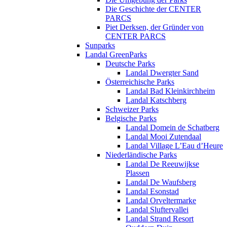
Die Geschichte der CENTER
PARCS
Piet Derksen, der Gründer von
CENTER PARCS
Sunparks
Landal GreenParks
Deutsche Parks
Landal Dwergter Sand
Österreichische Parks
Landal Bad Kleinkirchheim
Landal Katschberg
Schweizer Parks
Belgische Parks
Landal Domein de Schatberg
Landal Mooi Zutendaal
Landal Village L’Eau d’Heure
Niederländische Parks
Landal De Reeuwijkse
Plassen
Landal De Waufsberg
Landal Esonstad
Landal Orveltermarke
Landal Sluftervallei
Landal Strand Resort