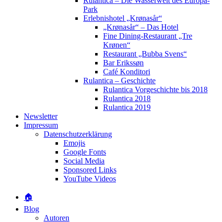
Rulantica – Die Wasserwelt des Europa-
Park
Erlebnishotel „Krønasår“
„Krønasår“ – Das Hotel
Fine Dining-Restaurant „Tre
Krønen“
Restaurant „Bubba Svens“
Bar Erikssøn
Café Konditori
Rulantica – Geschichte
Rulantica Vorgeschichte bis 2018
Rulantica 2018
Rulantica 2019
Newsletter
Impressum
Datenschutzerklärung
Emojis
Google Fonts
Social Media
Sponsored Links
YouTube Videos
🏠
Blog
Autoren