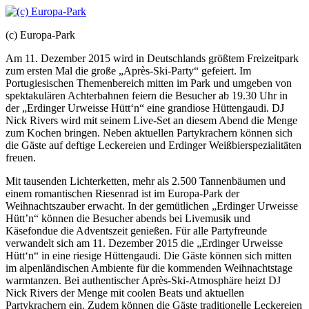
(c) Europa-Park
Am 11. Dezember 2015 wird in Deutschlands größtem Freizeitpark
zum ersten Mal die große „Après-Ski-Party“ gefeiert. Im
Portugiesischen Themenbereich mitten im Park und umgeben von
spektakulären Achterbahnen feiern die Besucher ab 19.30 Uhr in
der „Erdinger Urweisse Hütt‘n“ eine grandiose Hüttengaudi. DJ
Nick Rivers wird mit seinem Live-Set an diesem Abend die Menge
zum Kochen bringen. Neben aktuellen Partykrachern können sich
die Gäste auf deftige Leckereien und Erdinger Weißbierspezialitäten
freuen.
Mit tausenden Lichterketten, mehr als 2.500 Tannenbäumen und
einem romantischen Riesenrad ist im Europa-Park der
Weihnachtszauber erwacht. In der gemütlichen „Erdinger Urweisse
Hütt’n“ können die Besucher abends bei Livemusik und
Käsefondue die Adventszeit genießen. Für alle Partyfreunde
verwandelt sich am 11. Dezember 2015 die „Erdinger Urweisse
Hütt‘n“ in eine riesige Hüttengaudi. Die Gäste können sich mitten
im alpenländischen Ambiente für die kommenden Weihnachtstage
warmtanzen. Bei authentischer Après-Ski-Atmosphäre heizt DJ
Nick Rivers der Menge mit coolen Beats und aktuellen
Partykrachern ein. Zudem können die Gäste traditionelle Leckereien