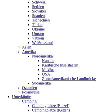
Schweiz
Serbien
Slovakei
Spanien
Tschechien
Türkei
Ukraine
Ungarn
Vatikan
Weißrussland
Asien
Amerika
Nordamerika
Kanada
Karibische Inselstaaten
Mexiko
USA
Zentralamerikanische Landbrücke
Südamerika
Ozeanien
Polarkreise
Unterkünfte
Camping
Campingplätze (Einzel)
Campingplätze (Ketten)