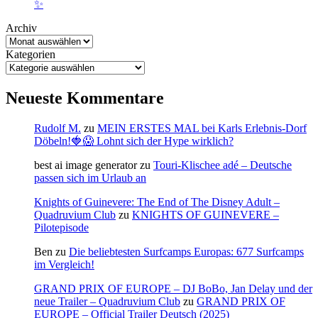
✨
Archiv
Kategorien
Neueste Kommentare
Rudolf M.
zu
MEIN ERSTES MAL bei Karls Erlebnis-Dorf
Döbeln!🍓😱 Lohnt sich der Hype wirklich?
best ai image generator
zu
Touri-Klischee adé – Deutsche
passen sich im Urlaub an
Knights of Guinevere: The End of The Disney Adult –
Quadruvium Club
zu
KNIGHTS OF GUINEVERE –
Pilotepisode
Ben
zu
Die beliebtesten Surfcamps Europas: 677 Surfcamps
im Vergleich!
GRAND PRIX OF EUROPE – DJ BoBo, Jan Delay und der
neue Trailer – Quadruvium Club
zu
GRAND PRIX OF
EUROPE – Official Trailer Deutsch (2025)