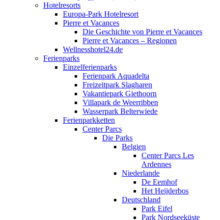
Hotelresorts
Europa-Park Hotelresort
Pierre et Vacances
Die Geschichte von Pierre et Vacances
Pierre et Vacances – Regionen
Wellnesshotel24.de
Ferienparks
Einzelferienparks
Ferienpark Aquadelta
Freizeitpark Slagharen
Vakantiepark Giethoorn
Villapark de Weerribben
Wasserpark Belterwiede
Ferienparkketten
Center Parcs
Die Parks
Belgien
Center Parcs Les
Ardennes
Niederlande
De Eemhof
Het Heijderbos
Deutschland
Park Eifel
Park Nordseeküste