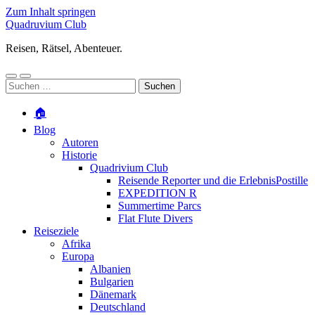
Zum Inhalt springen
Quadruvium Club
Reisen, Rätsel, Abenteuer.
Mobile-
Suchfeld
Suchen
Menü
ein-/ausblenden
nach:
ein-/ausblenden
🏠
Blog
Autoren
Historie
Quadrivium Club
Reisende Reporter und die ErlebnisPostille
EXPEDITION R
Summertime Parcs
Flat Flute Divers
Reiseziele
Afrika
Europa
Albanien
Bulgarien
Dänemark
Deutschland