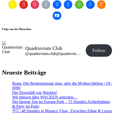
Folge uns bei Mastodon
Quadruvium Club
Follow
@quadruvium.club@quadruvium.club
Neueste Beiträge
Bonn: Der Regierungssitz ging, aber die Mythen blieben | QC
#090
Der Downfall von Wacken!
Wir müssen über WACKEN sprechen…
Der längste Tag im Europa-Park – 15 Stunden Achterbahnen
& Party im Park!
🇲🇨 48 Stunden in Monaco Vlog– Zwischen Alltag & Luxus