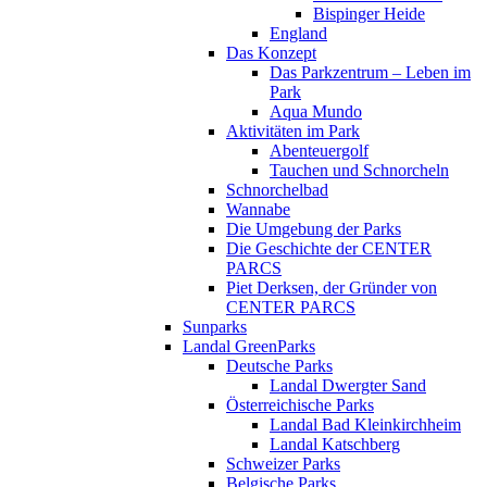
Bispinger Heide
England
Das Konzept
Das Parkzentrum – Leben im
Park
Aqua Mundo
Aktivitäten im Park
Abenteuergolf
Tauchen und Schnorcheln
Schnorchelbad
Wannabe
Die Umgebung der Parks
Die Geschichte der CENTER
PARCS
Piet Derksen, der Gründer von
CENTER PARCS
Sunparks
Landal GreenParks
Deutsche Parks
Landal Dwergter Sand
Österreichische Parks
Landal Bad Kleinkirchheim
Landal Katschberg
Schweizer Parks
Belgische Parks