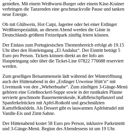
genießen. Mit einem Weißwurst-Burger oder einem Käse-Krainer
verbringen die Tanzenden eine geschmackvolle Pause und tanken
neue Energie.
Ob mit Glühwein, Hot Caipi, Jagertee oder bei einer Erdinger
Weißbierspezialität, an diesem Abend werden die Gäste in
Deutschlands größtem Freizeitpark zünftig feiern können.
Der Einlass zum Portugiesischen Themenbereich erfolgt ab 19.15
Uhr über den Hoteleingang „El Andaluz“. Der Eintritt beträgt 5
Euro pro Person. Tickets können direkt an der Info am
Haupteingang oder über die Ticket-Line 07822 776688 reserviert
werden.
Zum geselligen Beisammensein lädt während der Winteröffnung
auch der Hüttenabend in der „Erdinger Urweisse Hütt’n“ mit
Livemusik von den „Wieberbuabe“. Zum zünftigen 3-Gänge-Menü
gehören eine Grießnockerl-Suppe sowie in der rustikalen Pfanne
servierte geschmorte Bauernentenkeule, Kalbfleischpflanzerl und
Spanferkelrücken mit Apfel-Rotkohl und geschmälzten
Kartoffelknödeln. Als Dessert gibt es lauwarmen Apfelstrudel mit
Vanille-Eis und Zimt-Sahne.
Der Hüttenabend kostet 58 Euro pro Person, inklusive Parkeintritt
und 3-Gänge-Menü. Beginn des Abendessens ist um 19 Uhr.