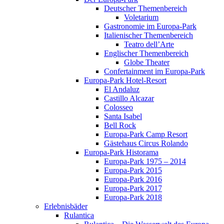
Deutscher Themenbereich
Voletarium
Gastronomie im Europa-Park
Italienischer Themenbereich
Teatro dell’Arte
Englischer Themenbereich
Globe Theater
Confertainment im Europa-Park
Europa-Park Hotel-Resort
El Andaluz
Castillo Alcazar
Colosseo
Santa Isabel
Bell Rock
Europa-Park Camp Resort
Gästehaus Circus Rolando
Europa-Park Historama
Europa-Park 1975 – 2014
Europa-Park 2015
Europa-Park 2016
Europa-Park 2017
Europa-Park 2018
Erlebnisbäder
Rulantica