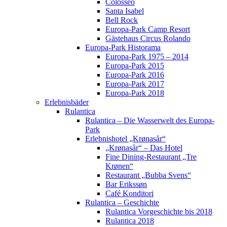
Colosseo
Santa Isabel
Bell Rock
Europa-Park Camp Resort
Gästehaus Circus Rolando
Europa-Park Historama
Europa-Park 1975 – 2014
Europa-Park 2015
Europa-Park 2016
Europa-Park 2017
Europa-Park 2018
Erlebnisbäder
Rulantica
Rulantica – Die Wasserwelt des Europa-
Park
Erlebnishotel „Krønasår“
„Krønasår“ – Das Hotel
Fine Dining-Restaurant „Tre
Krønen“
Restaurant „Bubba Svens“
Bar Erikssøn
Café Konditori
Rulantica – Geschichte
Rulantica Vorgeschichte bis 2018
Rulantica 2018