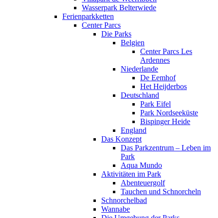
Wasserpark Belterwiede
Ferienparkketten
Center Parcs
Die Parks
Belgien
Center Parcs Les
Ardennes
Niederlande
De Eemhof
Het Heijderbos
Deutschland
Park Eifel
Park Nordseeküste
Bispinger Heide
England
Das Konzept
Das Parkzentrum – Leben im
Park
Aqua Mundo
Aktivitäten im Park
Abenteuergolf
Tauchen und Schnorcheln
Schnorchelbad
Wannabe
Die Umgebung der Parks