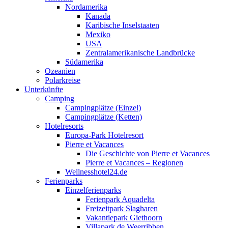
Nordamerika
Kanada
Karibische Inselstaaten
Mexiko
USA
Zentralamerikanische Landbrücke
Südamerika
Ozeanien
Polarkreise
Unterkünfte
Camping
Campingplätze (Einzel)
Campingplätze (Ketten)
Hotelresorts
Europa-Park Hotelresort
Pierre et Vacances
Die Geschichte von Pierre et Vacances
Pierre et Vacances – Regionen
Wellnesshotel24.de
Ferienparks
Einzelferienparks
Ferienpark Aquadelta
Freizeitpark Slagharen
Vakantiepark Giethoorn
Villapark de Weerribben