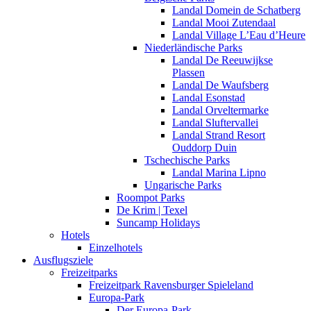
Landal Domein de Schatberg
Landal Mooi Zutendaal
Landal Village L’Eau d’Heure
Niederländische Parks
Landal De Reeuwijkse
Plassen
Landal De Waufsberg
Landal Esonstad
Landal Orveltermarke
Landal Sluftervallei
Landal Strand Resort
Ouddorp Duin
Tschechische Parks
Landal Marina Lipno
Ungarische Parks
Roompot Parks
De Krim | Texel
Suncamp Holidays
Hotels
Einzelhotels
Ausflugsziele
Freizeitparks
Freizeitpark Ravensburger Spieleland
Europa-Park
Der Europa-Park