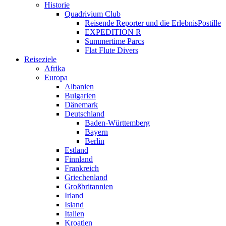
Historie
Quadrivium Club
Reisende Reporter und die ErlebnisPostille
EXPEDITION R
Summertime Parcs
Flat Flute Divers
Reiseziele
Afrika
Europa
Albanien
Bulgarien
Dänemark
Deutschland
Baden-Württemberg
Bayern
Berlin
Estland
Finnland
Frankreich
Griechenland
Großbritannien
Irland
Island
Italien
Kroatien