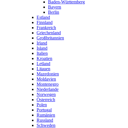
Baden-Württemberg
Bayern
Berlin
Estland
Finnland
Frankreich
Griechenland
Großbritannien
Irland
Island
Italien
Kroatien
Letland
Litauen
Mazedonien
Moldavien
Montenegro
Niederlande
Norwegen
Österreich
Polen
Portugal
Rumänien
Russland
Schweden