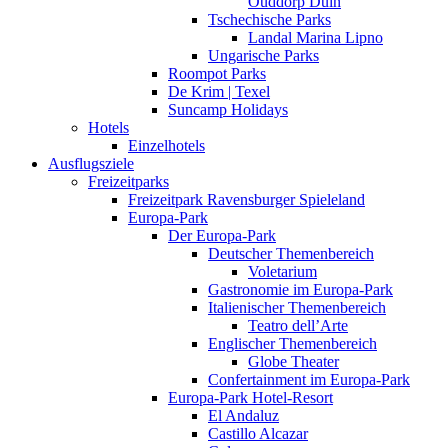
Ouddorp Duin
Tschechische Parks
Landal Marina Lipno
Ungarische Parks
Roompot Parks
De Krim | Texel
Suncamp Holidays
Hotels
Einzelhotels
Ausflugsziele
Freizeitparks
Freizeitpark Ravensburger Spieleland
Europa-Park
Der Europa-Park
Deutscher Themenbereich
Voletarium
Gastronomie im Europa-Park
Italienischer Themenbereich
Teatro dell’Arte
Englischer Themenbereich
Globe Theater
Confertainment im Europa-Park
Europa-Park Hotel-Resort
El Andaluz
Castillo Alcazar