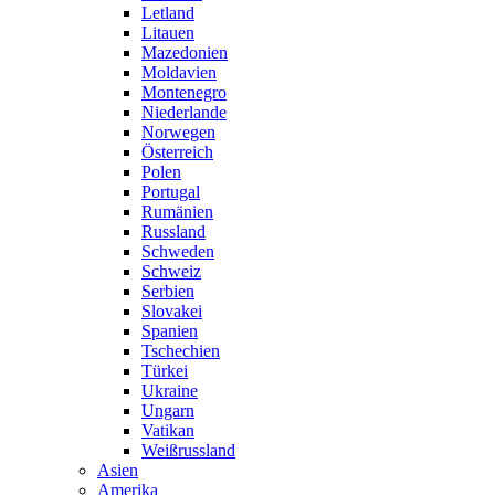
Letland
Litauen
Mazedonien
Moldavien
Montenegro
Niederlande
Norwegen
Österreich
Polen
Portugal
Rumänien
Russland
Schweden
Schweiz
Serbien
Slovakei
Spanien
Tschechien
Türkei
Ukraine
Ungarn
Vatikan
Weißrussland
Asien
Amerika