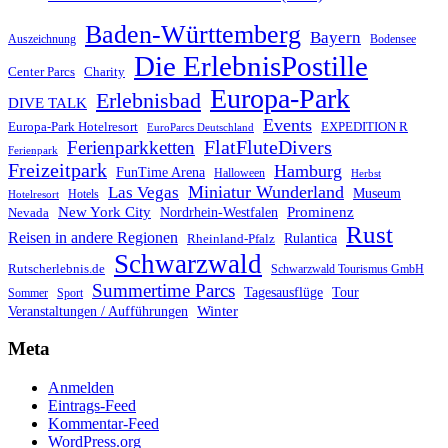
Baden-Württemberg
Bayern
Auszeichnung
Bodensee
Die ErlebnisPostille
Center Parcs
Charity
Europa-Park
Erlebnisbad
DIVE TALK
Events
Europa-Park Hotelresort
EXPEDITION R
EuroParcs Deutschland
FlatFluteDivers
Ferienparkketten
Ferienpark
Freizeitpark
Hamburg
FunTime Arena
Halloween
Herbst
Miniatur Wunderland
Las Vegas
Museum
Hotels
Hotelresort
Prominenz
New York City
Nordrhein-Westfalen
Nevada
Rust
Reisen in andere Regionen
Rulantica
Rheinland-Pfalz
Schwarzwald
Rutscherlebnis.de
Schwarzwald Tourismus GmbH
Summertime Parcs
Tagesausflüge
Tour
Sommer
Sport
Winter
Veranstaltungen / Aufführungen
Meta
Anmelden
Eintrags-Feed
Kommentar-Feed
WordPress.org