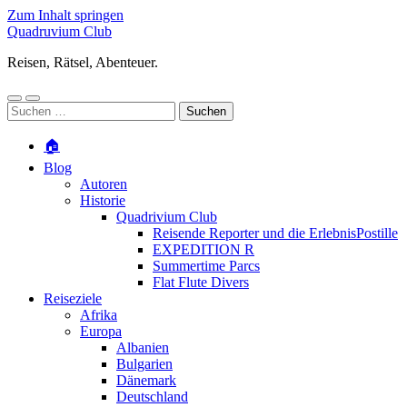
Zum Inhalt springen
Quadruvium Club
Reisen, Rätsel, Abenteuer.
Mobile-
Suchfeld
Suchen
Menü
ein-/ausblenden
nach:
ein-/ausblenden
🏠
Blog
Autoren
Historie
Quadrivium Club
Reisende Reporter und die ErlebnisPostille
EXPEDITION R
Summertime Parcs
Flat Flute Divers
Reiseziele
Afrika
Europa
Albanien
Bulgarien
Dänemark
Deutschland