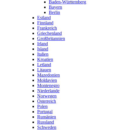
Baden-Württemberg
Bayern
Berlin
Estland
Finnland
Frankreich
Griechenland
Großbritannien
Irland
Island
Italien
Kroatien
Letland
Litauen
Mazedonien
Moldavien
Montenegro
Niederlande
Norwegen
Österreich
Polen
Portugal
Rumänien
Russland
Schweden