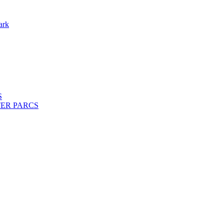
ark
S
ENTER PARCS