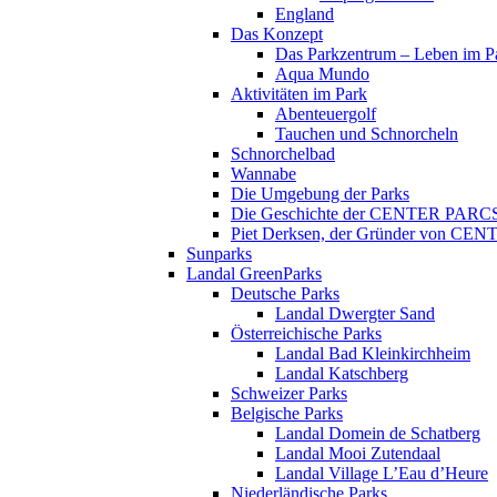
England
Das Konzept
Das Parkzentrum – Leben im P
Aqua Mundo
Aktivitäten im Park
Abenteuergolf
Tauchen und Schnorcheln
Schnorchelbad
Wannabe
Die Umgebung der Parks
Die Geschichte der CENTER PARC
Piet Derksen, der Gründer von C
Sunparks
Landal GreenParks
Deutsche Parks
Landal Dwergter Sand
Österreichische Parks
Landal Bad Kleinkirchheim
Landal Katschberg
Schweizer Parks
Belgische Parks
Landal Domein de Schatberg
Landal Mooi Zutendaal
Landal Village L’Eau d’Heure
Niederländische Parks