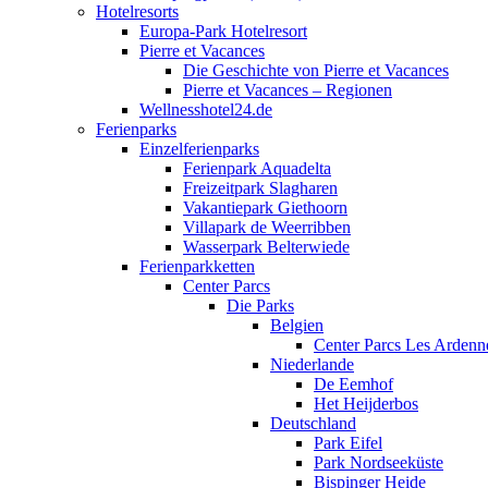
Hotelresorts
Europa-Park Hotelresort
Pierre et Vacances
Die Geschichte von Pierre et Vacances
Pierre et Vacances – Regionen
Wellnesshotel24.de
Ferienparks
Einzelferienparks
Ferienpark Aquadelta
Freizeitpark Slagharen
Vakantiepark Giethoorn
Villapark de Weerribben
Wasserpark Belterwiede
Ferienparkketten
Center Parcs
Die Parks
Belgien
Center Parcs Les Ardenn
Niederlande
De Eemhof
Het Heijderbos
Deutschland
Park Eifel
Park Nordseeküste
Bispinger Heide