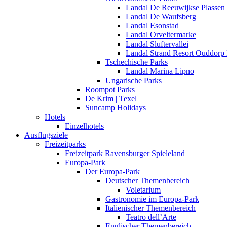
Landal De Reeuwijkse Plassen
Landal De Waufsberg
Landal Esonstad
Landal Orveltermarke
Landal Sluftervallei
Landal Strand Resort Ouddorp
Tschechische Parks
Landal Marina Lipno
Ungarische Parks
Roompot Parks
De Krim | Texel
Suncamp Holidays
Hotels
Einzelhotels
Ausflugsziele
Freizeitparks
Freizeitpark Ravensburger Spieleland
Europa-Park
Der Europa-Park
Deutscher Themenbereich
Voletarium
Gastronomie im Europa-Park
Italienischer Themenbereich
Teatro dell’Arte
Englischer Themenbereich