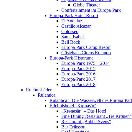
Globe Theater
Confertainment im Europa-Park
Europa-Park Hotel-Resort
El Andaluz
Castillo Alcazar
Colosseo
Santa Isabel
Bell Rock
Europa-Park Camp Resort
Gästehaus Circus Rolando
Europa-Park Historama
Europa-Park 1975 – 2014
Europa-Park 2015
Europa-Park 2016
Europa-Park 2017
Europa-Park 2018
Erlebnisbäder
Rulantica
Rulantica – Die Wasserwelt des Europa-Par
Erlebnishotel „Krønasår“
„Krønasår“ – Das Hotel
Fine Dining-Restaurant „Tre Krønen“
Restaurant „Bubba Svens“
Bar Erikssøn