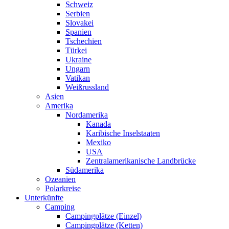
Schweiz
Serbien
Slovakei
Spanien
Tschechien
Türkei
Ukraine
Ungarn
Vatikan
Weißrussland
Asien
Amerika
Nordamerika
Kanada
Karibische Inselstaaten
Mexiko
USA
Zentralamerikanische Landbrücke
Südamerika
Ozeanien
Polarkreise
Unterkünfte
Camping
Campingplätze (Einzel)
Campingplätze (Ketten)