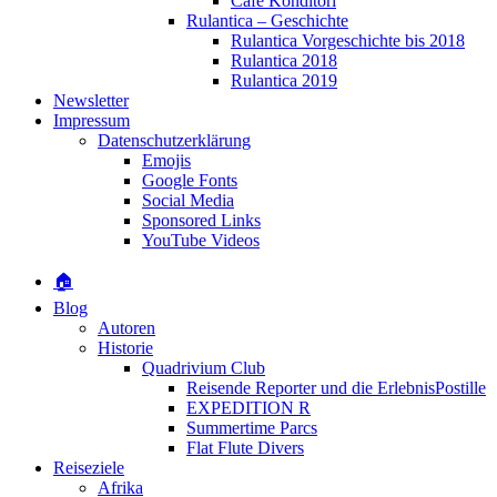
Café Konditori
Rulantica – Geschichte
Rulantica Vorgeschichte bis 2018
Rulantica 2018
Rulantica 2019
Newsletter
Impressum
Datenschutzerklärung
Emojis
Google Fonts
Social Media
Sponsored Links
YouTube Videos
🏠
Blog
Autoren
Historie
Quadrivium Club
Reisende Reporter und die ErlebnisPostille
EXPEDITION R
Summertime Parcs
Flat Flute Divers
Reiseziele
Afrika