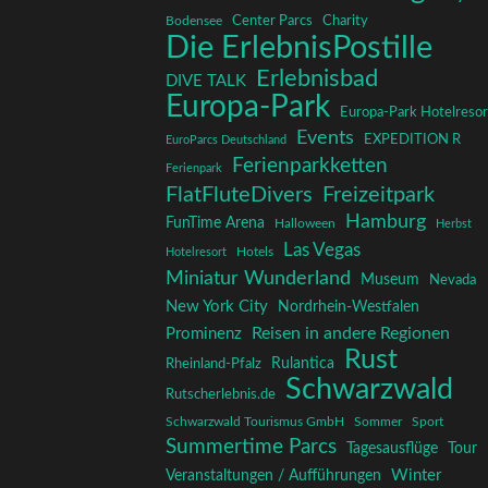
Charity
Center Parcs
Bodensee
Die ErlebnisPostille
Erlebnisbad
DIVE TALK
Europa-Park
Europa-Park Hotelresor
Events
EXPEDITION R
EuroParcs Deutschland
Ferienparkketten
Ferienpark
FlatFluteDivers
Freizeitpark
Hamburg
FunTime Arena
Halloween
Herbst
Las Vegas
Hotelresort
Hotels
Miniatur Wunderland
Museum
Nevada
New York City
Nordrhein-Westfalen
Reisen in andere Regionen
Prominenz
Rust
Rulantica
Rheinland-Pfalz
Schwarzwald
Rutscherlebnis.de
Schwarzwald Tourismus GmbH
Sommer
Sport
Summertime Parcs
Tagesausflüge
Tour
Winter
Veranstaltungen / Aufführungen