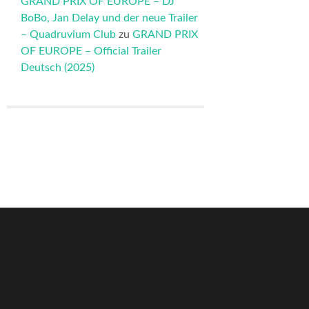
GRAND PRIX OF EUROPE – DJ
BoBo, Jan Delay und der neue Trailer
– Quadruvium Club
zu
GRAND PRIX
OF EUROPE – Official Trailer
Deutsch (2025)