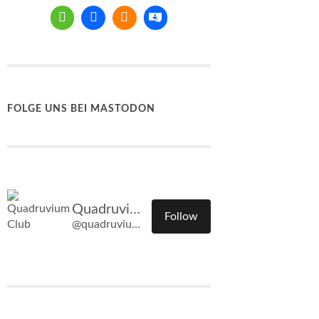
FOLGE UNS BEI MASTODON
Quadruvium Club
Follow
@quadruvium.club@quadruvium.club