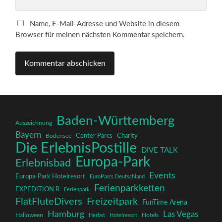
Name, E-Mail-Adresse und Website in diesem
Browser für meinen nächsten Kommentar speichern.
Baden-Württemberg
Auszeichnung
Bayern
Charity
Center Parcs
Bodensee
Die ErlebnisPostille
DIVE TALK
Europa-Park
Erlebnisbad
Events
Europa-Park Hotelresort
EuroParcs Deutschland
Ferienparkketten
EXPEDITION R
Ferienpark
FlatFluteDivers
Freizeitpark
FunTime Arena
Hamburg
Las Vegas
Halloween
Herbst
Hotelresort
Hotels