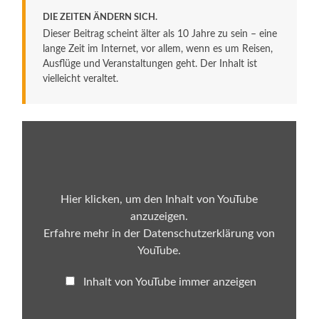
DIE ZEITEN ÄNDERN SICH.
Dieser Beitrag scheint älter als 10 Jahre zu sein – eine
lange Zeit im Internet, vor allem, wenn es um Reisen,
Ausflüge und Veranstaltungen geht. Der Inhalt ist
vielleicht veraltet.
„Europa-
Park
–
Deutschlands
größtes
Winterwunderland
//
Hier klicken, um den Inhalt von YouTube
TV
anzuzeigen.
Spot
2015“
Erfahre mehr in der
Datenschutzerklärung von
von
YouTube
.
YouTube
anzeigen
Inhalt von YouTube immer anzeigen