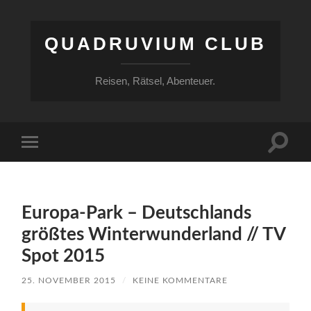
QUADRUVIUM CLUB
Reisen, Rätsel, Abenteuer.
Suchfe
Mobile-
ein-/a
Menü
ein-/ausblenden
Europa-Park – Deutschlands
größtes Winterwunderland // TV
Spot 2015
25. NOVEMBER 2015
/
KEINE KOMMENTARE