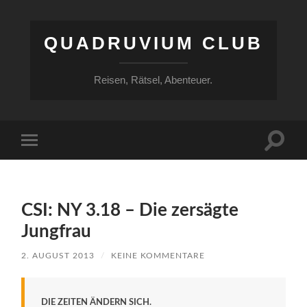
QUADRUVIUM CLUB
Reisen, Rätsel, Abenteuer.
Suchfe
Mobile-
ein-/a
Menü
ein-/ausblenden
CSI: NY 3.18 – Die zersägte
Jungfrau
2. AUGUST 2013
/
KEINE KOMMENTARE
DIE ZEITEN ÄNDERN SICH.