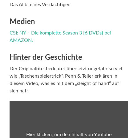
Das Alibi eines Verdächtigen
Medien
CSI: NY – Die komplette Season 3 [6 DVDs] bei
AMAZON.
Hinter der Geschichte
Der Originaltitel bedeutet übersetzt ungefähr so viel
wie „Taschenspielertrick“. Penn & Teller erklären in
diesem Video, was es mit dem „sleight of hand“ auf
sich hat:
Inhalt
von
YouTube
anzeigen
Hier klicken, um den Inhalt von YouTube