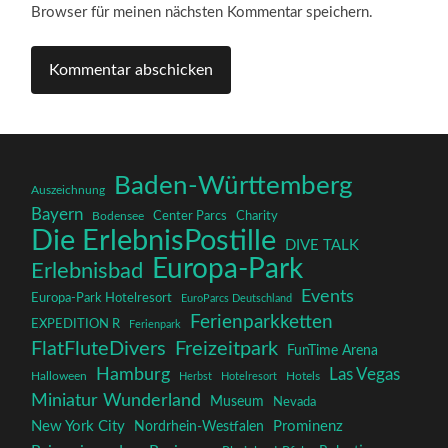
Browser für meinen nächsten Kommentar speichern.
Baden-Württemberg
Auszeichnung
Bayern
Charity
Center Parcs
Bodensee
Die ErlebnisPostille
DIVE TALK
Europa-Park
Erlebnisbad
Events
Europa-Park Hotelresort
EuroParcs Deutschland
Ferienparkketten
EXPEDITION R
Ferienpark
FlatFluteDivers
Freizeitpark
FunTime Arena
Hamburg
Las Vegas
Halloween
Herbst
Hotelresort
Hotels
Miniatur Wunderland
Museum
Nevada
New York City
Prominenz
Nordrhein-Westfalen