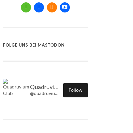
FOLGE UNS BEI MASTODON
Quadruvium Club
Follow
@quadruvium.club@quadruvium.club