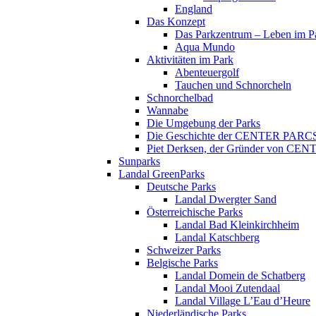
England
Das Konzept
Das Parkzentrum – Leben im P
Aqua Mundo
Aktivitäten im Park
Abenteuergolf
Tauchen und Schnorcheln
Schnorchelbad
Wannabe
Die Umgebung der Parks
Die Geschichte der CENTER PARC
Piet Derksen, der Gründer von C
Sunparks
Landal GreenParks
Deutsche Parks
Landal Dwergter Sand
Österreichische Parks
Landal Bad Kleinkirchheim
Landal Katschberg
Schweizer Parks
Belgische Parks
Landal Domein de Schatberg
Landal Mooi Zutendaal
Landal Village L’Eau d’Heure
Niederländische Parks