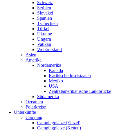
Schweiz
Serbien
Slovakei
Spanien
Tschechien
Türkei
Ukraine
Ungarn
Vatikan
Weißrussland
Asien
Amerika
Nordamerika
Kanada
Karibische Inselstaaten
Mexiko
USA
Zentralamerikanische Landbrücke
Südamerika
Ozeanien
Polarkreise
Unterkünfte
Camping
Campingplätze (Einzel)
Campingplätze (Ketten)