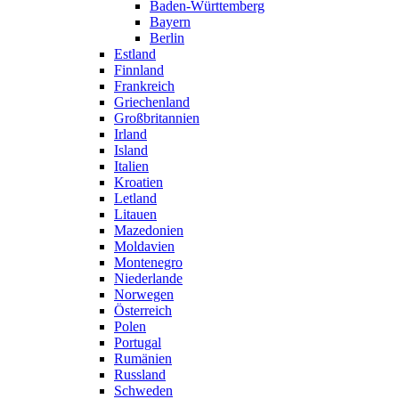
Baden-Württemberg
Bayern
Berlin
Estland
Finnland
Frankreich
Griechenland
Großbritannien
Irland
Island
Italien
Kroatien
Letland
Litauen
Mazedonien
Moldavien
Montenegro
Niederlande
Norwegen
Österreich
Polen
Portugal
Rumänien
Russland
Schweden