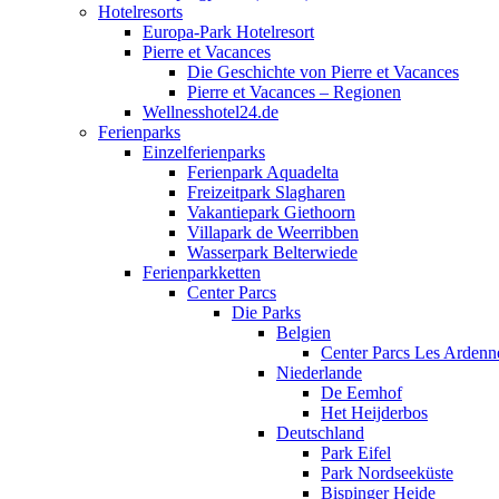
Hotelresorts
Europa-Park Hotelresort
Pierre et Vacances
Die Geschichte von Pierre et Vacances
Pierre et Vacances – Regionen
Wellnesshotel24.de
Ferienparks
Einzelferienparks
Ferienpark Aquadelta
Freizeitpark Slagharen
Vakantiepark Giethoorn
Villapark de Weerribben
Wasserpark Belterwiede
Ferienparkketten
Center Parcs
Die Parks
Belgien
Center Parcs Les Ardenn
Niederlande
De Eemhof
Het Heijderbos
Deutschland
Park Eifel
Park Nordseeküste
Bispinger Heide