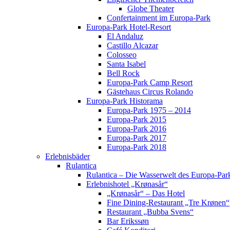
Globe Theater
Confertainment im Europa-Park
Europa-Park Hotel-Resort
El Andaluz
Castillo Alcazar
Colosseo
Santa Isabel
Bell Rock
Europa-Park Camp Resort
Gästehaus Circus Rolando
Europa-Park Historama
Europa-Park 1975 – 2014
Europa-Park 2015
Europa-Park 2016
Europa-Park 2017
Europa-Park 2018
Erlebnisbäder
Rulantica
Rulantica – Die Wasserwelt des Europa-Par
Erlebnishotel „Krønasår“
„Krønasår“ – Das Hotel
Fine Dining-Restaurant „Tre Krønen“
Restaurant „Bubba Svens“
Bar Erikssøn