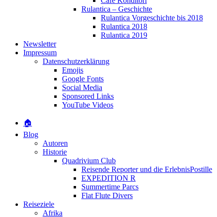
Café Konditori
Rulantica – Geschichte
Rulantica Vorgeschichte bis 2018
Rulantica 2018
Rulantica 2019
Newsletter
Impressum
Datenschutzerklärung
Emojis
Google Fonts
Social Media
Sponsored Links
YouTube Videos
🏠
Blog
Autoren
Historie
Quadrivium Club
Reisende Reporter und die ErlebnisPostille
EXPEDITION R
Summertime Parcs
Flat Flute Divers
Reiseziele
Afrika