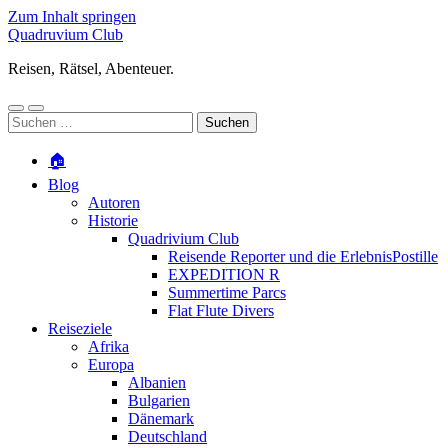
Zum Inhalt springen
Quadruvium Club
Reisen, Rätsel, Abenteuer.
Mobile-
Suchfeld
Suchen
Menü
ein-/ausblenden
nach:
ein-/ausblenden
🏠
Blog
Autoren
Historie
Quadrivium Club
Reisende Reporter und die ErlebnisPostille
EXPEDITION R
Summertime Parcs
Flat Flute Divers
Reiseziele
Afrika
Europa
Albanien
Bulgarien
Dänemark
Deutschland