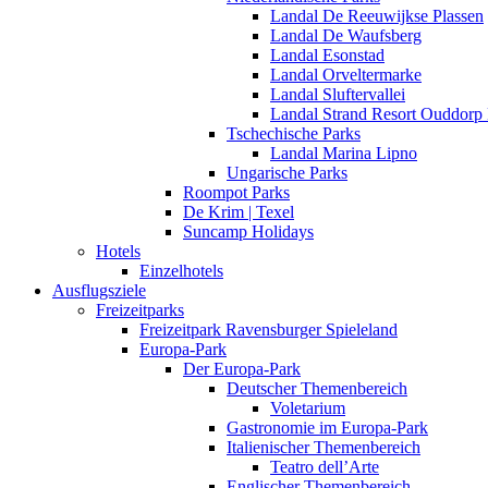
Landal De Reeuwijkse Plassen
Landal De Waufsberg
Landal Esonstad
Landal Orveltermarke
Landal Sluftervallei
Landal Strand Resort Ouddorp
Tschechische Parks
Landal Marina Lipno
Ungarische Parks
Roompot Parks
De Krim | Texel
Suncamp Holidays
Hotels
Einzelhotels
Ausflugsziele
Freizeitparks
Freizeitpark Ravensburger Spieleland
Europa-Park
Der Europa-Park
Deutscher Themenbereich
Voletarium
Gastronomie im Europa-Park
Italienischer Themenbereich
Teatro dell’Arte
Englischer Themenbereich