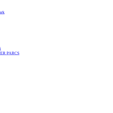
ark
S
ENTER PARCS