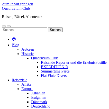
Zum Inhalt springen
Quadruvium Club
Reisen, Rätsel, Abenteuer.
Mobile-
Suchfeld
Suchen
Menü
ein-/ausblenden
nach:
ein-/ausblenden
🏠
Blog
Autoren
Historie
Quadrivium Club
Reisende Reporter und die ErlebnisPostille
EXPEDITION R
Summertime Parcs
Flat Flute Divers
Reiseziele
Afrika
Europa
Albanien
Bulgarien
Dänemark
Deutschland