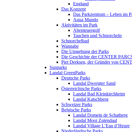
England
Das Konzept
Das Parkzentrum – Leben im P
Aqua Mundo
Aktivitäten im Park
Abenteuergolf
Tauchen und Schnorcheln
Schnorchelbad
Wannabe
Die Umgebung der Parks
Die Geschichte der CENTER PARC
Piet Derksen, der Gründer von C
Sunparks
Landal GreenParks
Deutsche Parks
Landal Dwergter Sand
Österreichische Parks
Landal Bad Kleinkirchheim
Landal Katschberg
Schweizer Parks
Belgische Parks
Landal Domein de Schatberg
Landal Mooi Zutendaal
Landal Village L’Eau d’Heure
Niederländische Parks