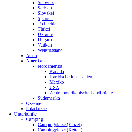
Schweiz
Serbien
Slovakei
Spanien
Tschechien
Türkei
Ukraine
Ungarn
Vatikan
Weißrussland
Asien
Amerika
Nordamerika
Kanada
Karibische Inselstaaten
Mexiko
USA
Zentralamerikanische Landbrücke
Südamerika
Ozeanien
Polarkreise
Unterkünfte
Camping
Campingplätze (Einzel)
Campingplätze (Ketten)