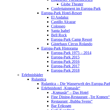
Globe Theater
Confertainment im Europa-Park
Europa-Park Hotel-Resort
El Andaluz
Castillo Alcazar
Colosseo
Santa Isabel
Bell Rock
Europa-Park Camp Resort
Gästehaus Circus Rolando
Europa-Park Historama
Europa-Park 1975 – 2014
Europa-Park 2015
Europa-Park 2016
Europa-Park 2017
Europa-Park 2018
Erlebnisbäder
Rulantica
Rulantica – Die Wasserwelt des Europa-Par
Erlebnishotel „Krønasår“
„Krønasår“ – Das Hotel
Fine Dining-Restaurant „Tre Krønen“
Restaurant „Bubba Svens“
Bar Erikssøn