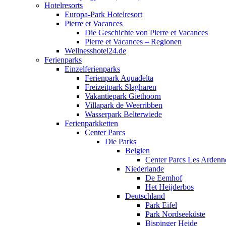
Hotelresorts
Europa-Park Hotelresort
Pierre et Vacances
Die Geschichte von Pierre et Vacances
Pierre et Vacances – Regionen
Wellnesshotel24.de
Ferienparks
Einzelferienparks
Ferienpark Aquadelta
Freizeitpark Slagharen
Vakantiepark Giethoorn
Villapark de Weerribben
Wasserpark Belterwiede
Ferienparkketten
Center Parcs
Die Parks
Belgien
Center Parcs Les Ardenn
Niederlande
De Eemhof
Het Heijderbos
Deutschland
Park Eifel
Park Nordseeküste
Bispinger Heide