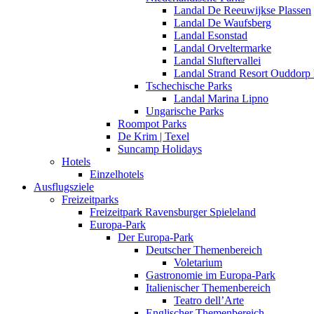
Landal De Reeuwijkse Plassen
Landal De Waufsberg
Landal Esonstad
Landal Orveltermarke
Landal Sluftervallei
Landal Strand Resort Ouddorp
Tschechische Parks
Landal Marina Lipno
Ungarische Parks
Roompot Parks
De Krim | Texel
Suncamp Holidays
Hotels
Einzelhotels
Ausflugsziele
Freizeitparks
Freizeitpark Ravensburger Spieleland
Europa-Park
Der Europa-Park
Deutscher Themenbereich
Voletarium
Gastronomie im Europa-Park
Italienischer Themenbereich
Teatro dell’Arte
Englischer Themenbereich