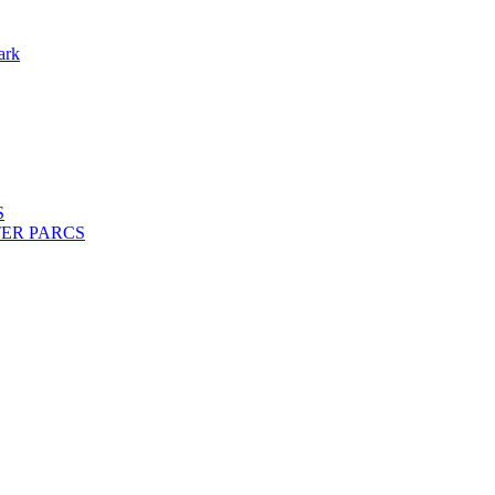
ark
S
ENTER PARCS