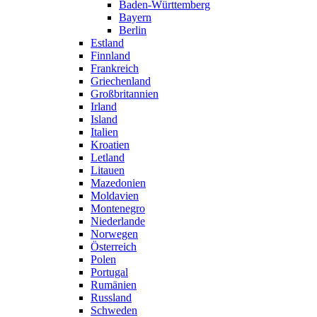
Baden-Württemberg
Bayern
Berlin
Estland
Finnland
Frankreich
Griechenland
Großbritannien
Irland
Island
Italien
Kroatien
Letland
Litauen
Mazedonien
Moldavien
Montenegro
Niederlande
Norwegen
Österreich
Polen
Portugal
Rumänien
Russland
Schweden