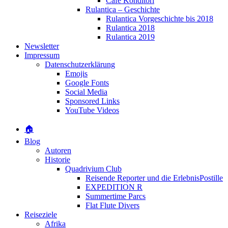
Café Konditori
Rulantica – Geschichte
Rulantica Vorgeschichte bis 2018
Rulantica 2018
Rulantica 2019
Newsletter
Impressum
Datenschutzerklärung
Emojis
Google Fonts
Social Media
Sponsored Links
YouTube Videos
🏠
Blog
Autoren
Historie
Quadrivium Club
Reisende Reporter und die ErlebnisPostille
EXPEDITION R
Summertime Parcs
Flat Flute Divers
Reiseziele
Afrika