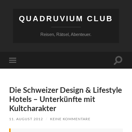
QUADRUVIUM CLUB
Reisen, Rätsel, Abenteuer.
Suchfe
Mobile-
ein-/a
Menü
ein-/ausblenden
Die Schweizer Design & Lifestyle
Hotels – Unterkünfte mit
Kultcharakter
11. AUGUST 2012
/
KEINE KOMMENTARE