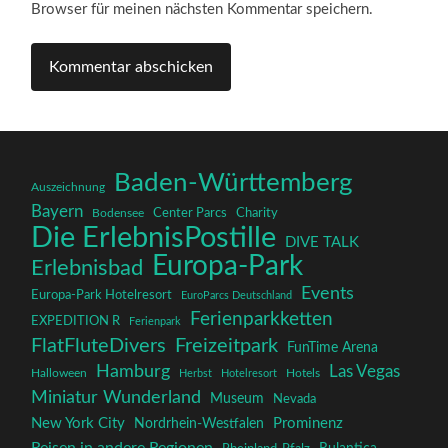
Browser für meinen nächsten Kommentar speichern.
Baden-Württemberg
Auszeichnung
Bayern
Charity
Center Parcs
Bodensee
Die ErlebnisPostille
DIVE TALK
Europa-Park
Erlebnisbad
Events
Europa-Park Hotelresort
EuroParcs Deutschland
Ferienparkketten
EXPEDITION R
Ferienpark
FlatFluteDivers
Freizeitpark
FunTime Arena
Hamburg
Las Vegas
Halloween
Herbst
Hotelresort
Hotels
Miniatur Wunderland
Museum
Nevada
New York City
Prominenz
Nordrhein-Westfalen