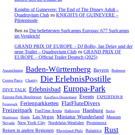
Knights of Guinevere: The End of The Disney Adult –
Quadruvium Club
zu
KNIGHTS OF GUINEVERE –
Pilotepisode
Ben
zu
Die beliebtesten Surfcamps Europas: 677 Surfcamps
im Vergleich!
GRAND PRIX OF EUROPE – DJ BoBo, Jan Delay und der
neue Trailer – Quadruvium Club
zu
GRAND PRIX OF
EUROPE – Official Trailer Deutsch (2025)
Baden-Württemberg
Bayern
Auszeichnung
Bodensee
Die ErlebnisPostille
Center Parcs
Charity
Europa-Park
Erlebnisbad
DIVE TALK
Events
Europa-Park Hotelresort
EXPEDITION R
EuroParcs Deutschland
FlatFluteDivers
Ferienparkketten
Ferienpark
Freizeitpark
Hamburg
FunTime Arena
Halloween
Herbst
Miniatur Wunderland
Las Vegas
Museum
Hotels
Hotelresort
Prominenz
New York City
Nordrhein-Westfalen
Nevada
Rust
Reisen in andere Regionen
Rulantica
Rheinland-Pfalz