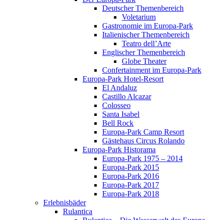
Deutscher Themenbereich
Voletarium
Gastronomie im Europa-Park
Italienischer Themenbereich
Teatro dell’Arte
Englischer Themenbereich
Globe Theater
Confertainment im Europa-Park
Europa-Park Hotel-Resort
El Andaluz
Castillo Alcazar
Colosseo
Santa Isabel
Bell Rock
Europa-Park Camp Resort
Gästehaus Circus Rolando
Europa-Park Historama
Europa-Park 1975 – 2014
Europa-Park 2015
Europa-Park 2016
Europa-Park 2017
Europa-Park 2018
Erlebnisbäder
Rulantica