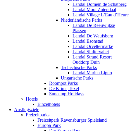
Landal Domein de Schatberg
Landal Mooi Zutendaal
Landal Village L’Eau d’Heure
Niederländische Parks
Landal De Reeuwijkse
Plassen
Landal De Waufsberg
Landal Esonstad
Landal Orveltermarke
Landal Sluftervallei
Landal Strand Resort
Ouddorp Duin
Tschechische Parks
Landal Marina Lipno
Ungarische Parks
Roompot Parks
De Krim | Texel
Suncamp Holidays
Hotels
Einzelhotels
Ausflugsziele
Freizeitparks
Freizeitpark Ravensburger Spieleland
Europa-Park
Der Europa-Park