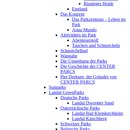
Bispinger Heide
England
Das Konzept
Das Parkzentrum – Leben im
Park
Aqua Mundo
Aktivitäten im Park
Abenteuergolf
Tauchen und Schnorcheln
Schnorchelbad
Wannabe
Die Umgebung der Parks
Die Geschichte der CENTER
PARCS
Piet Derksen, der Gründer von
CENTER PARCS
Sunparks
Landal GreenParks
Deutsche Parks
Landal Dwergter Sand
Österreichische Parks
Landal Bad Kleinkirchheim
Landal Katschberg
Schweizer Parks
Belgische Parks