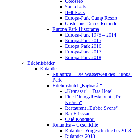
Colosseo
Santa Isabel
Bell Rock
Europa-Park Camp Resort
Gästehaus Circus Rolando
Europa-Park Historama
Europa-Park 1975 – 2014
Europa-Park 2015
Europa-Park 2016
Europa-Park 2017
Europa-Park 2018
Erlebnisbäder
Rulantica
Rulantica – Die Wasserwelt des Europa-
Park
Erlebnishotel „Krønasår“
„Krønasår“ – Das Hotel
Fine Dining-Restaurant „Tre
Krønen“
Restaurant „Bubba Svens“
Bar Erikssøn
Café Konditori
Rulantica – Geschichte
Rulantica Vorgeschichte bis 2018
Rulantica 2018