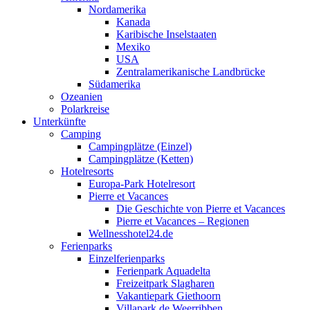
Nordamerika
Kanada
Karibische Inselstaaten
Mexiko
USA
Zentralamerikanische Landbrücke
Südamerika
Ozeanien
Polarkreise
Unterkünfte
Camping
Campingplätze (Einzel)
Campingplätze (Ketten)
Hotelresorts
Europa-Park Hotelresort
Pierre et Vacances
Die Geschichte von Pierre et Vacances
Pierre et Vacances – Regionen
Wellnesshotel24.de
Ferienparks
Einzelferienparks
Ferienpark Aquadelta
Freizeitpark Slagharen
Vakantiepark Giethoorn
Villapark de Weerribben