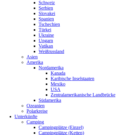
Schweiz
Serbien
Slovakei
Spanien
Tschechien
Türkei
Ukraine
Ungarn
Vatikan
Weißrussland
Asien
Amerika
Nordamerika
Kanada
Karibische Inselstaaten
Mexiko
USA
Zentralamerikanische Landbrücke
Südamerika
Ozeanien
Polarkreise
Unterkünfte
Camping
Campingplätze (Einzel)
Campingplätze (Ketten)