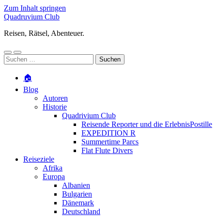
Zum Inhalt springen
Quadruvium Club
Reisen, Rätsel, Abenteuer.
Mobile-
Suchfeld
Suchen
Menü
ein-/ausblenden
nach:
ein-/ausblenden
🏠
Blog
Autoren
Historie
Quadrivium Club
Reisende Reporter und die ErlebnisPostille
EXPEDITION R
Summertime Parcs
Flat Flute Divers
Reiseziele
Afrika
Europa
Albanien
Bulgarien
Dänemark
Deutschland