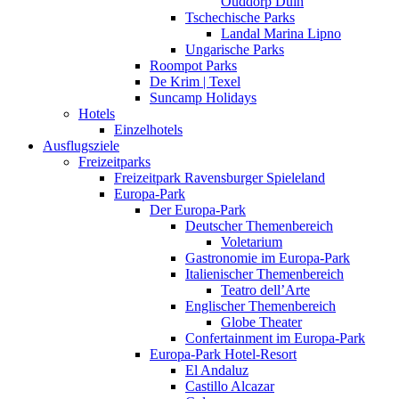
Ouddorp Duin
Tschechische Parks
Landal Marina Lipno
Ungarische Parks
Roompot Parks
De Krim | Texel
Suncamp Holidays
Hotels
Einzelhotels
Ausflugsziele
Freizeitparks
Freizeitpark Ravensburger Spieleland
Europa-Park
Der Europa-Park
Deutscher Themenbereich
Voletarium
Gastronomie im Europa-Park
Italienischer Themenbereich
Teatro dell’Arte
Englischer Themenbereich
Globe Theater
Confertainment im Europa-Park
Europa-Park Hotel-Resort
El Andaluz
Castillo Alcazar