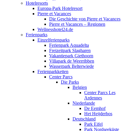
Hotelresorts
Europa-Park Hotelresort
Pierre et Vacances
Die Geschichte von Pierre et Vacances
Pierre et Vacances – Regionen
Wellnesshotel24.de
Ferienparks
Einzelferienparks
Ferienpark Aquadelta
Freizeitpark Slagharen
Vakantiepark Giethoorn
Villapark de Weerribben
Wasserpark Belterwiede
Ferienparkketten
Center Parcs
Die Parks
Belgien
Center Parcs Les
Ardennes
Niederlande
De Eemhof
Het Heijderbos
Deutschland
Park Eifel
Park Nordseeküste