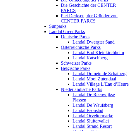
Die Geschichte der CENTER
PARCS
Piet Derksen, der Gründer von
CENTER PARCS
Sunparks
Landal GreenParks
Deutsche Parks
Landal Dwergter Sand
Österreichische Parks
Landal Bad Kleinkirchheim
Landal Katschberg
Schweizer Parks
Belgische Parks
Landal Domein de Schatberg
Landal Mooi Zutendaal
Landal Village L’Eau d’Heure
Niederländische Parks
Landal De Reeuwijkse
Plassen
Landal De Waufsberg
Landal Esonstad
Landal Orveltermarke
Landal Sluftervallei
Landal Strand Resort