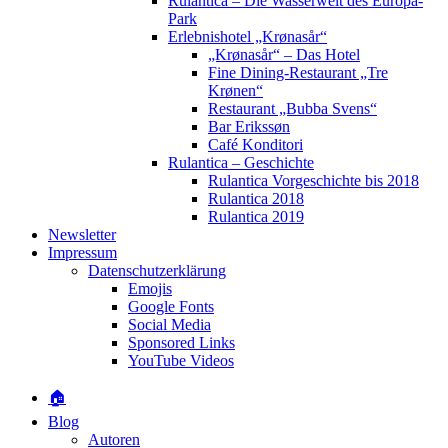
Rulantica – Die Wasserwelt des Europa-
Park
Erlebnishotel „Krønasår“
„Krønasår“ – Das Hotel
Fine Dining-Restaurant „Tre
Krønen“
Restaurant „Bubba Svens“
Bar Erikssøn
Café Konditori
Rulantica – Geschichte
Rulantica Vorgeschichte bis 2018
Rulantica 2018
Rulantica 2019
Newsletter
Impressum
Datenschutzerklärung
Emojis
Google Fonts
Social Media
Sponsored Links
YouTube Videos
🏠
Blog
Autoren