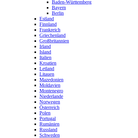
Baden-Württemberg
Bayern
Berlin
Estland
Finnland
Frankreich
Griechenland
Großbritannien
Irland
Island
Italien
Kroatien
Letland
Litauen
Mazedonien
Moldavien
Montenegro
Niederlande
Norwegen
Österreich
Polen
Portugal
Rumänien
Russland
Schweden