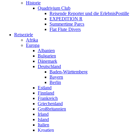
Historie
Quadrivium Club
Reisende Reporter und die ErlebnisPostille
EXPEDITION R
Summertime Parcs
Flat Flute Divers
Reiseziele
Afrika
Europa
Albanien
Bulgarien
Dänemark
Deutschland
Baden-Württemberg
Bayern
Berlin
Estland
Finnland
Frankreich
Griechenland
Großbritannien
Irland
Island
Italien
Kroatien