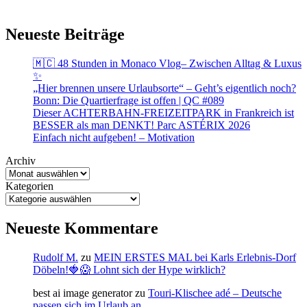
Neueste Beiträge
🇲🇨 48 Stunden in Monaco Vlog– Zwischen Alltag & Luxus
✨
„Hier brennen unsere Urlaubsorte“ – Geht’s eigentlich noch?
Bonn: Die Quartierfrage ist offen | QC #089
Dieser ACHTERBAHN-FREIZEITPARK in Frankreich ist
BESSER als man DENKT! Parc ASTÉRIX 2026
Einfach nicht aufgeben! – Motivation
Archiv
Kategorien
Neueste Kommentare
Rudolf M.
zu
MEIN ERSTES MAL bei Karls Erlebnis-Dorf
Döbeln!🍓😱 Lohnt sich der Hype wirklich?
best ai image generator
zu
Touri-Klischee adé – Deutsche
passen sich im Urlaub an