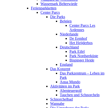
Wasserpark Belterwiede
Ferienparkketten
Center Parcs
Die Parks
Belgien
Center Parcs Les
Ardennes
Niederlande
De Eemhof
Het Heijderbos
Deutschland
Park Eifel
Park Nordseeküste
Bispinger Heide
England
Das Konzept
Das Parkzentrum – Leben im
Park
Aqua Mundo
Aktivitäten im Park
Abenteuergolf
Tauchen und Schnorcheln
Schnorchelbad
Wannabe
Die Umgebung der Parks