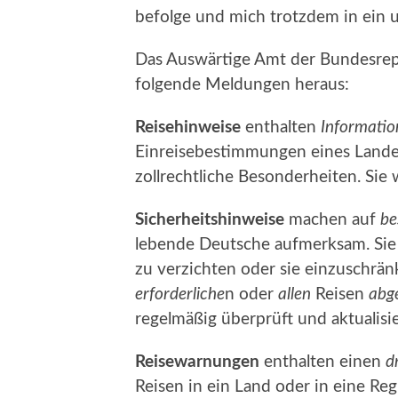
befolge und mich trotzdem in ein 
Das Auswärtige Amt der Bundesrepu
folgende Meldungen heraus:
Reisehinweise
enthalten
Informatio
Einreisebestimmungen eines Landes
zollrechtliche Besonderheiten. Sie 
Sicherheitshinweise
machen auf
be
lebende Deutsche aufmerksam. Si
zu verzichten oder sie einzuschrä
erforderliche
n oder
allen
Reisen
abg
regelmäßig überprüft und aktualisie
Reisewarnungen
enthalten einen
d
Reisen in ein Land oder in eine Re