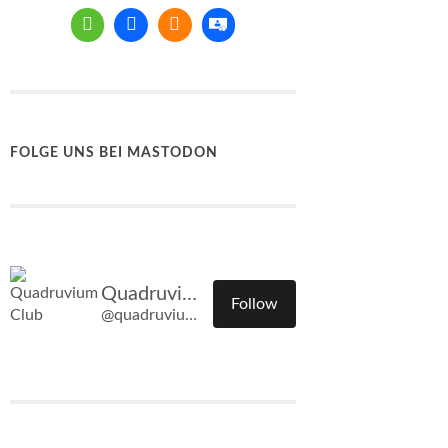
FOLGE UNS BEI MASTODON
Quadruvium Club
Follow
@quadruvium.club@quadruvium.club