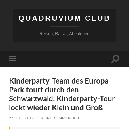
QUADRUVIUM CLUB
Reisen, Rätsel, Abenteuer.
Suchfe
Mobile-
ein-/a
Menü
ein-/ausblenden
Kinderparty-Team des Europa-
Park tourt durch den
Schwarzwald: Kinderparty-Tour
lockt wieder Klein und Groß
25. JULI 2012
/
KEINE KOMMENTARE