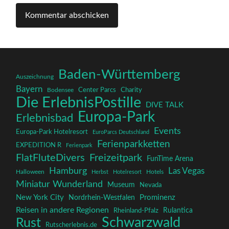
Baden-Württemberg
Auszeichnung
Bayern
Charity
Center Parcs
Bodensee
Die ErlebnisPostille
DIVE TALK
Europa-Park
Erlebnisbad
Events
Europa-Park Hotelresort
EuroParcs Deutschland
Ferienparkketten
EXPEDITION R
Ferienpark
FlatFluteDivers
Freizeitpark
FunTime Arena
Hamburg
Las Vegas
Halloween
Herbst
Hotelresort
Hotels
Miniatur Wunderland
Museum
Nevada
New York City
Prominenz
Nordrhein-Westfalen
Reisen in andere Regionen
Rulantica
Rheinland-Pfalz
Schwarzwald
Rust
Rutscherlebnis.de