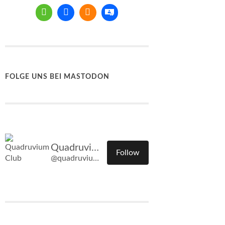
FOLGE UNS BEI MASTODON
Quadruvium Club
Follow
@quadruvium.club@quadruvium.club