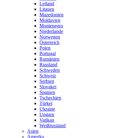
Letland
Litauen
Mazedonien
Moldavien
Montenegro
Niederlande
Norwegen
Österreich
Polen
Portugal
Rumänien
Russland
Schweden
Schweiz
Serbien
Slovakei
Spanien
Tschechien
Türkei
Ukraine
Ungarn
Vatikan
Weißrussland
Asien
Amerika