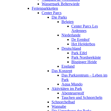
Wasserpark Belterwiede
Ferienparkketten
Center Parcs
Die Parks
Belgien
Center Parcs Les
Ardennes
Niederlande
De Eemhof
Het Heijderbos
Deutschland
Park Eifel
Park Nordseeküste
Bispinger Heide
England
Das Konzept
Das Parkzentrum – Leben im
Park
Aqua Mundo
Aktivitäten im Park
Abenteuergolf
Tauchen und Schnorcheln
Schnorchelbad
Wannabe
Die Umgebung der Parks