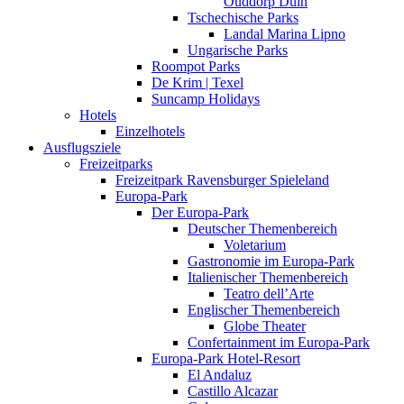
Ouddorp Duin
Tschechische Parks
Landal Marina Lipno
Ungarische Parks
Roompot Parks
De Krim | Texel
Suncamp Holidays
Hotels
Einzelhotels
Ausflugsziele
Freizeitparks
Freizeitpark Ravensburger Spieleland
Europa-Park
Der Europa-Park
Deutscher Themenbereich
Voletarium
Gastronomie im Europa-Park
Italienischer Themenbereich
Teatro dell’Arte
Englischer Themenbereich
Globe Theater
Confertainment im Europa-Park
Europa-Park Hotel-Resort
El Andaluz
Castillo Alcazar