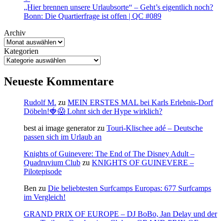
„Hier brennen unsere Urlaubsorte“ – Geht’s eigentlich noch?
Bonn: Die Quartierfrage ist offen | QC #089
Archiv
Kategorien
Neueste Kommentare
Rudolf M.
zu
MEIN ERSTES MAL bei Karls Erlebnis-Dorf
Döbeln!🍓😱 Lohnt sich der Hype wirklich?
best ai image generator
zu
Touri-Klischee adé – Deutsche
passen sich im Urlaub an
Knights of Guinevere: The End of The Disney Adult –
Quadruvium Club
zu
KNIGHTS OF GUINEVERE –
Pilotepisode
Ben
zu
Die beliebtesten Surfcamps Europas: 677 Surfcamps
im Vergleich!
GRAND PRIX OF EUROPE – DJ BoBo, Jan Delay und der