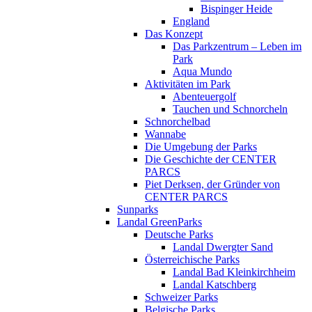
Bispinger Heide
England
Das Konzept
Das Parkzentrum – Leben im
Park
Aqua Mundo
Aktivitäten im Park
Abenteuergolf
Tauchen und Schnorcheln
Schnorchelbad
Wannabe
Die Umgebung der Parks
Die Geschichte der CENTER
PARCS
Piet Derksen, der Gründer von
CENTER PARCS
Sunparks
Landal GreenParks
Deutsche Parks
Landal Dwergter Sand
Österreichische Parks
Landal Bad Kleinkirchheim
Landal Katschberg
Schweizer Parks
Belgische Parks