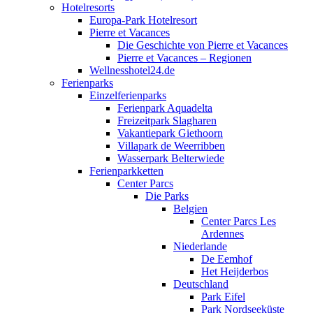
Hotelresorts
Europa-Park Hotelresort
Pierre et Vacances
Die Geschichte von Pierre et Vacances
Pierre et Vacances – Regionen
Wellnesshotel24.de
Ferienparks
Einzelferienparks
Ferienpark Aquadelta
Freizeitpark Slagharen
Vakantiepark Giethoorn
Villapark de Weerribben
Wasserpark Belterwiede
Ferienparkketten
Center Parcs
Die Parks
Belgien
Center Parcs Les
Ardennes
Niederlande
De Eemhof
Het Heijderbos
Deutschland
Park Eifel
Park Nordseeküste