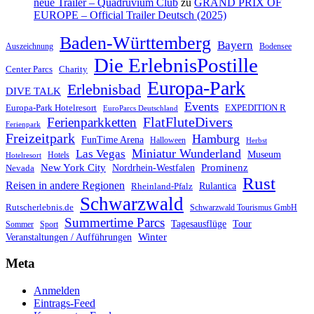
neue Trailer – Quadruvium Club
zu
GRAND PRIX OF
EUROPE – Official Trailer Deutsch (2025)
Baden-Württemberg
Bayern
Auszeichnung
Bodensee
Die ErlebnisPostille
Center Parcs
Charity
Europa-Park
Erlebnisbad
DIVE TALK
Events
Europa-Park Hotelresort
EXPEDITION R
EuroParcs Deutschland
FlatFluteDivers
Ferienparkketten
Ferienpark
Freizeitpark
Hamburg
FunTime Arena
Halloween
Herbst
Miniatur Wunderland
Las Vegas
Museum
Hotels
Hotelresort
Prominenz
New York City
Nordrhein-Westfalen
Nevada
Rust
Reisen in andere Regionen
Rulantica
Rheinland-Pfalz
Schwarzwald
Rutscherlebnis.de
Schwarzwald Tourismus GmbH
Summertime Parcs
Tagesausflüge
Tour
Sommer
Sport
Winter
Veranstaltungen / Aufführungen
Meta
Anmelden
Eintrags-Feed