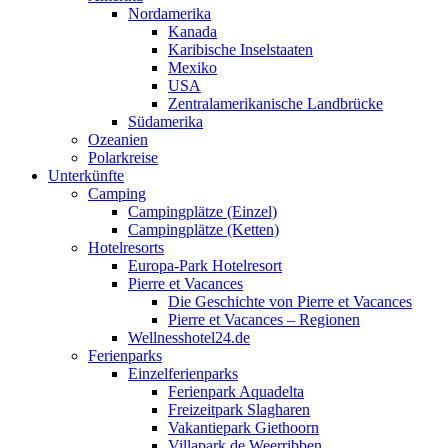
Nordamerika
Kanada
Karibische Inselstaaten
Mexiko
USA
Zentralamerikanische Landbrücke
Südamerika
Ozeanien
Polarkreise
Unterkünfte
Camping
Campingplätze (Einzel)
Campingplätze (Ketten)
Hotelresorts
Europa-Park Hotelresort
Pierre et Vacances
Die Geschichte von Pierre et Vacances
Pierre et Vacances – Regionen
Wellnesshotel24.de
Ferienparks
Einzelferienparks
Ferienpark Aquadelta
Freizeitpark Slagharen
Vakantiepark Giethoorn
Villapark de Weerribben