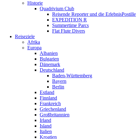
Historie
Quadrivium Club
Reisende Reporter und die ErlebnisPostille
EXPEDITION R
Summertime Parcs
Flat Flute Divers
Reiseziele
Afrika
Europa
Albanien
Bulgarien
Dänemark
Deutschland
Baden-Württemberg
Bayern
Berlin
Estland
Finnland
Frankreich
Griechenland
Großbritannien
Irland
Island
Italien
Kroatien