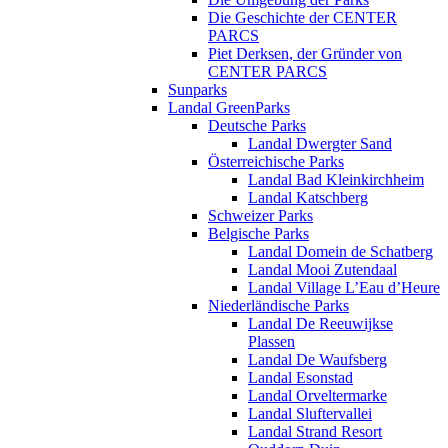
Die Geschichte der CENTER
PARCS
Piet Derksen, der Gründer von
CENTER PARCS
Sunparks
Landal GreenParks
Deutsche Parks
Landal Dwergter Sand
Österreichische Parks
Landal Bad Kleinkirchheim
Landal Katschberg
Schweizer Parks
Belgische Parks
Landal Domein de Schatberg
Landal Mooi Zutendaal
Landal Village L’Eau d’Heure
Niederländische Parks
Landal De Reeuwijkse
Plassen
Landal De Waufsberg
Landal Esonstad
Landal Orveltermarke
Landal Sluftervallei
Landal Strand Resort