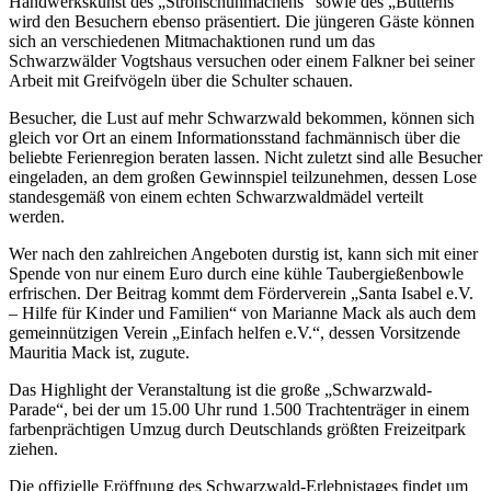
Handwerkskunst des „Strohschuhmachens“ sowie des „Butterns“
wird den Besuchern ebenso präsentiert. Die jüngeren Gäste können
sich an verschiedenen Mitmachaktionen rund um das
Schwarzwälder Vogtshaus versuchen oder einem Falkner bei seiner
Arbeit mit Greifvögeln über die Schulter schauen.
Besucher, die Lust auf mehr Schwarzwald bekommen, können sich
gleich vor Ort an einem Informationsstand fachmännisch über die
beliebte Ferienregion beraten lassen. Nicht zuletzt sind alle Besucher
eingeladen, an dem großen Gewinnspiel teilzunehmen, dessen Lose
standesgemäß von einem echten Schwarzwaldmädel verteilt
werden.
Wer nach den zahlreichen Angeboten durstig ist, kann sich mit einer
Spende von nur einem Euro durch eine kühle Taubergießenbowle
erfrischen. Der Beitrag kommt dem Förderverein „Santa Isabel e.V.
– Hilfe für Kinder und Familien“ von Marianne Mack als auch dem
gemeinnützigen Verein „Einfach helfen e.V.“, dessen Vorsitzende
Mauritia Mack ist, zugute.
Das Highlight der Veranstaltung ist die große „Schwarzwald-
Parade“, bei der um 15.00 Uhr rund 1.500 Trachtenträger in einem
farbenprächtigen Umzug durch Deutschlands größten Freizeitpark
ziehen.
Die offizielle Eröffnung des Schwarzwald-Erlebnistages findet um