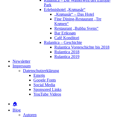
Rulantica – Die Wasserwelt des Europa-
Park
Erlebnishotel „Krønasår“
„Krønasår“ – Das Hotel
Fine Dining-Restaurant „Tre
Krønen“
Restaurant „Bubba Svens“
Bar Erikssøn
Café Konditori
Rulantica – Geschichte
Rulantica Vorgeschichte bis 2018
Rulantica 2018
Rulantica 2019
Newsletter
Impressum
Datenschutzerklärung
Emojis
Google Fonts
Social Media
Sponsored Links
YouTube Videos
🏠
Blog
Autoren