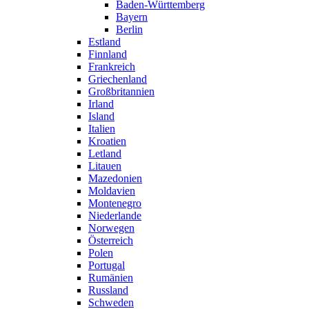
Baden-Württemberg
Bayern
Berlin
Estland
Finnland
Frankreich
Griechenland
Großbritannien
Irland
Island
Italien
Kroatien
Letland
Litauen
Mazedonien
Moldavien
Montenegro
Niederlande
Norwegen
Österreich
Polen
Portugal
Rumänien
Russland
Schweden