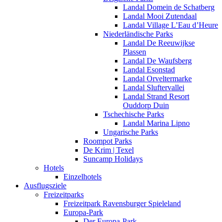
Landal Domein de Schatberg
Landal Mooi Zutendaal
Landal Village L’Eau d’Heure
Niederländische Parks
Landal De Reeuwijkse
Plassen
Landal De Waufsberg
Landal Esonstad
Landal Orveltermarke
Landal Sluftervallei
Landal Strand Resort
Ouddorp Duin
Tschechische Parks
Landal Marina Lipno
Ungarische Parks
Roompot Parks
De Krim | Texel
Suncamp Holidays
Hotels
Einzelhotels
Ausflugsziele
Freizeitparks
Freizeitpark Ravensburger Spieleland
Europa-Park
Der Europa-Park