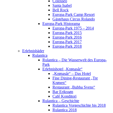
Colosseo
Santa Isabel
Bell Rock
Europa-Park Camp Resort
Gästehaus Circus Rolando
Europa-Park Historama
Europa-Park 1975 – 2014
Europa-Park 2015
Europa-Park 2016
Europa-Park 2017
Europa-Park 2018
Erlebnisbäder
Rulantica
Rulantica – Die Wasserwelt des Europa-
Park
Erlebnishotel „Krønasår“
„Krønasår“ – Das Hotel
Fine Dining-Restaurant „Tre
Krønen“
Restaurant „Bubba Svens“
Bar Erikssøn
Café Konditori
Rulantica – Geschichte
Rulantica Vorgeschichte bis 2018
Rulantica 2018