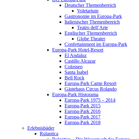
Deutscher Themenbereich
Voletarium
Gastronomie im Europa-Park
Italienischer Themenbereich
Teatro dell’Arte
Englischer Themenbereich
Globe Theater
Confertainment im Europa-Park
Europa-Park Hotel-Resort
El Andaluz
Castillo Alcazar
Colosseo
Santa Isabel
Bell Rock
Europa-Park Camp Resort
Gästehaus Circus Rolando
Europa-Park Historama
Europa-Park 1975 – 2014
Europa-Park 2015
Europa-Park 2016
Europa-Park 2017
Europa-Park 2018
Erlebnisbäder
Rulantica