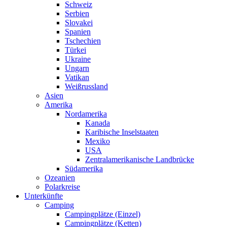
Schweiz
Serbien
Slovakei
Spanien
Tschechien
Türkei
Ukraine
Ungarn
Vatikan
Weißrussland
Asien
Amerika
Nordamerika
Kanada
Karibische Inselstaaten
Mexiko
USA
Zentralamerikanische Landbrücke
Südamerika
Ozeanien
Polarkreise
Unterkünfte
Camping
Campingplätze (Einzel)
Campingplätze (Ketten)