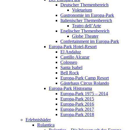
Deutscher Themenbereich
Voletarium
Gastronomie im Europa-Park
Italienischer Themenbereich
Teatro dell’Arte
Englischer Themenbereich
Globe Theater
Confertainment im Europa-Park
Europa-Park Hotel-Resort
El Andaluz
Castillo Alcazar
Colosseo
Santa Isabel
Bell Rock
Europa-Park Camp Resort
Gästehaus Circus Rolando
Europa-Park Historama
Europa-Park 1975 – 2014
Europa-Park 2015
Europa-Park 2016
Europa-Park 2017
Europa-Park 2018
Erlebnisbäder
Rulantica