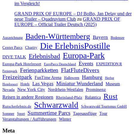
im Vergleich!
GRAND PRIX OF EUROPE – DJ BoBo, Jan Delay und der
neue Trailer – Quadruvium Club
zu
GRAND PRIX OF
EUROPE – Official Trailer Deutsch (2025)
Baden-Württemberg
Bayern
Auszeichnung
Bodensee
Die ErlebnisPostille
Center Parcs
Charity
Europa-Park
Erlebnisbad
DIVE TALK
Events
Europa-Park Hotelresort
EXPEDITION R
EuroParcs Deutschland
FlatFluteDivers
Ferienparkketten
Ferienpark
Freizeitpark
Hamburg
FunTime Arena
Halloween
Herbst
Miniatur Wunderland
Las Vegas
Museum
Hotels
Hotelresort
Prominenz
New York City
Nordrhein-Westfalen
Nevada
Rust
Reisen in andere Regionen
Rulantica
Rheinland-Pfalz
Schwarzwald
Rutscherlebnis.de
Schwarzwald Tourismus GmbH
Summertime Parcs
Tagesausflüge
Tour
Sommer
Sport
Winter
Veranstaltungen / Aufführungen
Meta