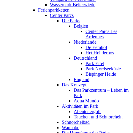
Wasserpark Belterwiede
Ferienparkketten
Center Parcs
Die Parks
Belgien
Center Parcs Les
Ardennes
Niederlande
De Eemhof
Het Heijderbos
Deutschland
Park Eifel
Park Nordseeküste
Bispinger Heide
England
Das Konzept
Das Parkzentrum – Leben im
Park
Aqua Mundo
Aktivitäten im Park
Abenteuergolf
Tauchen und Schnorcheln
Schnorchelbad
Wannabe
Die Umgebung der Parks