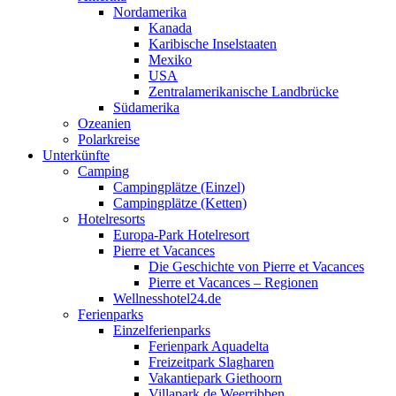
Nordamerika
Kanada
Karibische Inselstaaten
Mexiko
USA
Zentralamerikanische Landbrücke
Südamerika
Ozeanien
Polarkreise
Unterkünfte
Camping
Campingplätze (Einzel)
Campingplätze (Ketten)
Hotelresorts
Europa-Park Hotelresort
Pierre et Vacances
Die Geschichte von Pierre et Vacances
Pierre et Vacances – Regionen
Wellnesshotel24.de
Ferienparks
Einzelferienparks
Ferienpark Aquadelta
Freizeitpark Slagharen
Vakantiepark Giethoorn
Villapark de Weerribben