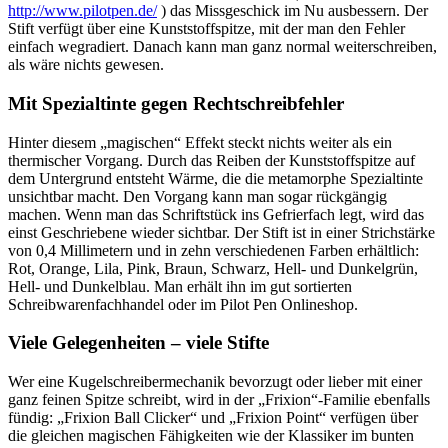
http://www.pilotpen.de/
) das Missgeschick im Nu ausbessern. Der
Stift verfügt über eine Kunststoffspitze, mit der man den Fehler
einfach wegradiert. Danach kann man ganz normal weiterschreiben,
als wäre nichts gewesen.
Mit Spezialtinte gegen Rechtschreibfehler
Hinter diesem „magischen“ Effekt steckt nichts weiter als ein
thermischer Vorgang. Durch das Reiben der Kunststoffspitze auf
dem Untergrund entsteht Wärme, die die metamorphe Spezialtinte
unsichtbar macht. Den Vorgang kann man sogar rückgängig
machen. Wenn man das Schriftstück ins Gefrierfach legt, wird das
einst Geschriebene wieder sichtbar. Der Stift ist in einer Strichstärke
von 0,4 Millimetern und in zehn verschiedenen Farben erhältlich:
Rot, Orange, Lila, Pink, Braun, Schwarz, Hell- und Dunkelgrün,
Hell- und Dunkelblau. Man erhält ihn im gut sortierten
Schreibwarenfachhandel oder im Pilot Pen Onlineshop.
Viele Gelegenheiten – viele Stifte
Wer eine Kugelschreibermechanik bevorzugt oder lieber mit einer
ganz feinen Spitze schreibt, wird in der „Frixion“-Familie ebenfalls
fündig: „Frixion Ball Clicker“ und „Frixion Point“ verfügen über
die gleichen magischen Fähigkeiten wie der Klassiker im bunten