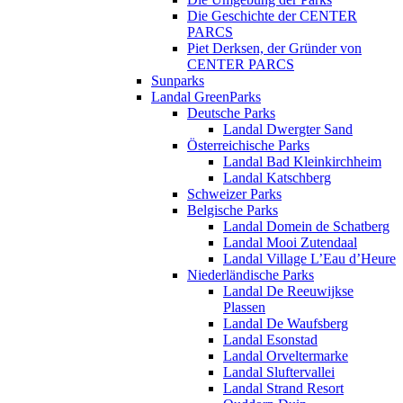
Die Geschichte der CENTER
PARCS
Piet Derksen, der Gründer von
CENTER PARCS
Sunparks
Landal GreenParks
Deutsche Parks
Landal Dwergter Sand
Österreichische Parks
Landal Bad Kleinkirchheim
Landal Katschberg
Schweizer Parks
Belgische Parks
Landal Domein de Schatberg
Landal Mooi Zutendaal
Landal Village L’Eau d’Heure
Niederländische Parks
Landal De Reeuwijkse
Plassen
Landal De Waufsberg
Landal Esonstad
Landal Orveltermarke
Landal Sluftervallei
Landal Strand Resort