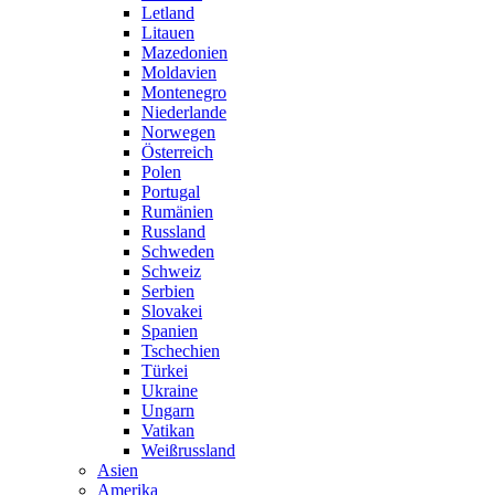
Letland
Litauen
Mazedonien
Moldavien
Montenegro
Niederlande
Norwegen
Österreich
Polen
Portugal
Rumänien
Russland
Schweden
Schweiz
Serbien
Slovakei
Spanien
Tschechien
Türkei
Ukraine
Ungarn
Vatikan
Weißrussland
Asien
Amerika