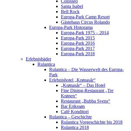
Colosseo
Santa Isabel
Bell Rock
Europa-Park Camp Resort
Gästehaus Circus Rolando
Europa-Park Historama
Europa-Park 1975 – 2014
Europa-Park 2015
Europa-Park 2016
Europa-Park 2017
Europa-Park 2018
Erlebnisbäder
Rulantica
Rulantica – Die Wasserwelt des Europa-
Park
Erlebnishotel „Krønasår“
„Krønasår“ – Das Hotel
Fine Dining-Restaurant „Tre
Krønen“
Restaurant „Bubba Svens“
Bar Erikssøn
Café Konditori
Rulantica – Geschichte
Rulantica Vorgeschichte bis 2018
Rulantica 2018