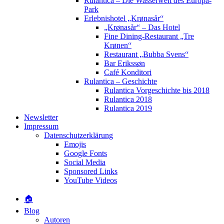
Rulantica – Die Wasserwelt des Europa-
Park
Erlebnishotel „Krønasår“
„Krønasår“ – Das Hotel
Fine Dining-Restaurant „Tre
Krønen“
Restaurant „Bubba Svens“
Bar Erikssøn
Café Konditori
Rulantica – Geschichte
Rulantica Vorgeschichte bis 2018
Rulantica 2018
Rulantica 2019
Newsletter
Impressum
Datenschutzerklärung
Emojis
Google Fonts
Social Media
Sponsored Links
YouTube Videos
🏠
Blog
Autoren