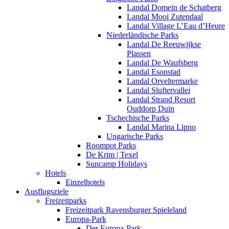
Landal Domein de Schatberg
Landal Mooi Zutendaal
Landal Village L’Eau d’Heure
Niederländische Parks
Landal De Reeuwijkse
Plassen
Landal De Waufsberg
Landal Esonstad
Landal Orveltermarke
Landal Sluftervallei
Landal Strand Resort
Ouddorp Duin
Tschechische Parks
Landal Marina Lipno
Ungarische Parks
Roompot Parks
De Krim | Texel
Suncamp Holidays
Hotels
Einzelhotels
Ausflugsziele
Freizeitparks
Freizeitpark Ravensburger Spieleland
Europa-Park
Der Europa-Park