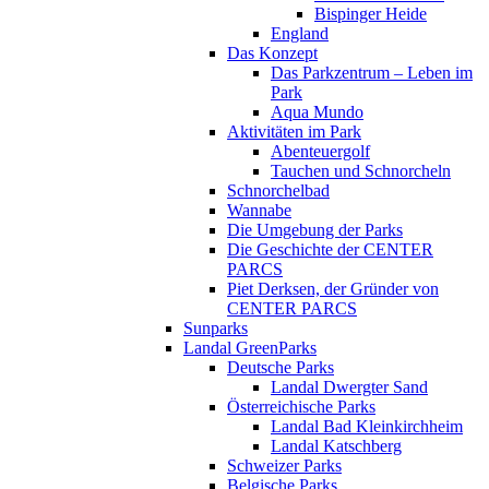
Bispinger Heide
England
Das Konzept
Das Parkzentrum – Leben im
Park
Aqua Mundo
Aktivitäten im Park
Abenteuergolf
Tauchen und Schnorcheln
Schnorchelbad
Wannabe
Die Umgebung der Parks
Die Geschichte der CENTER
PARCS
Piet Derksen, der Gründer von
CENTER PARCS
Sunparks
Landal GreenParks
Deutsche Parks
Landal Dwergter Sand
Österreichische Parks
Landal Bad Kleinkirchheim
Landal Katschberg
Schweizer Parks
Belgische Parks