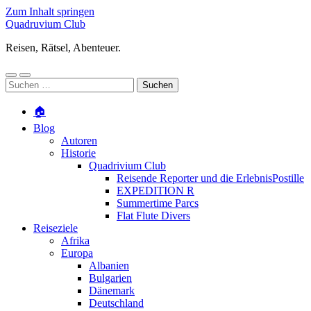
Zum Inhalt springen
Quadruvium Club
Reisen, Rätsel, Abenteuer.
Mobile-
Suchfeld
Suchen
Menü
ein-/ausblenden
nach:
ein-/ausblenden
🏠
Blog
Autoren
Historie
Quadrivium Club
Reisende Reporter und die ErlebnisPostille
EXPEDITION R
Summertime Parcs
Flat Flute Divers
Reiseziele
Afrika
Europa
Albanien
Bulgarien
Dänemark
Deutschland