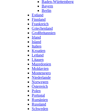
Baden-Württemberg
Bayern
Berlin
Estland
Finnland
Frankreich
Griechenland
Großbritannien
Irland
Island
Italien
Kroatien
Letland
Litauen
Mazedonien
Moldavien
Montenegro
Niederlande
Norwegen
Österreich
Polen
Portugal
Rumänien
Russland
Schweden