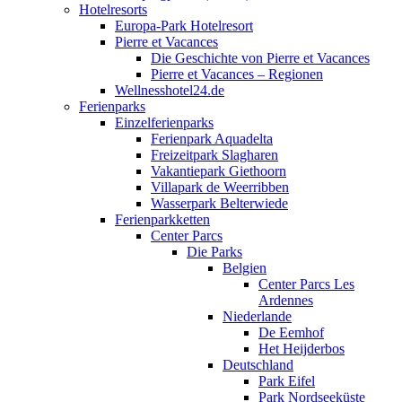
Hotelresorts
Europa-Park Hotelresort
Pierre et Vacances
Die Geschichte von Pierre et Vacances
Pierre et Vacances – Regionen
Wellnesshotel24.de
Ferienparks
Einzelferienparks
Ferienpark Aquadelta
Freizeitpark Slagharen
Vakantiepark Giethoorn
Villapark de Weerribben
Wasserpark Belterwiede
Ferienparkketten
Center Parcs
Die Parks
Belgien
Center Parcs Les
Ardennes
Niederlande
De Eemhof
Het Heijderbos
Deutschland
Park Eifel
Park Nordseeküste