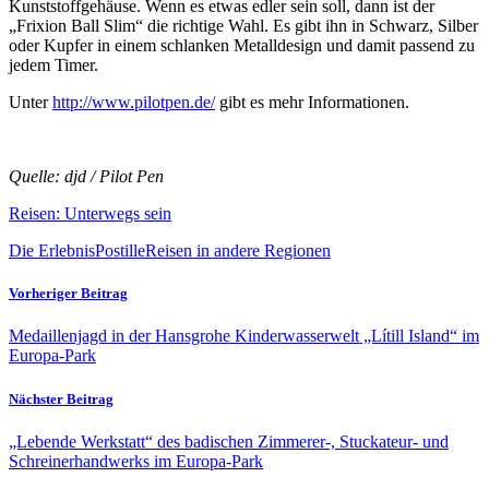
Kunststoffgehäuse. Wenn es etwas edler sein soll, dann ist der
„Frixion Ball Slim“ die richtige Wahl. Es gibt ihn in Schwarz, Silber
oder Kupfer in einem schlanken Metalldesign und damit passend zu
jedem Timer.
Unter
http://www.pilotpen.de/
gibt es mehr Informationen.
Quelle: djd / Pilot Pen
Reisen: Unterwegs sein
Die ErlebnisPostille
Reisen in andere Regionen
Vorheriger Beitrag
Medaillenjagd in der Hansgrohe Kinderwasserwelt „Lítill Island“ im
Europa-Park
Nächster Beitrag
„Lebende Werkstatt“ des badischen Zimmerer-, Stuckateur- und
Schreinerhandwerks im Europa-Park