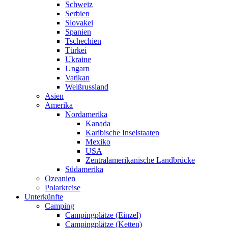
Schweiz
Serbien
Slovakei
Spanien
Tschechien
Türkei
Ukraine
Ungarn
Vatikan
Weißrussland
Asien
Amerika
Nordamerika
Kanada
Karibische Inselstaaten
Mexiko
USA
Zentralamerikanische Landbrücke
Südamerika
Ozeanien
Polarkreise
Unterkünfte
Camping
Campingplätze (Einzel)
Campingplätze (Ketten)