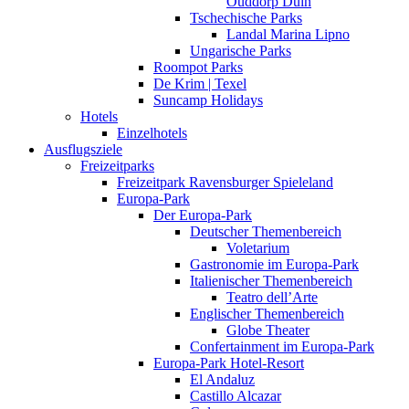
Ouddorp Duin
Tschechische Parks
Landal Marina Lipno
Ungarische Parks
Roompot Parks
De Krim | Texel
Suncamp Holidays
Hotels
Einzelhotels
Ausflugsziele
Freizeitparks
Freizeitpark Ravensburger Spieleland
Europa-Park
Der Europa-Park
Deutscher Themenbereich
Voletarium
Gastronomie im Europa-Park
Italienischer Themenbereich
Teatro dell’Arte
Englischer Themenbereich
Globe Theater
Confertainment im Europa-Park
Europa-Park Hotel-Resort
El Andaluz
Castillo Alcazar