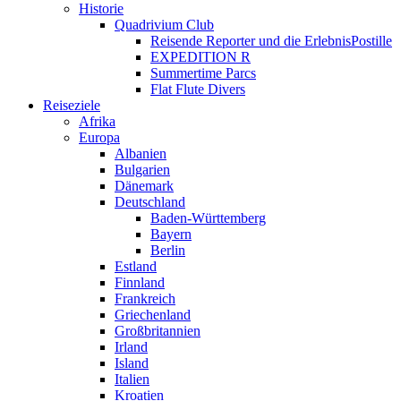
Historie
Quadrivium Club
Reisende Reporter und die ErlebnisPostille
EXPEDITION R
Summertime Parcs
Flat Flute Divers
Reiseziele
Afrika
Europa
Albanien
Bulgarien
Dänemark
Deutschland
Baden-Württemberg
Bayern
Berlin
Estland
Finnland
Frankreich
Griechenland
Großbritannien
Irland
Island
Italien
Kroatien