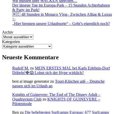
Wir müssen über WACKEN sprechen…
Der längste Tag im Europa-Park – 15 Stunden Achterbahnen
& Party im Park!
🇲🇨 48 Stunden in Monaco Vlog– Zwischen Alltag & Luxus
✨
„Hier brennen unsere Urlaubsorte“ – Geht’s eigentlich noch?
Archiv
Kategorien
Neueste Kommentare
Rudolf M.
zu
MEIN ERSTES MAL bei Karls Erlebnis-Dorf
Döbeln!🍓😱 Lohnt sich der Hype wirklich?
best ai image generator
zu
Touri-Klischee adé – Deutsche
passen sich im Urlaub an
Knights of Guinevere: The End of The Disney Adult –
Quadruvium Club
zu
KNIGHTS OF GUINEVERE –
Pilotepisode
Ben
zu
Die beliebtesten Surfcamps Europas: 677 Surfcamps