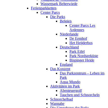
Wasserpark Belterwiede
Ferienparkketten
Center Parcs
Die Parks
Belgien
Center Parcs Les
Ardennes
Niederlande
De Eemhof
Het Heijderbos
Deutschland
Park Eifel
Park Nordseeküste
Bispinger Heide
England
Das Konzept
Das Parkzentrum – Leben im
Park
Aqua Mundo
Aktivitäten im Park
Abenteuergolf
Tauchen und Schnorcheln
Schnorchelbad
Wannabe
Die Umgebung der Parks