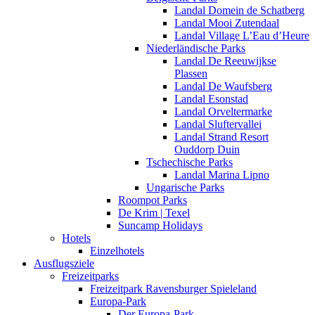
Landal Domein de Schatberg
Landal Mooi Zutendaal
Landal Village L’Eau d’Heure
Niederländische Parks
Landal De Reeuwijkse
Plassen
Landal De Waufsberg
Landal Esonstad
Landal Orveltermarke
Landal Sluftervallei
Landal Strand Resort
Ouddorp Duin
Tschechische Parks
Landal Marina Lipno
Ungarische Parks
Roompot Parks
De Krim | Texel
Suncamp Holidays
Hotels
Einzelhotels
Ausflugsziele
Freizeitparks
Freizeitpark Ravensburger Spieleland
Europa-Park
Der Europa-Park