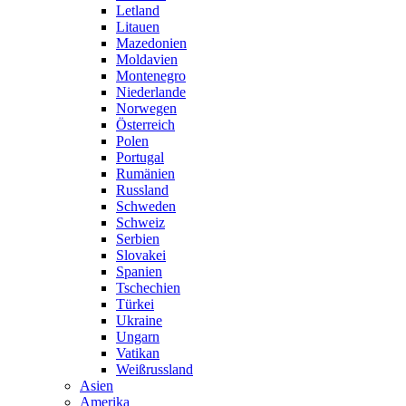
Letland
Litauen
Mazedonien
Moldavien
Montenegro
Niederlande
Norwegen
Österreich
Polen
Portugal
Rumänien
Russland
Schweden
Schweiz
Serbien
Slovakei
Spanien
Tschechien
Türkei
Ukraine
Ungarn
Vatikan
Weißrussland
Asien
Amerika