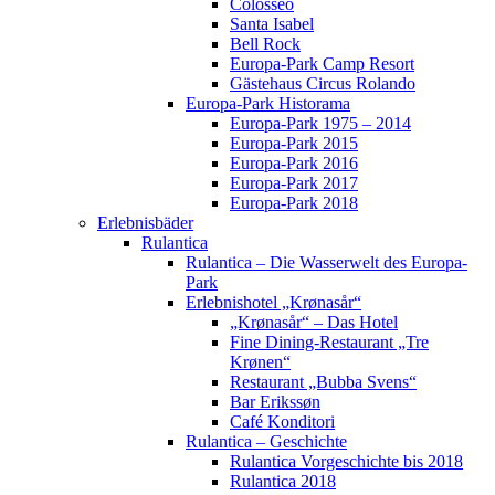
Colosseo
Santa Isabel
Bell Rock
Europa-Park Camp Resort
Gästehaus Circus Rolando
Europa-Park Historama
Europa-Park 1975 – 2014
Europa-Park 2015
Europa-Park 2016
Europa-Park 2017
Europa-Park 2018
Erlebnisbäder
Rulantica
Rulantica – Die Wasserwelt des Europa-
Park
Erlebnishotel „Krønasår“
„Krønasår“ – Das Hotel
Fine Dining-Restaurant „Tre
Krønen“
Restaurant „Bubba Svens“
Bar Erikssøn
Café Konditori
Rulantica – Geschichte
Rulantica Vorgeschichte bis 2018
Rulantica 2018