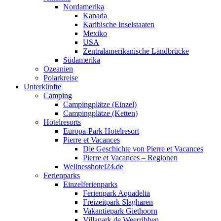
Nordamerika
Kanada
Karibische Inselstaaten
Mexiko
USA
Zentralamerikanische Landbrücke
Südamerika
Ozeanien
Polarkreise
Unterkünfte
Camping
Campingplätze (Einzel)
Campingplätze (Ketten)
Hotelresorts
Europa-Park Hotelresort
Pierre et Vacances
Die Geschichte von Pierre et Vacances
Pierre et Vacances – Regionen
Wellnesshotel24.de
Ferienparks
Einzelferienparks
Ferienpark Aquadelta
Freizeitpark Slagharen
Vakantiepark Giethoorn
Villapark de Weerribben