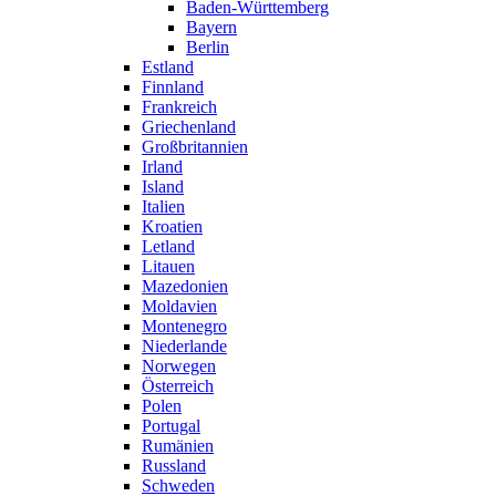
Baden-Württemberg
Bayern
Berlin
Estland
Finnland
Frankreich
Griechenland
Großbritannien
Irland
Island
Italien
Kroatien
Letland
Litauen
Mazedonien
Moldavien
Montenegro
Niederlande
Norwegen
Österreich
Polen
Portugal
Rumänien
Russland
Schweden