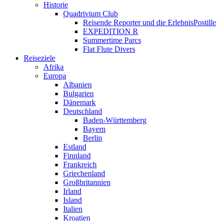
Historie
Quadrivium Club
Reisende Reporter und die ErlebnisPostille
EXPEDITION R
Summertime Parcs
Flat Flute Divers
Reiseziele
Afrika
Europa
Albanien
Bulgarien
Dänemark
Deutschland
Baden-Württemberg
Bayern
Berlin
Estland
Finnland
Frankreich
Griechenland
Großbritannien
Irland
Island
Italien
Kroatien