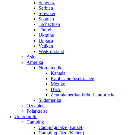
Schweiz
Serbien
Slovakei
Spanien
Tschechien
Türkei
Ukraine
Ungarn
Vatikan
Weißrussland
Asien
Amerika
Nordamerika
Kanada
Karibische Inselstaaten
Mexiko
USA
Zentralamerikanische Landbrücke
Südamerika
Ozeanien
Polarkreise
Unterkünfte
Camping
Campingplätze (Einzel)
Campingplätze (Ketten)