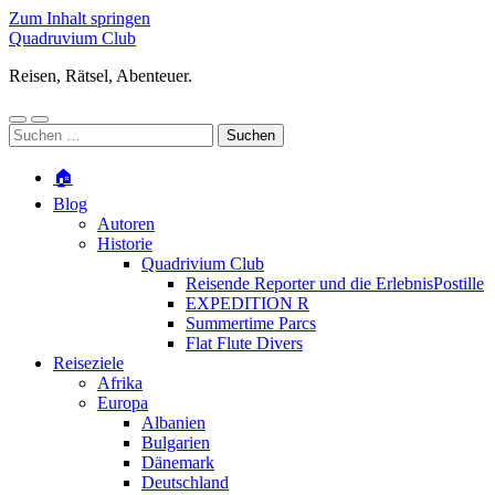
Zum Inhalt springen
Quadruvium Club
Reisen, Rätsel, Abenteuer.
Mobile-
Suchfeld
Suchen
Menü
ein-/ausblenden
nach:
ein-/ausblenden
🏠
Blog
Autoren
Historie
Quadrivium Club
Reisende Reporter und die ErlebnisPostille
EXPEDITION R
Summertime Parcs
Flat Flute Divers
Reiseziele
Afrika
Europa
Albanien
Bulgarien
Dänemark
Deutschland