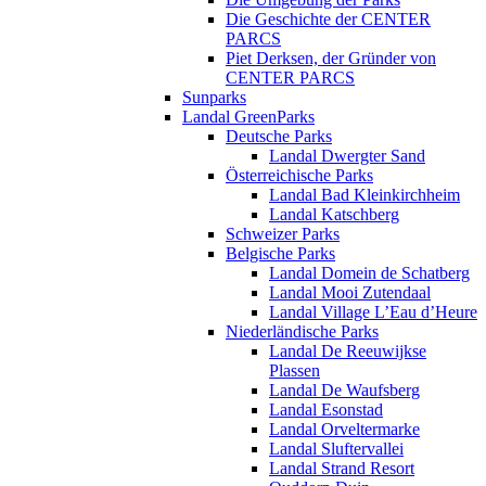
Die Geschichte der CENTER
PARCS
Piet Derksen, der Gründer von
CENTER PARCS
Sunparks
Landal GreenParks
Deutsche Parks
Landal Dwergter Sand
Österreichische Parks
Landal Bad Kleinkirchheim
Landal Katschberg
Schweizer Parks
Belgische Parks
Landal Domein de Schatberg
Landal Mooi Zutendaal
Landal Village L’Eau d’Heure
Niederländische Parks
Landal De Reeuwijkse
Plassen
Landal De Waufsberg
Landal Esonstad
Landal Orveltermarke
Landal Sluftervallei
Landal Strand Resort