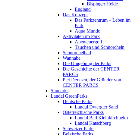
Bispinger Heide
England
Das Konzept
Das Parkzentrum – Leben im
Park
Aqua Mundo
Aktivitäten im Park
Abenteuergolf
Tauchen und Schnorcheln
Schnorchelbad
Wannabe
Die Umgebung der Parks
Die Geschichte der CENTER
PARCS
Piet Derksen, der Gründer von
CENTER PARCS
Sunparks
Landal GreenParks
Deutsche Parks
Landal Dwergter Sand
Österreichische Parks
Landal Bad Kleinkirchheim
Landal Katschberg
Schweizer Parks
Belgische Parks