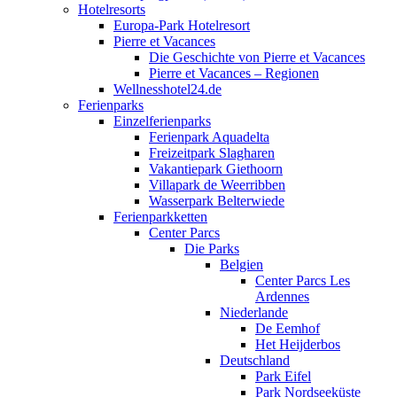
Hotelresorts
Europa-Park Hotelresort
Pierre et Vacances
Die Geschichte von Pierre et Vacances
Pierre et Vacances – Regionen
Wellnesshotel24.de
Ferienparks
Einzelferienparks
Ferienpark Aquadelta
Freizeitpark Slagharen
Vakantiepark Giethoorn
Villapark de Weerribben
Wasserpark Belterwiede
Ferienparkketten
Center Parcs
Die Parks
Belgien
Center Parcs Les
Ardennes
Niederlande
De Eemhof
Het Heijderbos
Deutschland
Park Eifel
Park Nordseeküste