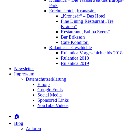
Rulantica – Die Wasserwelt des Europa-
Park
Erlebnishotel „Krønasår“
„Krønasår“ – Das Hotel
Fine Dining-Restaurant „Tre
Krønen“
Restaurant „Bubba Svens“
Bar Erikssøn
Café Konditori
Rulantica – Geschichte
Rulantica Vorgeschichte bis 2018
Rulantica 2018
Rulantica 2019
Newsletter
Impressum
Datenschutzerklärung
Emojis
Google Fonts
Social Media
Sponsored Links
YouTube Videos
🏠
Blog
Autoren