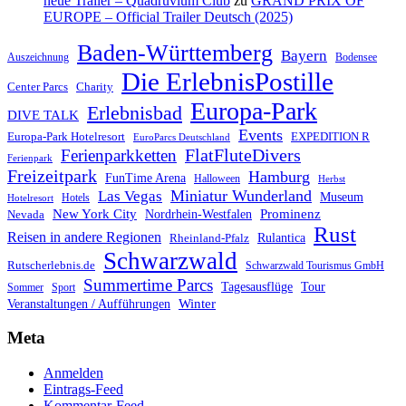
neue Trailer – Quadruvium Club
zu
GRAND PRIX OF
EUROPE – Official Trailer Deutsch (2025)
Baden-Württemberg
Bayern
Auszeichnung
Bodensee
Die ErlebnisPostille
Center Parcs
Charity
Europa-Park
Erlebnisbad
DIVE TALK
Events
Europa-Park Hotelresort
EXPEDITION R
EuroParcs Deutschland
FlatFluteDivers
Ferienparkketten
Ferienpark
Freizeitpark
Hamburg
FunTime Arena
Halloween
Herbst
Miniatur Wunderland
Las Vegas
Museum
Hotels
Hotelresort
Prominenz
New York City
Nordrhein-Westfalen
Nevada
Rust
Reisen in andere Regionen
Rulantica
Rheinland-Pfalz
Schwarzwald
Rutscherlebnis.de
Schwarzwald Tourismus GmbH
Summertime Parcs
Tagesausflüge
Tour
Sommer
Sport
Winter
Veranstaltungen / Aufführungen
Meta
Anmelden
Eintrags-Feed
Kommentar-Feed