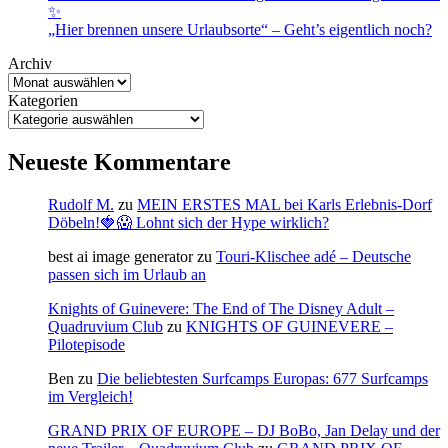
✨
„Hier brennen unsere Urlaubsorte“ – Geht’s eigentlich noch?
Archiv
Kategorien
Neueste Kommentare
Rudolf M.
zu
MEIN ERSTES MAL bei Karls Erlebnis-Dorf
Döbeln!🍓😱 Lohnt sich der Hype wirklich?
best ai image generator
zu
Touri-Klischee adé – Deutsche
passen sich im Urlaub an
Knights of Guinevere: The End of The Disney Adult –
Quadruvium Club
zu
KNIGHTS OF GUINEVERE –
Pilotepisode
Ben
zu
Die beliebtesten Surfcamps Europas: 677 Surfcamps
im Vergleich!
GRAND PRIX OF EUROPE – DJ BoBo, Jan Delay und der