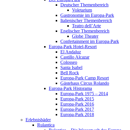
Deutscher Themenbereich
Voletarium
Gastronomie im Europa-Park
Italienischer Themenbereich
Teatro dell’Arte
Englischer Themenbereich
Globe Theater
Confertainment im Europa-Park
Europa-Park Hotel-Resort
El Andaluz
Castillo Alcazar
Colosseo
Santa Isabel
Bell Rock
Europa-Park Camp Resort
Gästehaus Circus Rolando
Europa-Park Historama
Europa-Park 1975 – 2014
Europa-Park 2015
Europa-Park 2016
Europa-Park 2017
Europa-Park 2018
Erlebnisbäder
Rulantica