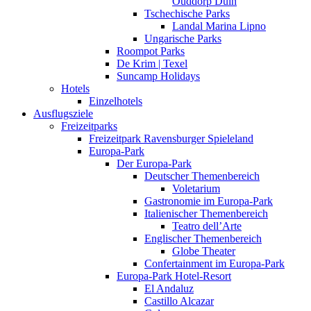
Ouddorp Duin
Tschechische Parks
Landal Marina Lipno
Ungarische Parks
Roompot Parks
De Krim | Texel
Suncamp Holidays
Hotels
Einzelhotels
Ausflugsziele
Freizeitparks
Freizeitpark Ravensburger Spieleland
Europa-Park
Der Europa-Park
Deutscher Themenbereich
Voletarium
Gastronomie im Europa-Park
Italienischer Themenbereich
Teatro dell’Arte
Englischer Themenbereich
Globe Theater
Confertainment im Europa-Park
Europa-Park Hotel-Resort
El Andaluz
Castillo Alcazar