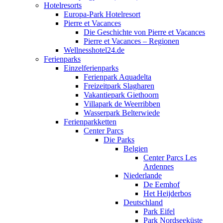
Hotelresorts
Europa-Park Hotelresort
Pierre et Vacances
Die Geschichte von Pierre et Vacances
Pierre et Vacances – Regionen
Wellnesshotel24.de
Ferienparks
Einzelferienparks
Ferienpark Aquadelta
Freizeitpark Slagharen
Vakantiepark Giethoorn
Villapark de Weerribben
Wasserpark Belterwiede
Ferienparkketten
Center Parcs
Die Parks
Belgien
Center Parcs Les
Ardennes
Niederlande
De Eemhof
Het Heijderbos
Deutschland
Park Eifel
Park Nordseeküste