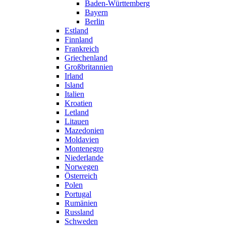
Baden-Württemberg
Bayern
Berlin
Estland
Finnland
Frankreich
Griechenland
Großbritannien
Irland
Island
Italien
Kroatien
Letland
Litauen
Mazedonien
Moldavien
Montenegro
Niederlande
Norwegen
Österreich
Polen
Portugal
Rumänien
Russland
Schweden