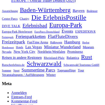
EUROPE – Official Trailer Deutsch (2025)
Baden-Württemberg
Bayern
Auszeichnung
Bodensee
Die ErlebnisPostille
Center Parcs
Charity
Europa-Park
Erlebnisbad
DIVE TALK
Events
Europa-Park Hotelresort
EXPEDITION R
EuroParcs Deutschland
FlatFluteDivers
Ferienparkketten
Ferienpark
Freizeitpark
Hamburg
FunTime Arena
Halloween
Herbst
Miniatur Wunderland
Las Vegas
Museum
Hotels
Hotelresort
Prominenz
New York City
Nordrhein-Westfalen
Nevada
Rust
Reisen in andere Regionen
Rulantica
Rheinland-Pfalz
Schwarzwald
Rutscherlebnis.de
Schwarzwald Tourismus GmbH
Summertime Parcs
Tagesausflüge
Tour
Sommer
Sport
Winter
Veranstaltungen / Aufführungen
Meta
Anmelden
Eintrags-Feed
Kommentar-Feed