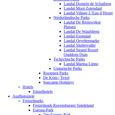
Landal Domein de Schatberg
Landal Mooi Zutendaal
Landal Village L’Eau d’Heure
Niederländische Parks
Landal De Reeuwijkse
Plassen
Landal De Waufsberg
Landal Esonstad
Landal Orveltermarke
Landal Sluftervallei
Landal Strand Resort
Ouddorp Duin
Tschechische Parks
Landal Marina Lipno
Ungarische Parks
Roompot Parks
De Krim | Texel
Suncamp Holidays
Hotels
Einzelhotels
Ausflugsziele
Freizeitparks
Freizeitpark Ravensburger Spieleland
Europa-Park
Der Europa-Park