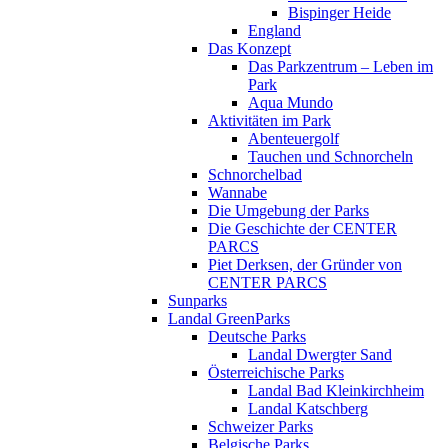
Bispinger Heide
England
Das Konzept
Das Parkzentrum – Leben im
Park
Aqua Mundo
Aktivitäten im Park
Abenteuergolf
Tauchen und Schnorcheln
Schnorchelbad
Wannabe
Die Umgebung der Parks
Die Geschichte der CENTER
PARCS
Piet Derksen, der Gründer von
CENTER PARCS
Sunparks
Landal GreenParks
Deutsche Parks
Landal Dwergter Sand
Österreichische Parks
Landal Bad Kleinkirchheim
Landal Katschberg
Schweizer Parks
Belgische Parks