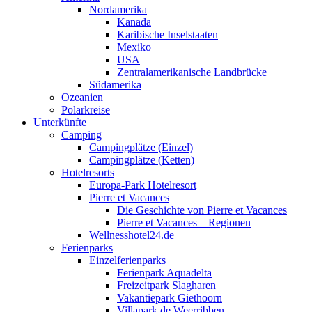
Nordamerika
Kanada
Karibische Inselstaaten
Mexiko
USA
Zentralamerikanische Landbrücke
Südamerika
Ozeanien
Polarkreise
Unterkünfte
Camping
Campingplätze (Einzel)
Campingplätze (Ketten)
Hotelresorts
Europa-Park Hotelresort
Pierre et Vacances
Die Geschichte von Pierre et Vacances
Pierre et Vacances – Regionen
Wellnesshotel24.de
Ferienparks
Einzelferienparks
Ferienpark Aquadelta
Freizeitpark Slagharen
Vakantiepark Giethoorn
Villapark de Weerribben