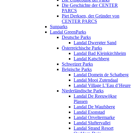
Die Geschichte der CENTER
PARCS
Piet Derksen, der Gründer von
CENTER PARCS
Sunparks
Landal GreenParks
Deutsche Parks
Landal Dwergter Sand
Österreichische Parks
Landal Bad Kleinkirchheim
Landal Katschberg
Schweizer Parks
Belgische Parks
Landal Domein de Schatberg
Landal Mooi Zutendaal
Landal Village L’Eau d’Heure
Niederländische Parks
Landal De Reeuwijkse
Plassen
Landal De Waufsberg
Landal Esonstad
Landal Orveltermarke
Landal Sluftervallei
Landal Strand Resort