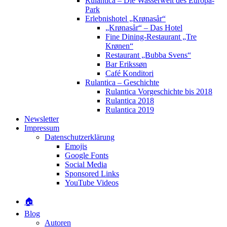
Rulantica – Die Wasserwelt des Europa-
Park
Erlebnishotel „Krønasår“
„Krønasår“ – Das Hotel
Fine Dining-Restaurant „Tre
Krønen“
Restaurant „Bubba Svens“
Bar Erikssøn
Café Konditori
Rulantica – Geschichte
Rulantica Vorgeschichte bis 2018
Rulantica 2018
Rulantica 2019
Newsletter
Impressum
Datenschutzerklärung
Emojis
Google Fonts
Social Media
Sponsored Links
YouTube Videos
🏠
Blog
Autoren