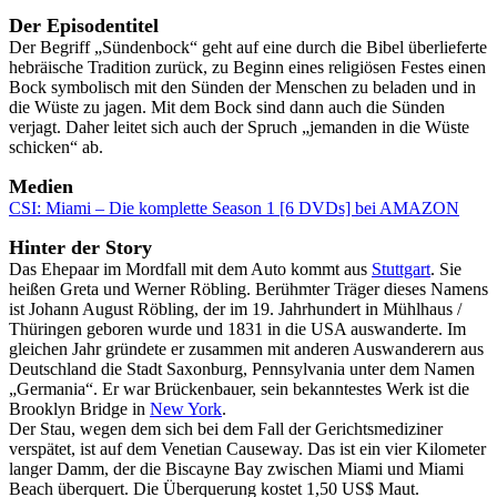
Der Episodentitel
Der Begriff „Sündenbock“ geht auf eine durch die Bibel überlieferte
hebräische Tradition zurück, zu Beginn eines religiösen Festes einen
Bock symbolisch mit den Sünden der Menschen zu beladen und in
die Wüste zu jagen. Mit dem Bock sind dann auch die Sünden
verjagt. Daher leitet sich auch der Spruch „jemanden in die Wüste
schicken“ ab.
Medien
CSI: Miami – Die komplette Season 1 [6 DVDs] bei AMAZON
Hinter der Story
Das Ehepaar im Mordfall mit dem Auto kommt aus
Stuttgart
. Sie
heißen Greta und Werner Röbling. Berühmter Träger dieses Namens
ist Johann August Röbling, der im 19. Jahrhundert in Mühlhaus /
Thüringen geboren wurde und 1831 in die USA auswanderte. Im
gleichen Jahr gründete er zusammen mit anderen Auswanderern aus
Deutschland die Stadt Saxonburg, Pennsylvania unter dem Namen
„Germania“. Er war Brückenbauer, sein bekanntestes Werk ist die
Brooklyn Bridge in
New York
.
Der Stau, wegen dem sich bei dem Fall der Gerichtsmediziner
verspätet, ist auf dem Venetian Causeway. Das ist ein vier Kilometer
langer Damm, der die Biscayne Bay zwischen Miami und Miami
Beach überquert. Die Überquerung kostet 1,50 US$ Maut.