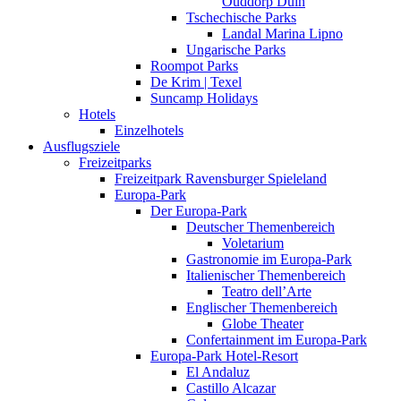
Ouddorp Duin
Tschechische Parks
Landal Marina Lipno
Ungarische Parks
Roompot Parks
De Krim | Texel
Suncamp Holidays
Hotels
Einzelhotels
Ausflugsziele
Freizeitparks
Freizeitpark Ravensburger Spieleland
Europa-Park
Der Europa-Park
Deutscher Themenbereich
Voletarium
Gastronomie im Europa-Park
Italienischer Themenbereich
Teatro dell’Arte
Englischer Themenbereich
Globe Theater
Confertainment im Europa-Park
Europa-Park Hotel-Resort
El Andaluz
Castillo Alcazar