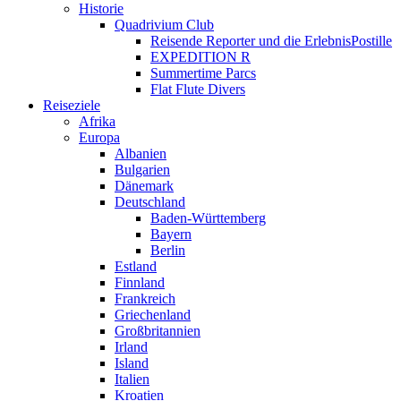
Historie
Quadrivium Club
Reisende Reporter und die ErlebnisPostille
EXPEDITION R
Summertime Parcs
Flat Flute Divers
Reiseziele
Afrika
Europa
Albanien
Bulgarien
Dänemark
Deutschland
Baden-Württemberg
Bayern
Berlin
Estland
Finnland
Frankreich
Griechenland
Großbritannien
Irland
Island
Italien
Kroatien