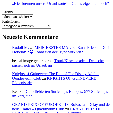
„Hier brennen unsere Urlaubsorte“ – Geht’s eigentlich noch?
Archiv
Kategorien
Neueste Kommentare
Rudolf M.
zu
MEIN ERSTES MAL bei Karls Erlebnis-Dorf
Döbeln!🍓😱 Lohnt sich der Hype wirklich?
best ai image generator
zu
Touri-Klischee adé – Deutsche
passen sich im Urlaub an
Knights of Guinevere: The End of The Disney Adult –
Quadruvium Club
zu
KNIGHTS OF GUINEVERE –
Pilotepisode
Ben
zu
Die beliebtesten Surfcamps Europas: 677 Surfcamps
im Vergleich!
GRAND PRIX OF EUROPE – DJ BoBo, Jan Delay und der
neue Trailer – Quadruvium Club
zu
GRAND PRIX OF