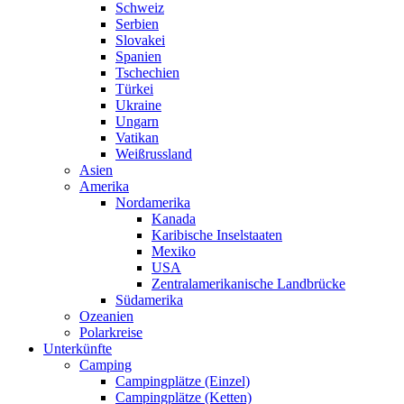
Schweiz
Serbien
Slovakei
Spanien
Tschechien
Türkei
Ukraine
Ungarn
Vatikan
Weißrussland
Asien
Amerika
Nordamerika
Kanada
Karibische Inselstaaten
Mexiko
USA
Zentralamerikanische Landbrücke
Südamerika
Ozeanien
Polarkreise
Unterkünfte
Camping
Campingplätze (Einzel)
Campingplätze (Ketten)