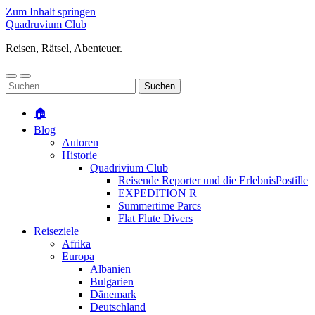
Zum Inhalt springen
Quadruvium Club
Reisen, Rätsel, Abenteuer.
Mobile-
Suchfeld
Suchen
Menü
ein-/ausblenden
nach:
ein-/ausblenden
🏠
Blog
Autoren
Historie
Quadrivium Club
Reisende Reporter und die ErlebnisPostille
EXPEDITION R
Summertime Parcs
Flat Flute Divers
Reiseziele
Afrika
Europa
Albanien
Bulgarien
Dänemark
Deutschland