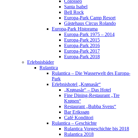
Colosseo
Santa Isabel
Bell Rock
Europa-Park Camp Resort
Gästehaus Circus Rolando
Europa-Park Historama
Europa-Park 1975 – 2014
Europa-Park 2015
Europa-Park 2016
Europa-Park 2017
Europa-Park 2018
Erlebnisbäder
Rulantica
Rulantica – Die Wasserwelt des Europa-
Park
Erlebnishotel „Krønasår“
„Krønasår“ – Das Hotel
Fine Dining-Restaurant „Tre
Krønen“
Restaurant „Bubba Svens“
Bar Erikssøn
Café Konditori
Rulantica – Geschichte
Rulantica Vorgeschichte bis 2018
Rulantica 2018