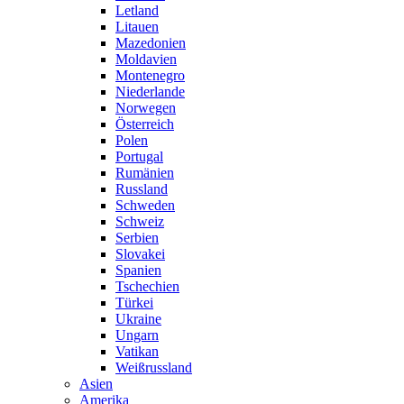
Letland
Litauen
Mazedonien
Moldavien
Montenegro
Niederlande
Norwegen
Österreich
Polen
Portugal
Rumänien
Russland
Schweden
Schweiz
Serbien
Slovakei
Spanien
Tschechien
Türkei
Ukraine
Ungarn
Vatikan
Weißrussland
Asien
Amerika