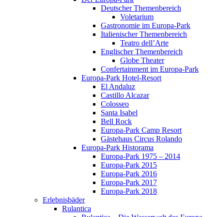
Deutscher Themenbereich
Voletarium
Gastronomie im Europa-Park
Italienischer Themenbereich
Teatro dell’Arte
Englischer Themenbereich
Globe Theater
Confertainment im Europa-Park
Europa-Park Hotel-Resort
El Andaluz
Castillo Alcazar
Colosseo
Santa Isabel
Bell Rock
Europa-Park Camp Resort
Gästehaus Circus Rolando
Europa-Park Historama
Europa-Park 1975 – 2014
Europa-Park 2015
Europa-Park 2016
Europa-Park 2017
Europa-Park 2018
Erlebnisbäder
Rulantica