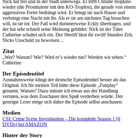
Nick hat frei und in der Stadt unterwegs. Er trifft Christie Hopkins
wieder (die Prostituierte mit den KO-Tropfen), die gerade von einem
aggressiven Freier bedrängt wird. Er bringt sie nach Hause und
verbringt eine Nacht mit ihr. Als er sie am nächsten Tag besuchen
will, ist sie tot. Der Fall wird dummerweise Eckly übertragen, und
der hat sehr schnell seine Meinung gebildet: Nick ist der Täter.
Catherine schaltet sich ein. Der Sheriff lässt ihr zwölf Stunden Zeit,
Nicks Unschuld zu beweisen…
Zitat
„Wer? Warum? Wie? Wird er’s wieder tun? Werden wir sehen.“
Catherine
Der Episodentitel
Ausnahmsweise klingt der deutsche Episodentitel besser als das
Original. Ich für meinen Teil hätte diese Episode „Fairplay“
genannt. Warum? Dazu müsste ich etwas aus der Handlung
verraten, was dem Zuschauer den Spaß verderben würde. Der
geneigte Leser möge sich daher die Episode selbst anschauen:
Medien
CSI: Crime Scene Investigation – Die komplette Season 1 [6
DVDs] bei AMAZON
Hinter der Story