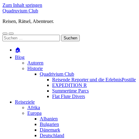
Zum Inhalt springen
Quadruvium Club
Reisen, Rätsel, Abenteuer.
Mobile-
Suchfeld
Suchen
Menü
ein-/ausblenden
nach:
ein-/ausblenden
🏠
Blog
Autoren
Historie
Quadrivium Club
Reisende Reporter und die ErlebnisPostille
EXPEDITION R
Summertime Parcs
Flat Flute Divers
Reiseziele
Afrika
Europa
Albanien
Bulgarien
Dänemark
Deutschland