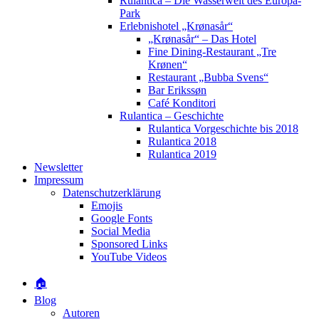
Rulantica – Die Wasserwelt des Europa-
Park
Erlebnishotel „Krønasår“
„Krønasår“ – Das Hotel
Fine Dining-Restaurant „Tre
Krønen“
Restaurant „Bubba Svens“
Bar Erikssøn
Café Konditori
Rulantica – Geschichte
Rulantica Vorgeschichte bis 2018
Rulantica 2018
Rulantica 2019
Newsletter
Impressum
Datenschutzerklärung
Emojis
Google Fonts
Social Media
Sponsored Links
YouTube Videos
🏠
Blog
Autoren