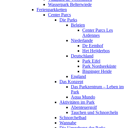
Wasserpark Belterwiede
Ferienparkketten
Center Parcs
Die Parks
Belgien
Center Parcs Les
Ardennes
Niederlande
De Eemhof
Het Heijderbos
Deutschland
Park Eifel
Park Nordseeküste
Bispinger Heide
England
Das Konzept
Das Parkzentrum – Leben im
Park
Aqua Mundo
Aktivitäten im Park
Abenteuergolf
Tauchen und Schnorcheln
Schnorchelbad
Wannabe
Die Umgebung der Parks