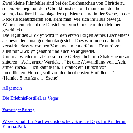
Zwei kleine Filmfehler sind bei der Leichenschau von Christie zu
sehen: Sie liegt auf dem Obduktionstisch und man kann deutlich
sehen, dass ihre Halsschlagadern pulsieren. Und in der Szene, in der
Nick sie identifizieren soll, sieht man, wie sich ihr Hals bewegt.
Wahrscheinlich hat die Darstellerin von Christie in dem Moment
geschluckt.
Die Figur des „Eckly“ wird in den ersten Folgen seines Erscheinens
als besonders unangenehm dargestellt. Dies wird noch dadurch
verstärkt, dass wir seinen Vornamen nicht erfahren. Er wird von
allen nur „Eckly“ genannt und auch so angeredet.
Und mal wieder nutzt Grissom die Gelegenheit, um Shakespeare zu
zititeren: „Ach, armer Warrick…“ ist eine Abwandlung von „Ach,
armer
Yorick
! – Ich kannte ihn, Horatio; ein Bursch von
unendlichem Humor, voll von den herrlichsten Einfällen…“
(Hamlet, 5. Aufzug, 1. Szene)
Allgemein
Die ErlebnisPostille
Las Vegas
Vorheriger Beitrag
Wissenschaft für Nachwuchsforscher: Science Days für Kinder im
Europa-Park