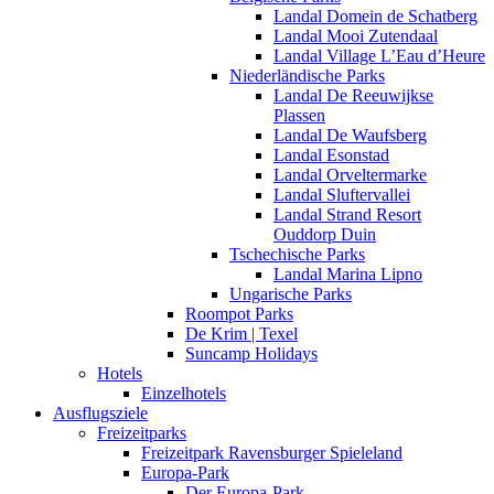
Landal Domein de Schatberg
Landal Mooi Zutendaal
Landal Village L’Eau d’Heure
Niederländische Parks
Landal De Reeuwijkse
Plassen
Landal De Waufsberg
Landal Esonstad
Landal Orveltermarke
Landal Sluftervallei
Landal Strand Resort
Ouddorp Duin
Tschechische Parks
Landal Marina Lipno
Ungarische Parks
Roompot Parks
De Krim | Texel
Suncamp Holidays
Hotels
Einzelhotels
Ausflugsziele
Freizeitparks
Freizeitpark Ravensburger Spieleland
Europa-Park
Der Europa-Park