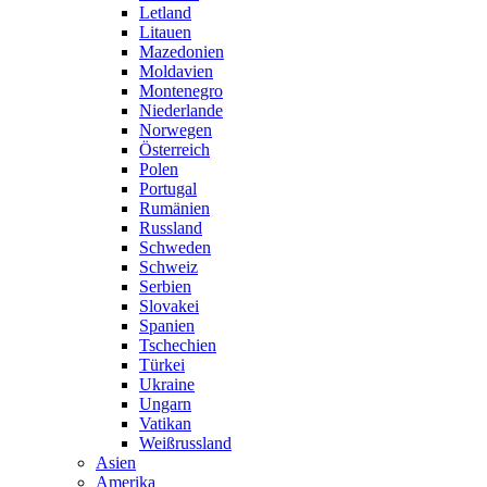
Letland
Litauen
Mazedonien
Moldavien
Montenegro
Niederlande
Norwegen
Österreich
Polen
Portugal
Rumänien
Russland
Schweden
Schweiz
Serbien
Slovakei
Spanien
Tschechien
Türkei
Ukraine
Ungarn
Vatikan
Weißrussland
Asien
Amerika