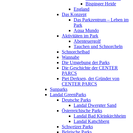
Bispinger Heide
England
Das Konzept
Das Parkzentrum – Leben im
Park
Aqua Mundo
Aktivitäten im Park
Abenteuergolf
Tauchen und Schnorcheln
Schnorchelbad
Wannabe
Die Umgebung der Parks
Die Geschichte der CENTER
PARCS
Piet Derksen, der Gründer von
CENTER PARCS
Sunparks
Landal GreenParks
Deutsche Parks
Landal Dwergter Sand
Österreichische Parks
Landal Bad Kleinkirchheim
Landal Katschberg
Schweizer Parks
Belgische Parks