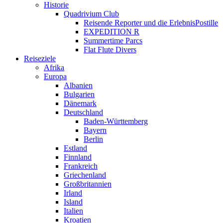
Historie
Quadrivium Club
Reisende Reporter und die ErlebnisPostille
EXPEDITION R
Summertime Parcs
Flat Flute Divers
Reiseziele
Afrika
Europa
Albanien
Bulgarien
Dänemark
Deutschland
Baden-Württemberg
Bayern
Berlin
Estland
Finnland
Frankreich
Griechenland
Großbritannien
Irland
Island
Italien
Kroatien