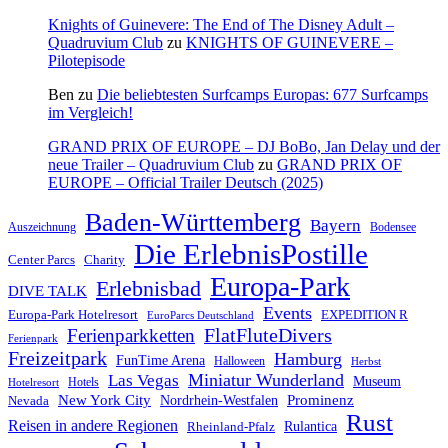
Knights of Guinevere: The End of The Disney Adult –
Quadruvium Club
zu
KNIGHTS OF GUINEVERE –
Pilotepisode
Ben
zu
Die beliebtesten Surfcamps Europas: 677 Surfcamps
im Vergleich!
GRAND PRIX OF EUROPE – DJ BoBo, Jan Delay und der
neue Trailer – Quadruvium Club
zu
GRAND PRIX OF
EUROPE – Official Trailer Deutsch (2025)
Baden-Württemberg
Bayern
Auszeichnung
Bodensee
Die ErlebnisPostille
Center Parcs
Charity
Europa-Park
Erlebnisbad
DIVE TALK
Events
Europa-Park Hotelresort
EXPEDITION R
EuroParcs Deutschland
FlatFluteDivers
Ferienparkketten
Ferienpark
Freizeitpark
Hamburg
FunTime Arena
Halloween
Herbst
Miniatur Wunderland
Las Vegas
Museum
Hotels
Hotelresort
Prominenz
New York City
Nordrhein-Westfalen
Nevada
Rust
Reisen in andere Regionen
Rulantica
Rheinland-Pfalz