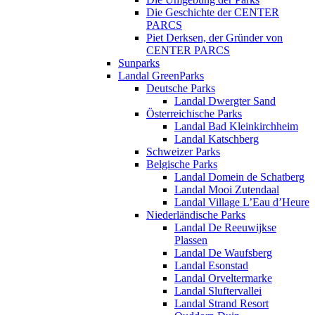
Die Geschichte der CENTER
PARCS
Piet Derksen, der Gründer von
CENTER PARCS
Sunparks
Landal GreenParks
Deutsche Parks
Landal Dwergter Sand
Österreichische Parks
Landal Bad Kleinkirchheim
Landal Katschberg
Schweizer Parks
Belgische Parks
Landal Domein de Schatberg
Landal Mooi Zutendaal
Landal Village L’Eau d’Heure
Niederländische Parks
Landal De Reeuwijkse
Plassen
Landal De Waufsberg
Landal Esonstad
Landal Orveltermarke
Landal Sluftervallei
Landal Strand Resort