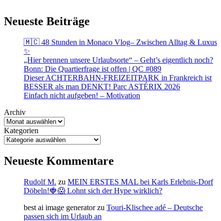
Neueste Beiträge
🇲🇨 48 Stunden in Monaco Vlog– Zwischen Alltag & Luxus
✨
„Hier brennen unsere Urlaubsorte“ – Geht’s eigentlich noch?
Bonn: Die Quartierfrage ist offen | QC #089
Dieser ACHTERBAHN-FREIZEITPARK in Frankreich ist
BESSER als man DENKT! Parc ASTÉRIX 2026
Einfach nicht aufgeben! – Motivation
Archiv
Kategorien
Neueste Kommentare
Rudolf M.
zu
MEIN ERSTES MAL bei Karls Erlebnis-Dorf
Döbeln!🍓😱 Lohnt sich der Hype wirklich?
best ai image generator
zu
Touri-Klischee adé – Deutsche
passen sich im Urlaub an