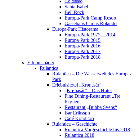
Colosseo
Santa Isabel
Bell Rock
Europa-Park Camp Resort
Gästehaus Circus Rolando
Europa-Park Historama
Europa-Park 1975 – 2014
Europa-Park 2015
Europa-Park 2016
Europa-Park 2017
Europa-Park 2018
Erlebnisbäder
Rulantica
Rulantica – Die Wasserwelt des Europa-
Park
Erlebnishotel „Krønasår“
„Krønasår“ – Das Hotel
Fine Dining-Restaurant „Tre
Krønen“
Restaurant „Bubba Svens“
Bar Erikssøn
Café Konditori
Rulantica – Geschichte
Rulantica Vorgeschichte bis 2018
Rulantica 2018