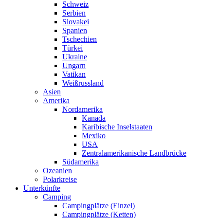
Schweiz
Serbien
Slovakei
Spanien
Tschechien
Türkei
Ukraine
Ungarn
Vatikan
Weißrussland
Asien
Amerika
Nordamerika
Kanada
Karibische Inselstaaten
Mexiko
USA
Zentralamerikanische Landbrücke
Südamerika
Ozeanien
Polarkreise
Unterkünfte
Camping
Campingplätze (Einzel)
Campingplätze (Ketten)