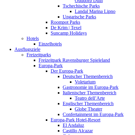
Ouddorp Duin
Tschechische Parks
Landal Marina Lipno
Ungarische Parks
Roompot Parks
De Krim | Texel
Suncamp Holidays
Hotels
Einzelhotels
Ausflugsziele
Freizeitparks
Freizeitpark Ravensburger Spieleland
Europa-Park
Der Europa-Park
Deutscher Themenbereich
Voletarium
Gastronomie im Europa-Park
Italienischer Themenbereich
Teatro dell’Arte
Englischer Themenbereich
Globe Theater
Confertainment im Europa-Park
Europa-Park Hotel-Resort
El Andaluz
Castillo Alcazar