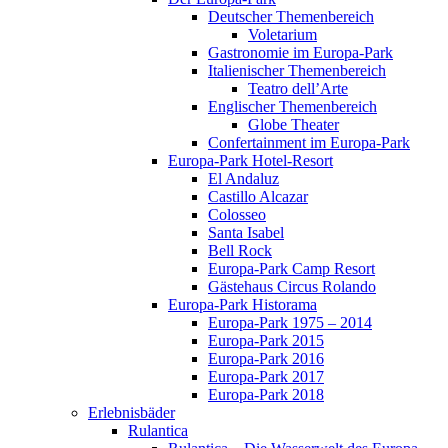
Deutscher Themenbereich
Voletarium
Gastronomie im Europa-Park
Italienischer Themenbereich
Teatro dell’Arte
Englischer Themenbereich
Globe Theater
Confertainment im Europa-Park
Europa-Park Hotel-Resort
El Andaluz
Castillo Alcazar
Colosseo
Santa Isabel
Bell Rock
Europa-Park Camp Resort
Gästehaus Circus Rolando
Europa-Park Historama
Europa-Park 1975 – 2014
Europa-Park 2015
Europa-Park 2016
Europa-Park 2017
Europa-Park 2018
Erlebnisbäder
Rulantica