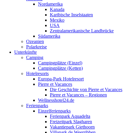
Nordamerika
Kanada
Karibische Inselstaaten
Mexiko
USA
Zentralamerikanische Landbrücke
Südamerika
Ozeanien
Polarkreise
Unterkünfte
Camping
Campingplätze (Einzel)
Campingplätze (Ketten)
Hotelresorts
Europa-Park Hotelresort
Pierre et Vacances
Die Geschichte von Pierre et Vacances
Pierre et Vacances – Regionen
Wellnesshotel24.de
Ferienparks
Einzelferienparks
Ferienpark Aquadelta
Freizeitpark Slagharen
Vakantiepark Giethoorn
Villapark de Weerribben