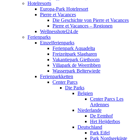
Hotelresorts
Europa-Park Hotelresort
Pierre et Vacances
Die Geschichte von Pierre et Vacances
Pierre et Vacances – Regionen
Wellnesshotel24.de
Ferienparks
Einzelferienparks
Ferienpark Aquadelta
Freizeitpark Slagharen
Vakantiepark Giethoorn
Villapark de Weerribben
Wasserpark Belterwiede
Ferienparkketten
Center Parcs
Die Parks
Belgien
Center Parcs Les
Ardennes
Niederlande
De Eemhof
Het Heijderbos
Deutschland
Park Eifel
Park Nordseeküste