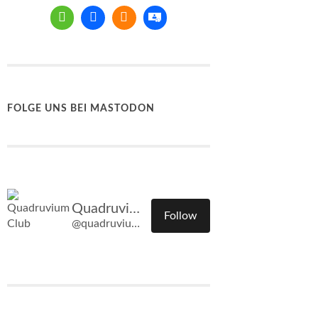
FOLGE UNS BEI MASTODON
Quadruvium Club
Follow
@quadruvium.club@quadruvium.club