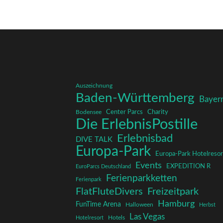
Auszeichnung
Baden-Württemberg
Bayer
Charity
Center Parcs
Bodensee
Die ErlebnisPostille
Erlebnisbad
DIVE TALK
Europa-Park
Europa-Park Hotelresor
Events
EXPEDITION R
EuroParcs Deutschland
Ferienparkketten
Ferienpark
FlatFluteDivers
Freizeitpark
Hamburg
FunTime Arena
Halloween
Herbst
Las Vegas
Hotelresort
Hotels