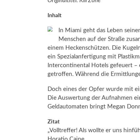
Originaltitel: Kill Zone
Inhalt
In Miami geht das Leben seine
Menschen auf der Straße zusa
einem Heckenschützen. Die Kugeln
ein Spezialanfertigung mit Plastik
Intercontinental Hotels gefeuert –
getroffen. Während die Ermittlung
Doch eines der Opfer wurde mit ei
Die Auswertung der Aufnahmen e
Geldautomaten bringt Megan Donne
Zitat
„Volltreffer! Als wollte er uns hinfü
Horatio Caine