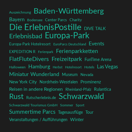
Baden-Württemberg
Auszeichnung
Bayern
Charity
Center Parcs
Bodensee
Die ErlebnisPostille
DIVE TALK
Europa-Park
Erlebnisbad
Events
Europa-Park Hotelresort
EuroParcs Deutschland
Ferienparkketten
EXPEDITION R
Ferienpark
FlatFluteDivers
Freizeitpark
FunTime Arena
Hamburg
Las Vegas
Halloween
Herbst
Hotelresort
Hotels
Miniatur Wunderland
Museum
Nevada
New York City
Prominenz
Nordrhein-Westfalen
Reisen in andere Regionen
Rulantica
Rheinland-Pfalz
Schwarzwald
Rust
Rutscherlebnis.de
Schwarzwald Tourismus GmbH
Sommer
Sport
Summertime Parcs
Tagesausflüge
Tour
Winter
Veranstaltungen / Aufführungen