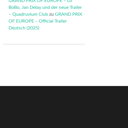
GRAND PRIX OF EUROPE – DJ
BoBo, Jan Delay und der neue Trailer
– Quadruvium Club
zu
GRAND PRIX
OF EUROPE – Official Trailer
Deutsch (2025)