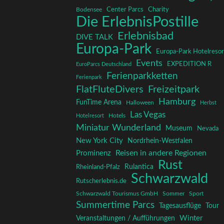
Charity
Center Parcs
Bodensee
Die ErlebnisPostille
Erlebnisbad
DIVE TALK
Europa-Park
Europa-Park Hotelresor
Events
EXPEDITION R
EuroParcs Deutschland
Ferienparkketten
Ferienpark
FlatFluteDivers
Freizeitpark
Hamburg
FunTime Arena
Halloween
Herbst
Las Vegas
Hotelresort
Hotels
Miniatur Wunderland
Museum
Nevada
New York City
Nordrhein-Westfalen
Reisen in andere Regionen
Prominenz
Rust
Rulantica
Rheinland-Pfalz
Schwarzwald
Rutscherlebnis.de
Schwarzwald Tourismus GmbH
Sommer
Sport
Summertime Parcs
Tagesausflüge
Tour
Winter
Veranstaltungen / Aufführungen