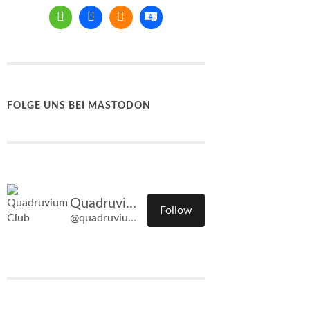
FOLGE UNS BEI MASTODON
Quadruvium Club
Follow
@quadruvium.club@quadruvium.club