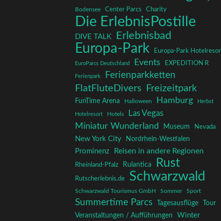
Charity
Center Parcs
Bodensee
Die ErlebnisPostille
Erlebnisbad
DIVE TALK
Europa-Park
Europa-Park Hotelresor
Events
EXPEDITION R
EuroParcs Deutschland
Ferienparkketten
Ferienpark
FlatFluteDivers
Freizeitpark
Hamburg
FunTime Arena
Halloween
Herbst
Las Vegas
Hotelresort
Hotels
Miniatur Wunderland
Museum
Nevada
New York City
Nordrhein-Westfalen
Reisen in andere Regionen
Prominenz
Rust
Rulantica
Rheinland-Pfalz
Schwarzwald
Rutscherlebnis.de
Schwarzwald Tourismus GmbH
Sommer
Sport
Summertime Parcs
Tagesausflüge
Tour
Winter
Veranstaltungen / Aufführungen