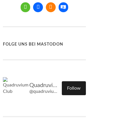
FOLGE UNS BEI MASTODON
Quadruvium Club
Follow
@quadruvium.club@quadruvium.club