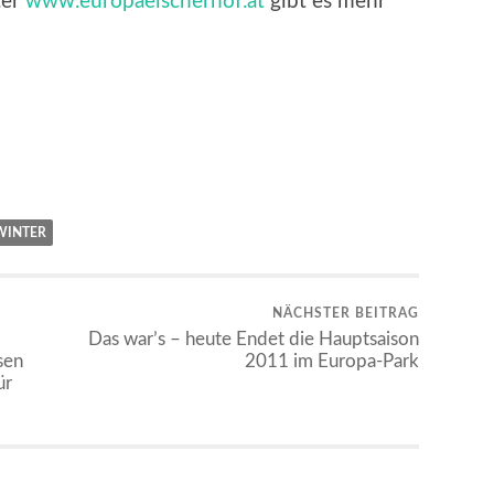
ter
www.europaeischerhof.at
gibt es mehr
WINTER
NÄCHSTER BEITRAG
Das war’s – heute Endet die Hauptsaison
sen
2011 im Europa-Park
ür