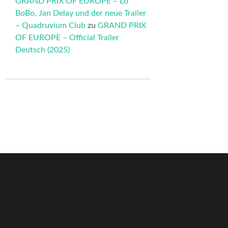
GRAND PRIX OF EUROPE – DJ
BoBo, Jan Delay und der neue Trailer
– Quadruvium Club
zu
GRAND PRIX
OF EUROPE – Official Trailer
Deutsch (2025)