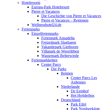
Hotelresorts
Europa-Park Hotelresort
Pierre et Vacances
Die Geschichte von Pierre et Vacances
Pierre et Vacances – Regionen
Wellnesshotel24.de
Ferienparks
Einzelferienparks
Ferienpark Aquadelta
Freizeitpark Slagharen
Vakantiepark Giethoorn
Villapark de Weerribben
Wasserpark Belterwiede
Ferienparkketten
Center Parcs
Die Parks
Belgien
Center Parcs Les
Ardennes
Niederlande
De Eemhof
Het Heijderbos
Deutschland
Park Eifel
Park Nordseeküste