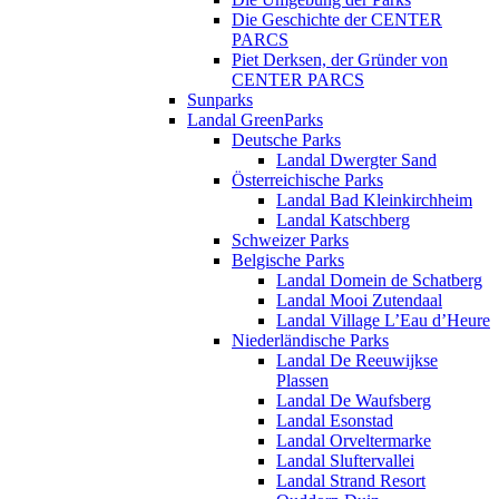
Die Geschichte der CENTER
PARCS
Piet Derksen, der Gründer von
CENTER PARCS
Sunparks
Landal GreenParks
Deutsche Parks
Landal Dwergter Sand
Österreichische Parks
Landal Bad Kleinkirchheim
Landal Katschberg
Schweizer Parks
Belgische Parks
Landal Domein de Schatberg
Landal Mooi Zutendaal
Landal Village L’Eau d’Heure
Niederländische Parks
Landal De Reeuwijkse
Plassen
Landal De Waufsberg
Landal Esonstad
Landal Orveltermarke
Landal Sluftervallei
Landal Strand Resort