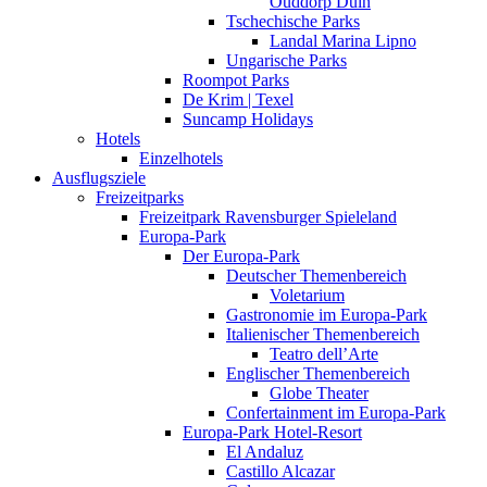
Ouddorp Duin
Tschechische Parks
Landal Marina Lipno
Ungarische Parks
Roompot Parks
De Krim | Texel
Suncamp Holidays
Hotels
Einzelhotels
Ausflugsziele
Freizeitparks
Freizeitpark Ravensburger Spieleland
Europa-Park
Der Europa-Park
Deutscher Themenbereich
Voletarium
Gastronomie im Europa-Park
Italienischer Themenbereich
Teatro dell’Arte
Englischer Themenbereich
Globe Theater
Confertainment im Europa-Park
Europa-Park Hotel-Resort
El Andaluz
Castillo Alcazar