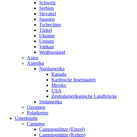
Schweiz
Serbien
Slovakei
Spanien
Tschechien
Türkei
Ukraine
Ungarn
Vatikan
Weißrussland
Asien
Amerika
Nordamerika
Kanada
Karibische Inselstaaten
Mexiko
USA
Zentralamerikanische Landbrücke
Südamerika
Ozeanien
Polarkreise
Unterkünfte
Camping
Campingplätze (Einzel)
Campingplätze (Ketten)