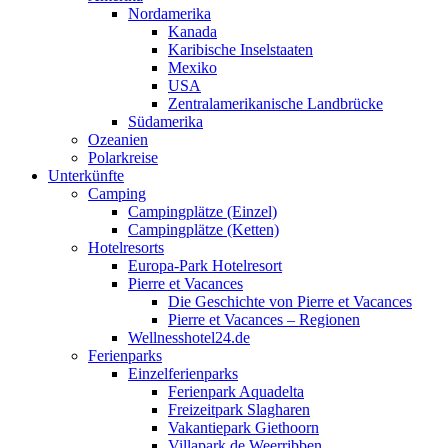
Nordamerika
Kanada
Karibische Inselstaaten
Mexiko
USA
Zentralamerikanische Landbrücke
Südamerika
Ozeanien
Polarkreise
Unterkünfte
Camping
Campingplätze (Einzel)
Campingplätze (Ketten)
Hotelresorts
Europa-Park Hotelresort
Pierre et Vacances
Die Geschichte von Pierre et Vacances
Pierre et Vacances – Regionen
Wellnesshotel24.de
Ferienparks
Einzelferienparks
Ferienpark Aquadelta
Freizeitpark Slagharen
Vakantiepark Giethoorn
Villapark de Weerribben