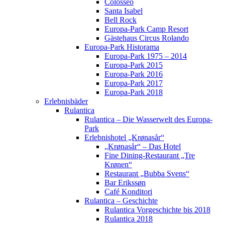
Colosseo
Santa Isabel
Bell Rock
Europa-Park Camp Resort
Gästehaus Circus Rolando
Europa-Park Historama
Europa-Park 1975 – 2014
Europa-Park 2015
Europa-Park 2016
Europa-Park 2017
Europa-Park 2018
Erlebnisbäder
Rulantica
Rulantica – Die Wasserwelt des Europa-
Park
Erlebnishotel „Krønasår“
„Krønasår“ – Das Hotel
Fine Dining-Restaurant „Tre
Krønen“
Restaurant „Bubba Svens“
Bar Erikssøn
Café Konditori
Rulantica – Geschichte
Rulantica Vorgeschichte bis 2018
Rulantica 2018