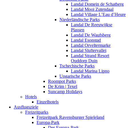
Landal Domein de Schatberg
Landal Mooi Zutendaal
Landal Village L’Eau d’Heure
Niederländische Parks
Landal De Reeuwijkse
Plassen
Landal De Waufsberg
Landal Esonstad
Landal Orveltermarke
Landal Sluftervallei
Landal Strand Resort
Ouddorp Duin
Tschechische Parks
Landal Marina Lipno
Ungarische Parks
Roompot Parks
De Krim | Texel
Suncamp Holidays
Hotels
Einzelhotels
Ausflugsziele
Freizeitparks
Freizeitpark Ravensburger Spieleland
Europa-Park
Der Europa-Park