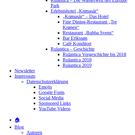
Rulantica – Die Wasserwelt des Europa-
Park
Erlebnishotel „Krønasår“
„Krønasår“ – Das Hotel
Fine Dining-Restaurant „Tre
Krønen“
Restaurant „Bubba Svens“
Bar Erikssøn
Café Konditori
Rulantica – Geschichte
Rulantica Vorgeschichte bis 2018
Rulantica 2018
Rulantica 2019
Newsletter
Impressum
Datenschutzerklärung
Emojis
Google Fonts
Social Media
Sponsored Links
YouTube Videos
🏠
Blog
Autoren