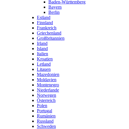
Baden-Württemberg
Bayern
Berlin
Estland
Finnland
Frankreich
Griechenland
Großbritannien
Irland
Island
Italien
Kroatien
Letland
Litauen
Mazedonien
Moldavien
Montenegro
Niederlande
Norwegen
Österreich
Polen
Portugal
Rumänien
Russland
Schweden