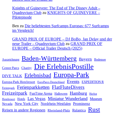
Knights of Guinevere: The End of The Disney Adult –
Quadruvium Club
zu
KNIGHTS OF GUINEVERE –
Pilotepisode
Ben
zu
Die beliebtesten Surfcamps Europas: 677 Surfcamps
im Vergleich!
GRAND PRIX OF EUROPE – DJ BoBo, Jan Delay und der
neue Trailer – Quadruvium Club
zu
GRAND PRIX OF
EUROPE – Official Trailer Deutsch (2025)
Baden-Württemberg
Bayern
Auszeichnung
Bodensee
Die ErlebnisPostille
Center Parcs
Charity
Europa-Park
Erlebnisbad
DIVE TALK
Events
Europa-Park Hotelresort
EXPEDITION R
EuroParcs Deutschland
FlatFluteDivers
Ferienparkketten
Ferienpark
Freizeitpark
Hamburg
FunTime Arena
Halloween
Herbst
Miniatur Wunderland
Las Vegas
Museum
Hotels
Hotelresort
Prominenz
New York City
Nordrhein-Westfalen
Nevada
Rust
Reisen in andere Regionen
Rulantica
Rheinland-Pfalz