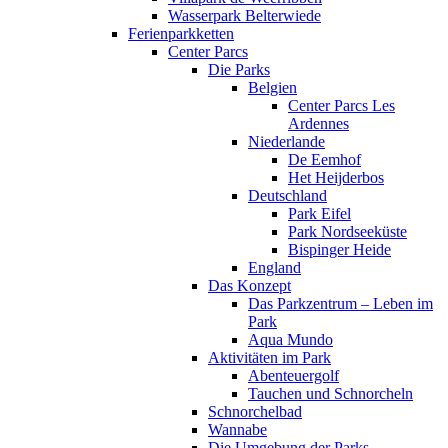
Wasserpark Belterwiede
Ferienparkketten
Center Parcs
Die Parks
Belgien
Center Parcs Les
Ardennes
Niederlande
De Eemhof
Het Heijderbos
Deutschland
Park Eifel
Park Nordseeküste
Bispinger Heide
England
Das Konzept
Das Parkzentrum – Leben im
Park
Aqua Mundo
Aktivitäten im Park
Abenteuergolf
Tauchen und Schnorcheln
Schnorchelbad
Wannabe
Die Umgebung der Parks