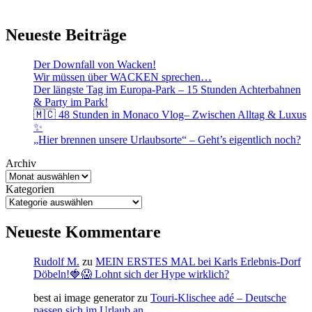
Neueste Beiträge
Der Downfall von Wacken!
Wir müssen über WACKEN sprechen…
Der längste Tag im Europa-Park – 15 Stunden Achterbahnen
& Party im Park!
🇲🇨 48 Stunden in Monaco Vlog– Zwischen Alltag & Luxus
✨
„Hier brennen unsere Urlaubsorte“ – Geht’s eigentlich noch?
Archiv
Kategorien
Neueste Kommentare
Rudolf M.
zu
MEIN ERSTES MAL bei Karls Erlebnis-Dorf
Döbeln!🍓😱 Lohnt sich der Hype wirklich?
best ai image generator
zu
Touri-Klischee adé – Deutsche
passen sich im Urlaub an