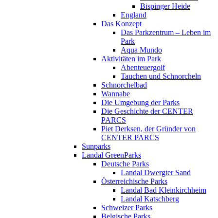
Bispinger Heide
England
Das Konzept
Das Parkzentrum – Leben im
Park
Aqua Mundo
Aktivitäten im Park
Abenteuergolf
Tauchen und Schnorcheln
Schnorchelbad
Wannabe
Die Umgebung der Parks
Die Geschichte der CENTER
PARCS
Piet Derksen, der Gründer von
CENTER PARCS
Sunparks
Landal GreenParks
Deutsche Parks
Landal Dwergter Sand
Österreichische Parks
Landal Bad Kleinkirchheim
Landal Katschberg
Schweizer Parks
Belgische Parks