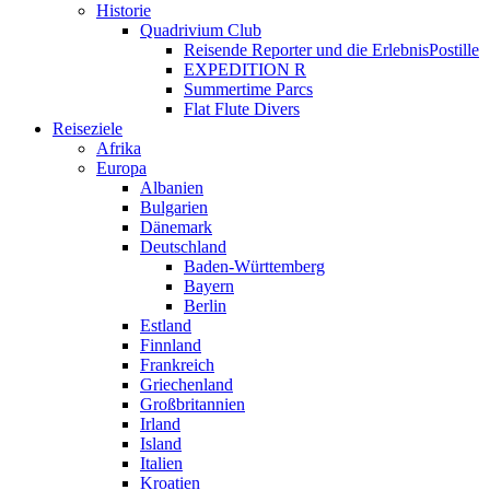
Historie
Quadrivium Club
Reisende Reporter und die ErlebnisPostille
EXPEDITION R
Summertime Parcs
Flat Flute Divers
Reiseziele
Afrika
Europa
Albanien
Bulgarien
Dänemark
Deutschland
Baden-Württemberg
Bayern
Berlin
Estland
Finnland
Frankreich
Griechenland
Großbritannien
Irland
Island
Italien
Kroatien