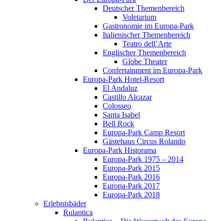
Deutscher Themenbereich
Voletarium
Gastronomie im Europa-Park
Italienischer Themenbereich
Teatro dell’Arte
Englischer Themenbereich
Globe Theater
Confertainment im Europa-Park
Europa-Park Hotel-Resort
El Andaluz
Castillo Alcazar
Colosseo
Santa Isabel
Bell Rock
Europa-Park Camp Resort
Gästehaus Circus Rolando
Europa-Park Historama
Europa-Park 1975 – 2014
Europa-Park 2015
Europa-Park 2016
Europa-Park 2017
Europa-Park 2018
Erlebnisbäder
Rulantica