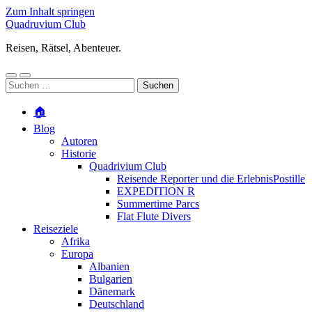
Zum Inhalt springen
Quadruvium Club
Reisen, Rätsel, Abenteuer.
Mobile-
Suchfeld
Suchen
Menü
ein-/ausblenden
nach:
ein-/ausblenden
🏠
Blog
Autoren
Historie
Quadrivium Club
Reisende Reporter und die ErlebnisPostille
EXPEDITION R
Summertime Parcs
Flat Flute Divers
Reiseziele
Afrika
Europa
Albanien
Bulgarien
Dänemark
Deutschland