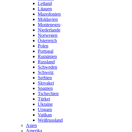
Letland
Litauen
Mazedonien
Moldavien
Montenegro
Niederlande
Norwegen
Österreich
Polen
Portugal
Rumänien
Russland
Schweden
Schweiz
Serbien
Slovakei
Spanien
Tschechien
Türkei
Ukraine
Ungarn
Vatikan
Weißrussland
Asien
Amerika