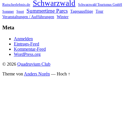
Schwarzwald
Rutscherlebnis.de
Schwarzwald Tourismus GmbH
Summertime Parcs
Tagesausflüge
Tour
Sommer
Sport
Winter
Veranstaltungen / Aufführungen
Meta
Anmelden
Eintrags-Feed
Kommentar-Feed
WordPress.org
© 2026
Quadruvium Club
Theme von
Anders Norén
—
Hoch ↑