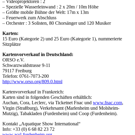
– Videoprojektoren : 2
– Spezielle Wasserleinwand : 2 x 20m / 10m Höhe
– Größte mobile Bühne der Welt: 17m x 13m
– Feuerwerk zum Abschluss
– Orchester : 3 Solisten, 80 Chorsänger und 120 Musiker
Karten:
15 Euro (Kategorie 2) und 25 Euro (Kategorie 1), nummerierte
Sitzplätze
Kartenvorverkauf in Deutschland:
ORSO e.V.
Schwarzwaldstrasse 9-11
79117 Freiburg
Telefon: 0761-7073-200
http://www.orso.org/809.0.html
Kartenvorverkauf in Frankreich:
Karten sind in folgenden Geschäften erhältlich:
Auchan, Cora, Leclerc, via Ticketnet Fnac und
www.fnac.com
,
Virgin (Straßburg), Verkehrsamt (Marlenheim und Molsheim-
Mutzig), Tabakladen (Furdenheim) und Coop (Furdenheim).
Kontakt „Aquatique Show International“
Info: +33 (0) 6 68 82 23 72
www.acsl-furdenheim.org