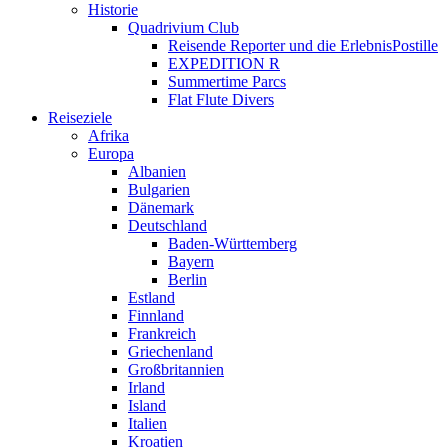
Historie
Quadrivium Club
Reisende Reporter und die ErlebnisPostille
EXPEDITION R
Summertime Parcs
Flat Flute Divers
Reiseziele
Afrika
Europa
Albanien
Bulgarien
Dänemark
Deutschland
Baden-Württemberg
Bayern
Berlin
Estland
Finnland
Frankreich
Griechenland
Großbritannien
Irland
Island
Italien
Kroatien