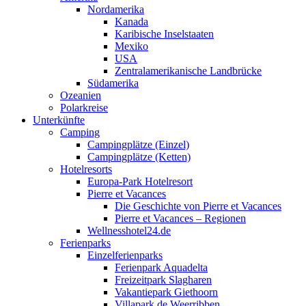
Nordamerika
Kanada
Karibische Inselstaaten
Mexiko
USA
Zentralamerikanische Landbrücke
Südamerika
Ozeanien
Polarkreise
Unterkünfte
Camping
Campingplätze (Einzel)
Campingplätze (Ketten)
Hotelresorts
Europa-Park Hotelresort
Pierre et Vacances
Die Geschichte von Pierre et Vacances
Pierre et Vacances – Regionen
Wellnesshotel24.de
Ferienparks
Einzelferienparks
Ferienpark Aquadelta
Freizeitpark Slagharen
Vakantiepark Giethoorn
Villapark de Weerribben