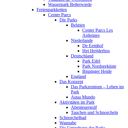
Wasserpark Belterwiede
Ferienparkketten
Center Parcs
Die Parks
Belgien
Center Parcs Les
Ardennes
Niederlande
De Eemhof
Het Heijderbos
Deutschland
Park Eifel
Park Nordseeküste
Bispinger Heide
England
Das Konzept
Das Parkzentrum – Leben im
Park
Aqua Mundo
Aktivitäten im Park
Abenteuergolf
Tauchen und Schnorcheln
Schnorchelbad
Wannabe
Die Umgebung der Parks