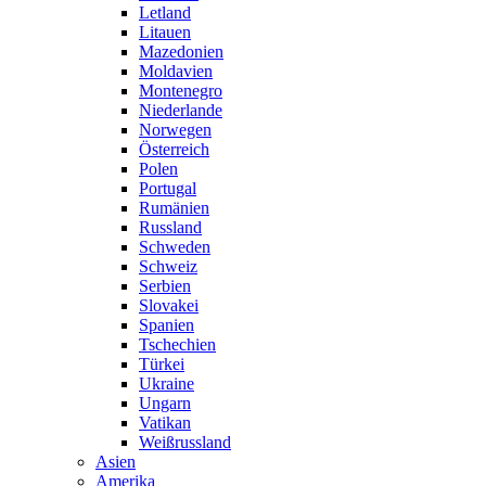
Letland
Litauen
Mazedonien
Moldavien
Montenegro
Niederlande
Norwegen
Österreich
Polen
Portugal
Rumänien
Russland
Schweden
Schweiz
Serbien
Slovakei
Spanien
Tschechien
Türkei
Ukraine
Ungarn
Vatikan
Weißrussland
Asien
Amerika