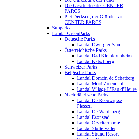
Die Geschichte der CENTER
PARCS
Piet Derksen, der Gründer von
CENTER PARCS
Sunparks
Landal GreenParks
Deutsche Parks
Landal Dwergter Sand
Österreichische Parks
Landal Bad Kleinkirchheim
Landal Katschberg
Schweizer Parks
Belgische Parks
Landal Domein de Schatberg
Landal Mooi Zutendaal
Landal Village L’Eau d’Heure
Niederländische Parks
Landal De Reeuwijkse
Plassen
Landal De Waufsberg
Landal Esonstad
Landal Orveltermarke
Landal Sluftervallei
Landal Strand Resort