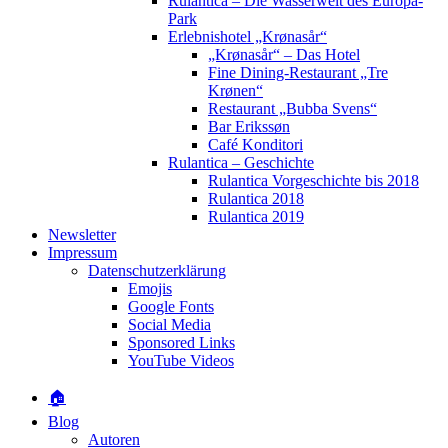
Rulantica – Die Wasserwelt des Europa-
Park
Erlebnishotel „Krønasår“
„Krønasår“ – Das Hotel
Fine Dining-Restaurant „Tre
Krønen“
Restaurant „Bubba Svens“
Bar Erikssøn
Café Konditori
Rulantica – Geschichte
Rulantica Vorgeschichte bis 2018
Rulantica 2018
Rulantica 2019
Newsletter
Impressum
Datenschutzerklärung
Emojis
Google Fonts
Social Media
Sponsored Links
YouTube Videos
🏠
Blog
Autoren