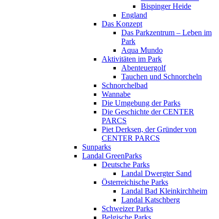
Bispinger Heide
England
Das Konzept
Das Parkzentrum – Leben im
Park
Aqua Mundo
Aktivitäten im Park
Abenteuergolf
Tauchen und Schnorcheln
Schnorchelbad
Wannabe
Die Umgebung der Parks
Die Geschichte der CENTER
PARCS
Piet Derksen, der Gründer von
CENTER PARCS
Sunparks
Landal GreenParks
Deutsche Parks
Landal Dwergter Sand
Österreichische Parks
Landal Bad Kleinkirchheim
Landal Katschberg
Schweizer Parks
Belgische Parks