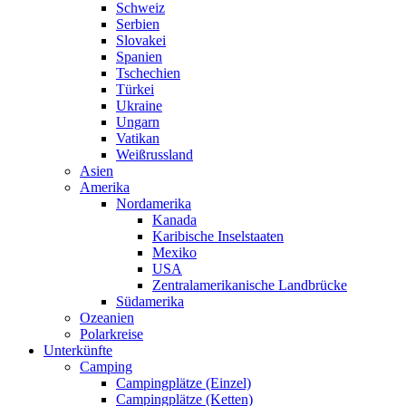
Schweiz
Serbien
Slovakei
Spanien
Tschechien
Türkei
Ukraine
Ungarn
Vatikan
Weißrussland
Asien
Amerika
Nordamerika
Kanada
Karibische Inselstaaten
Mexiko
USA
Zentralamerikanische Landbrücke
Südamerika
Ozeanien
Polarkreise
Unterkünfte
Camping
Campingplätze (Einzel)
Campingplätze (Ketten)