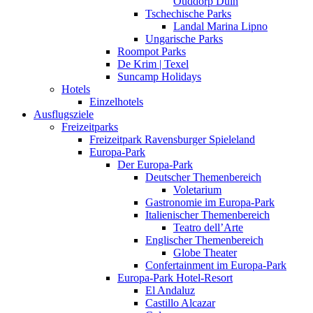
Ouddorp Duin
Tschechische Parks
Landal Marina Lipno
Ungarische Parks
Roompot Parks
De Krim | Texel
Suncamp Holidays
Hotels
Einzelhotels
Ausflugsziele
Freizeitparks
Freizeitpark Ravensburger Spieleland
Europa-Park
Der Europa-Park
Deutscher Themenbereich
Voletarium
Gastronomie im Europa-Park
Italienischer Themenbereich
Teatro dell’Arte
Englischer Themenbereich
Globe Theater
Confertainment im Europa-Park
Europa-Park Hotel-Resort
El Andaluz
Castillo Alcazar