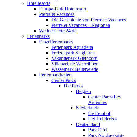
Hotelresorts
Europa-Park Hotelresort
Pierre et Vacances
Die Geschichte von Pierre et Vacances
Pierre et Vacances – Regionen
Wellnesshotel24.de
Ferienparks
Einzelferienparks
Ferienpark Aquadelta
Freizeitpark Slagharen
Vakantiepark Giethoorn
Villapark de Weerribben
Wasserpark Belterwiede
Ferienparkketten
Center Parcs
Die Parks
Belgien
Center Parcs Les
Ardennes
Niederlande
De Eemhof
Het Heijderbos
Deutschland
Park Eifel
Park Nordseeküste