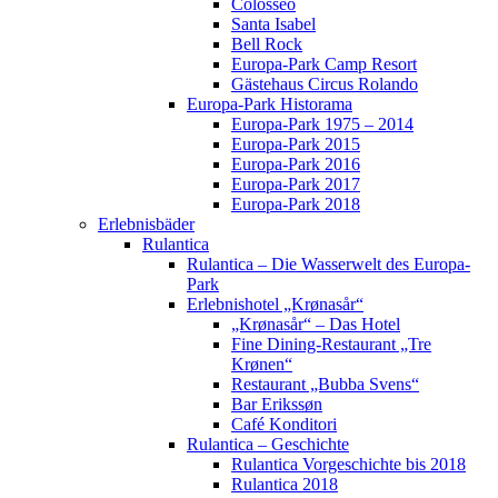
Colosseo
Santa Isabel
Bell Rock
Europa-Park Camp Resort
Gästehaus Circus Rolando
Europa-Park Historama
Europa-Park 1975 – 2014
Europa-Park 2015
Europa-Park 2016
Europa-Park 2017
Europa-Park 2018
Erlebnisbäder
Rulantica
Rulantica – Die Wasserwelt des Europa-
Park
Erlebnishotel „Krønasår“
„Krønasår“ – Das Hotel
Fine Dining-Restaurant „Tre
Krønen“
Restaurant „Bubba Svens“
Bar Erikssøn
Café Konditori
Rulantica – Geschichte
Rulantica Vorgeschichte bis 2018
Rulantica 2018