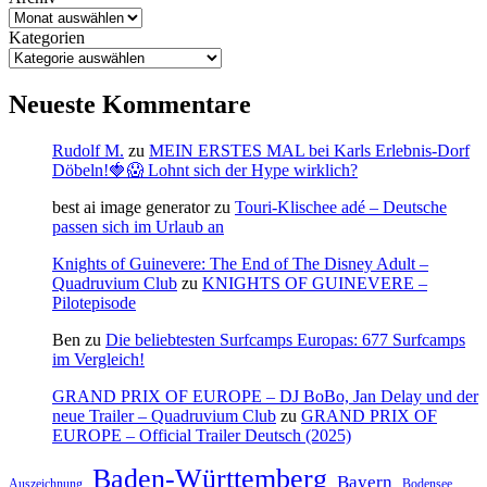
Kategorien
Neueste Kommentare
Rudolf M.
zu
MEIN ERSTES MAL bei Karls Erlebnis-Dorf
Döbeln!🍓😱 Lohnt sich der Hype wirklich?
best ai image generator
zu
Touri-Klischee adé – Deutsche
passen sich im Urlaub an
Knights of Guinevere: The End of The Disney Adult –
Quadruvium Club
zu
KNIGHTS OF GUINEVERE –
Pilotepisode
Ben
zu
Die beliebtesten Surfcamps Europas: 677 Surfcamps
im Vergleich!
GRAND PRIX OF EUROPE – DJ BoBo, Jan Delay und der
neue Trailer – Quadruvium Club
zu
GRAND PRIX OF
EUROPE – Official Trailer Deutsch (2025)
Baden-Württemberg
Bayern
Auszeichnung
Bodensee