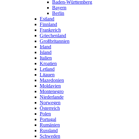
Baden-Württemberg
Bayern
Berlin
Estland
Finnland
Frankreich
Griechenland
Großbritannien
Irland
Island
Italien
Kroatien
Letland
Litauen
Mazedonien
Moldavien
Montenegro
Niederlande
Norwegen
Österreich
Polen
Portugal
Rumänien
Russland
Schweden