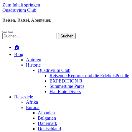
Zum Inhalt springen
Quadruvium Club
Reisen, Rätsel, Abenteuer.
Mobile-
Suchfeld
Suchen
Menü
ein-/ausblenden
nach:
ein-/ausblenden
🏠
Blog
Autoren
Historie
Quadrivium Club
Reisende Reporter und die ErlebnisPostille
EXPEDITION R
Summertime Parcs
Flat Flute Divers
Reiseziele
Afrika
Europa
Albanien
Bulgarien
Dänemark
Deutschland