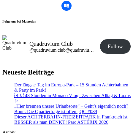
Folge uns bei Mastodon
Quadruvium Club
Follow
@quadruvium.club@quadruvium.club
Neueste Beiträge
Der längste Tag im Europa-Park – 15 Stunden Achterbahnen
& Party im Park!
🇲🇨 48 Stunden in Monaco Vlog– Zwischen Alltag & Luxus
✨
„Hier brennen unsere Urlaubsorte“ – Geht’s eigentlich noch?
Bonn: Die Quartierfrage ist offen | QC #089
Dieser ACHTERBAHN-FREIZEITPARK in Frankreich ist
BESSER als man DENKT! Parc ASTÉRIX 2026
Archiv