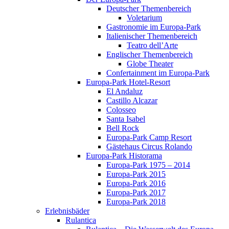
Deutscher Themenbereich
Voletarium
Gastronomie im Europa-Park
Italienischer Themenbereich
Teatro dell’Arte
Englischer Themenbereich
Globe Theater
Confertainment im Europa-Park
Europa-Park Hotel-Resort
El Andaluz
Castillo Alcazar
Colosseo
Santa Isabel
Bell Rock
Europa-Park Camp Resort
Gästehaus Circus Rolando
Europa-Park Historama
Europa-Park 1975 – 2014
Europa-Park 2015
Europa-Park 2016
Europa-Park 2017
Europa-Park 2018
Erlebnisbäder
Rulantica