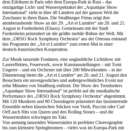
dem Eifelturm in Paris oder dem Europa-Park in Rust – das
einzigartige Licht- und Wasserspektakel der „Aquatique Show
International“ zieht in über 40 Ländern auf der ganzen Welt die
Zuschauer in ihren Bann. Die Straßburger Firma zeigt ihre
atemberaubende Show an der 29. „Art et Lumière“ am 20. und 21.
August in Furdenheim (Elsass). Gemeinsam mit der Stadt
Furdenheim präsentiert sie die größte mobile Bühne der Welt. Mit
dem „ORSO Rock Symphony Orchestra“ aus der Ortenau entstand
das Programm der „Art et Lumière“ zum ersten Mal in einer
deutsch-französischen Kooperation.
Zur Musik tanzende Fontänen, eine unglaubliche Lichtshow mit
Lasereffekten, Feuerwerk, sowie Kunstausstellungen – mit Tomi
Ungerer – und ein Orchester mit über 200 Mitwirkenden – in der
Dämmerung bietet die „Art et Lumière“ am 20. und 21. August den
Besuchern ein unvergessliches und außergewöhnliches Event nur
zehn Minuten von Straßburg entfernt. Die Show des Trendsetters
„Aquatique Show International“ ist perfekt auf die musikalische
Performance des „ORSO Rock Symphony Orchestra“ abgestimmt.
Mit 120 Musikern und 80 Chorsängern präsentiert das faszinierende
Ensemble neben klassischen Stücken von Verdi, Puccini oder Carl
Orff auch Hits von Queen und den Rolling Stones – und die
Wasserstrahlen schwingen im Takt.
Von anmutig tanzenden Wassersäulen in perfekter Choreographie
bis zum kleinsten Springbrunnen – vieles was im Europa-Park mit