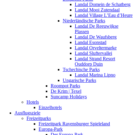
Landal Domein de Schatberg
Landal Mooi Zutendaal
Landal Village L’Eau d’Heure
Niederländische Parks
Landal De Reeuwijkse
Plassen
Landal De Waufsberg
Landal Esonstad
Landal Orveltermarke
Landal Sluftervallei
Landal Strand Resort
Ouddorp Duin
Tschechische Parks
Landal Marina Lipno
Ungarische Parks
Roompot Parks
De Krim | Texel
Suncamp Holidays
Hotels
Einzelhotels
Ausflugsziele
Freizeitparks
Freizeitpark Ravensburger Spieleland
Europa-Park
Der Europa-Park