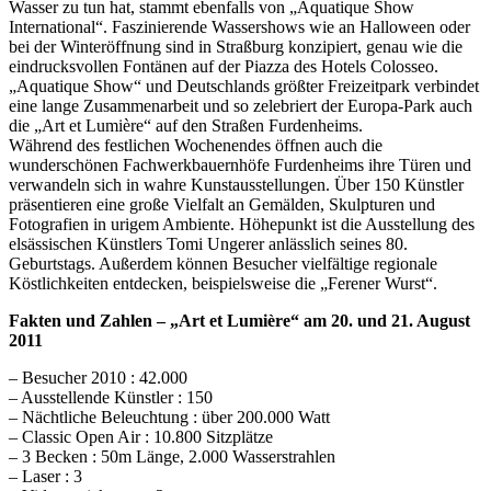
Wasser zu tun hat, stammt ebenfalls von „Aquatique Show
International“. Faszinierende Wassershows wie an Halloween oder
bei der Winteröffnung sind in Straßburg konzipiert, genau wie die
eindrucksvollen Fontänen auf der Piazza des Hotels Colosseo.
„Aquatique Show“ und Deutschlands größter Freizeitpark verbindet
eine lange Zusammenarbeit und so zelebriert der Europa-Park auch
die „Art et Lumière“ auf den Straßen Furdenheims.
Während des festlichen Wochenendes öffnen auch die
wunderschönen Fachwerkbauernhöfe Furdenheims ihre Türen und
verwandeln sich in wahre Kunstausstellungen. Über 150 Künstler
präsentieren eine große Vielfalt an Gemälden, Skulpturen und
Fotografien in urigem Ambiente. Höhepunkt ist die Ausstellung des
elsässischen Künstlers Tomi Ungerer anlässlich seines 80.
Geburtstags. Außerdem können Besucher vielfältige regionale
Köstlichkeiten entdecken, beispielsweise die „Ferener Wurst“.
Fakten und Zahlen – „Art et Lumière“ am 20. und 21. August
2011
– Besucher 2010 : 42.000
– Ausstellende Künstler : 150
– Nächtliche Beleuchtung : über 200.000 Watt
– Classic Open Air : 10.800 Sitzplätze
– 3 Becken : 50m Länge, 2.000 Wasserstrahlen
– Laser : 3