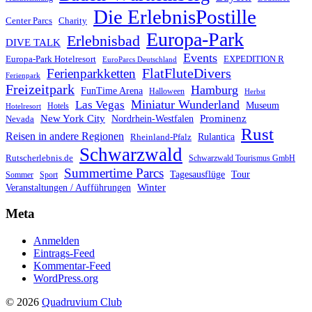
Die ErlebnisPostille
Center Parcs
Charity
Europa-Park
Erlebnisbad
DIVE TALK
Events
Europa-Park Hotelresort
EXPEDITION R
EuroParcs Deutschland
FlatFluteDivers
Ferienparkketten
Ferienpark
Freizeitpark
Hamburg
FunTime Arena
Halloween
Herbst
Miniatur Wunderland
Las Vegas
Museum
Hotels
Hotelresort
Prominenz
New York City
Nordrhein-Westfalen
Nevada
Rust
Reisen in andere Regionen
Rulantica
Rheinland-Pfalz
Schwarzwald
Rutscherlebnis.de
Schwarzwald Tourismus GmbH
Summertime Parcs
Tagesausflüge
Tour
Sommer
Sport
Winter
Veranstaltungen / Aufführungen
Meta
Anmelden
Eintrags-Feed
Kommentar-Feed
WordPress.org
© 2026
Quadruvium Club