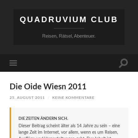
QUADRUVIUM CLUB
Reisen, Rätsel, Abenteuer.
Suchfe
Mobile-
ein-/a
Menü
ein-/ausblenden
Die Oide Wiesn 2011
25. AUGUST 2011
/
KEINE KOMMENTARE
DIE ZEITEN ÄNDERN SICH.
Dieser Beitrag scheint älter als 14 Jahre zu sein – eine
lange Zeit im Internet, vor allem, wenn es um Reisen,