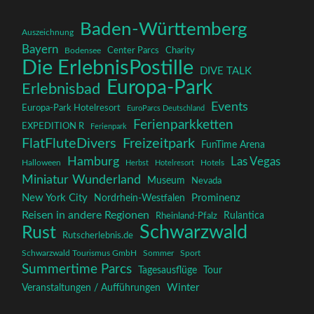
Baden-Württemberg
Auszeichnung
Bayern
Charity
Center Parcs
Bodensee
Die ErlebnisPostille
DIVE TALK
Europa-Park
Erlebnisbad
Events
Europa-Park Hotelresort
EuroParcs Deutschland
Ferienparkketten
EXPEDITION R
Ferienpark
FlatFluteDivers
Freizeitpark
FunTime Arena
Hamburg
Las Vegas
Halloween
Herbst
Hotelresort
Hotels
Miniatur Wunderland
Museum
Nevada
New York City
Prominenz
Nordrhein-Westfalen
Reisen in andere Regionen
Rulantica
Rheinland-Pfalz
Schwarzwald
Rust
Rutscherlebnis.de
Schwarzwald Tourismus GmbH
Sommer
Sport
Summertime Parcs
Tagesausflüge
Tour
Winter
Veranstaltungen / Aufführungen