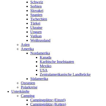
Schweiz
Serbien
Slovakei
Spanien
Tschechien
Türkei
Ukraine
Ungarn
Vatikan
Weißrussland
Asien
Amerika
Nordamerika
Kanada
Karibische Inselstaaten
Mexiko
USA
Zentralamerikanische Landbrücke
Südamerika
Ozeanien
Polarkreise
Unterkünfte
Camping
Campingplätze (Einzel)
Campingplätze (Ketten)