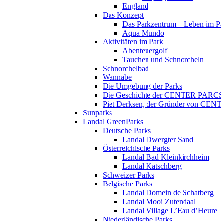
England
Das Konzept
Das Parkzentrum – Leben im P
Aqua Mundo
Aktivitäten im Park
Abenteuergolf
Tauchen und Schnorcheln
Schnorchelbad
Wannabe
Die Umgebung der Parks
Die Geschichte der CENTER PARC
Piet Derksen, der Gründer von C
Sunparks
Landal GreenParks
Deutsche Parks
Landal Dwergter Sand
Österreichische Parks
Landal Bad Kleinkirchheim
Landal Katschberg
Schweizer Parks
Belgische Parks
Landal Domein de Schatberg
Landal Mooi Zutendaal
Landal Village L’Eau d’Heure
Niederländische Parks