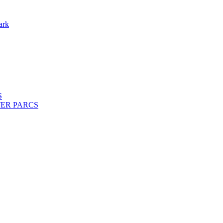
ark
S
ENTER PARCS