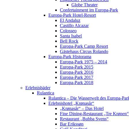
Globe Theater
Confertainment im Europa-Park
Europa-Park Hotel-Resort
El Andaluz
Castillo Alcazar
Colosseo
Santa Isabel
Bell Rock
Europa-Park Camp Resort
Gästehaus Circus Rolando
Europa-Park Historama
Europa-Park 1975 – 2014
Europa-Park 2015
Europa-Park 2016
Europa-Park 2017
Europa-Park 2018
Erlebnisbäder
Rulantica
Rulantica – Die Wasserwelt des Europa-Par
Erlebnishotel „Krønasår“
„Krønasår“ – Das Hotel
Fine Dining-Restaurant „Tre Krønen“
Restaurant „Bubba Svens“
Bar Erikssøn