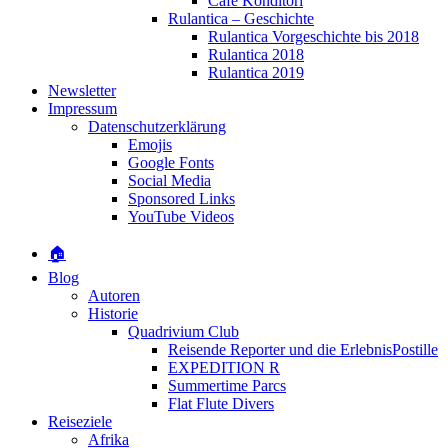
Café Konditori
Rulantica – Geschichte
Rulantica Vorgeschichte bis 2018
Rulantica 2018
Rulantica 2019
Newsletter
Impressum
Datenschutzerklärung
Emojis
Google Fonts
Social Media
Sponsored Links
YouTube Videos
🏠
Blog
Autoren
Historie
Quadrivium Club
Reisende Reporter und die ErlebnisPostille
EXPEDITION R
Summertime Parcs
Flat Flute Divers
Reiseziele
Afrika