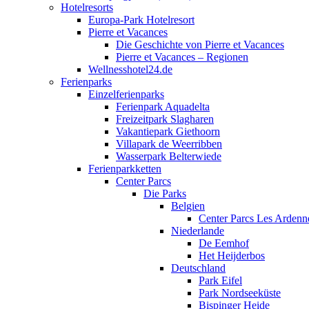
Hotelresorts
Europa-Park Hotelresort
Pierre et Vacances
Die Geschichte von Pierre et Vacances
Pierre et Vacances – Regionen
Wellnesshotel24.de
Ferienparks
Einzelferienparks
Ferienpark Aquadelta
Freizeitpark Slagharen
Vakantiepark Giethoorn
Villapark de Weerribben
Wasserpark Belterwiede
Ferienparkketten
Center Parcs
Die Parks
Belgien
Center Parcs Les Ardenn
Niederlande
De Eemhof
Het Heijderbos
Deutschland
Park Eifel
Park Nordseeküste
Bispinger Heide