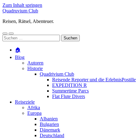
Zum Inhalt springen
Quadruvium Club
Reisen, Rätsel, Abenteuer.
Mobile-
Suchfeld
Suchen
Menü
ein-/ausblenden
nach:
ein-/ausblenden
🏠
Blog
Autoren
Historie
Quadrivium Club
Reisende Reporter und die ErlebnisPostille
EXPEDITION R
Summertime Parcs
Flat Flute Divers
Reiseziele
Afrika
Europa
Albanien
Bulgarien
Dänemark
Deutschland