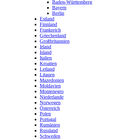
Baden-Württemberg
Bayern
Berlin
Estland
Finnland
Frankreich
Griechenland
Großbritannien
Irland
Island
Italien
Kroatien
Letland
Litauen
Mazedonien
Moldavien
Montenegro
Niederlande
Norwegen
Österreich
Polen
Portugal
Rumänien
Russland
Schweden