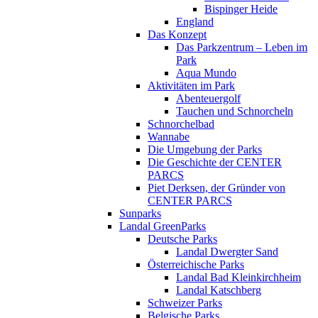
Bispinger Heide
England
Das Konzept
Das Parkzentrum – Leben im
Park
Aqua Mundo
Aktivitäten im Park
Abenteuergolf
Tauchen und Schnorcheln
Schnorchelbad
Wannabe
Die Umgebung der Parks
Die Geschichte der CENTER
PARCS
Piet Derksen, der Gründer von
CENTER PARCS
Sunparks
Landal GreenParks
Deutsche Parks
Landal Dwergter Sand
Österreichische Parks
Landal Bad Kleinkirchheim
Landal Katschberg
Schweizer Parks
Belgische Parks