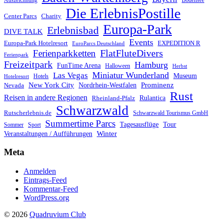
Auszeichnung
Bodensee
Die ErlebnisPostille
Center Parcs
Charity
Europa-Park
Erlebnisbad
DIVE TALK
Events
Europa-Park Hotelresort
EXPEDITION R
EuroParcs Deutschland
FlatFluteDivers
Ferienparkketten
Ferienpark
Freizeitpark
Hamburg
FunTime Arena
Halloween
Herbst
Miniatur Wunderland
Las Vegas
Museum
Hotels
Hotelresort
Prominenz
New York City
Nordrhein-Westfalen
Nevada
Rust
Reisen in andere Regionen
Rulantica
Rheinland-Pfalz
Schwarzwald
Rutscherlebnis.de
Schwarzwald Tourismus GmbH
Summertime Parcs
Tagesausflüge
Tour
Sommer
Sport
Winter
Veranstaltungen / Aufführungen
Meta
Anmelden
Eintrags-Feed
Kommentar-Feed
WordPress.org
© 2026
Quadruvium Club