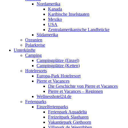
Nordamerika
Kanada
Karibische Inselstaaten
Mexiko
USA
Zentralamerikanische Landbrücke
Südamerika
Ozeanien
Polarkreise
Unterkünfte
Camping
Campingplätze (Einzel)
Campingplätze (Ketten)
Hotelresorts
Europa-Park Hotelresort
Pierre et Vacances
Die Geschichte von Pierre et Vacances
Pierre et Vacances – Regionen
Wellnesshotel24.de
Ferienparks
Einzelferienparks
Ferienpark Aquadelta
Freizeitpark Slagharen
Vakantiepark Giethoorn
Villapark de Weerribben