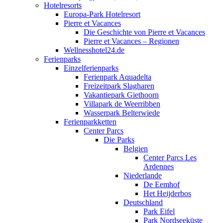
Hotelresorts
Europa-Park Hotelresort
Pierre et Vacances
Die Geschichte von Pierre et Vacances
Pierre et Vacances – Regionen
Wellnesshotel24.de
Ferienparks
Einzelferienparks
Ferienpark Aquadelta
Freizeitpark Slagharen
Vakantiepark Giethoorn
Villapark de Weerribben
Wasserpark Belterwiede
Ferienparkketten
Center Parcs
Die Parks
Belgien
Center Parcs Les
Ardennes
Niederlande
De Eemhof
Het Heijderbos
Deutschland
Park Eifel
Park Nordseeküste