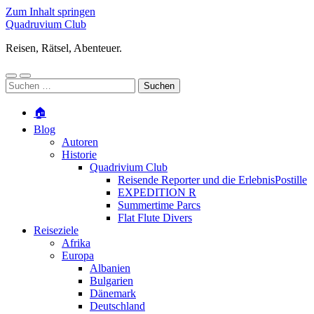
Zum Inhalt springen
Quadruvium Club
Reisen, Rätsel, Abenteuer.
Mobile-
Suchfeld
Suchen
Menü
ein-/ausblenden
nach:
ein-/ausblenden
🏠
Blog
Autoren
Historie
Quadrivium Club
Reisende Reporter und die ErlebnisPostille
EXPEDITION R
Summertime Parcs
Flat Flute Divers
Reiseziele
Afrika
Europa
Albanien
Bulgarien
Dänemark
Deutschland