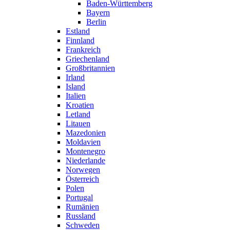
Baden-Württemberg
Bayern
Berlin
Estland
Finnland
Frankreich
Griechenland
Großbritannien
Irland
Island
Italien
Kroatien
Letland
Litauen
Mazedonien
Moldavien
Montenegro
Niederlande
Norwegen
Österreich
Polen
Portugal
Rumänien
Russland
Schweden