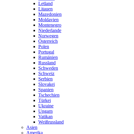
Letland
Litauen
Mazedonien
Moldavien
Montenegro
Niederlande
Norwegen
Österreich
Polen
Portugal
Rumänien
Russland
Schweden
Schweiz
Serbien
Slovakei
Spanien
Tschechien
Türkei
Ukraine
Ungarn
Vatikan
Weißrussland
Asien
Amerika