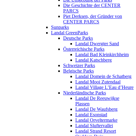
Die Geschichte der CENTER
PARCS
Piet Derksen, der Gründer von
CENTER PARCS
Sunparks
Landal GreenParks
Deutsche Parks
Landal Dwergter Sand
Österreichische Parks
Landal Bad Kleinkirchheim
Landal Katschberg
Schweizer Parks
Belgische Parks
Landal Domein de Schatberg
Landal Mooi Zutendaal
Landal Village L’Eau d’Heure
Niederländische Parks
Landal De Reeuwijkse
Plassen
Landal De Waufsberg
Landal Esonstad
Landal Orveltermarke
Landal Sluftervallei
Landal Strand Resort