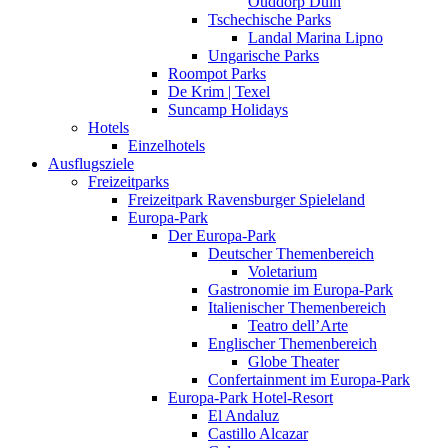
Ouddorp Duin
Tschechische Parks
Landal Marina Lipno
Ungarische Parks
Roompot Parks
De Krim | Texel
Suncamp Holidays
Hotels
Einzelhotels
Ausflugsziele
Freizeitparks
Freizeitpark Ravensburger Spieleland
Europa-Park
Der Europa-Park
Deutscher Themenbereich
Voletarium
Gastronomie im Europa-Park
Italienischer Themenbereich
Teatro dell’Arte
Englischer Themenbereich
Globe Theater
Confertainment im Europa-Park
Europa-Park Hotel-Resort
El Andaluz
Castillo Alcazar