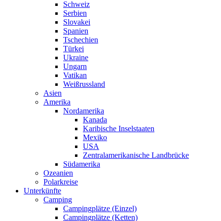
Schweiz
Serbien
Slovakei
Spanien
Tschechien
Türkei
Ukraine
Ungarn
Vatikan
Weißrussland
Asien
Amerika
Nordamerika
Kanada
Karibische Inselstaaten
Mexiko
USA
Zentralamerikanische Landbrücke
Südamerika
Ozeanien
Polarkreise
Unterkünfte
Camping
Campingplätze (Einzel)
Campingplätze (Ketten)