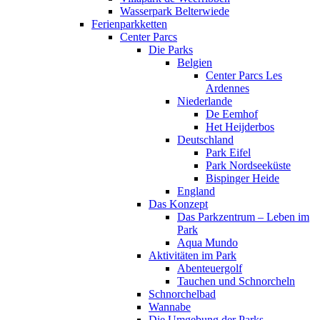
Wasserpark Belterwiede
Ferienparkketten
Center Parcs
Die Parks
Belgien
Center Parcs Les
Ardennes
Niederlande
De Eemhof
Het Heijderbos
Deutschland
Park Eifel
Park Nordseeküste
Bispinger Heide
England
Das Konzept
Das Parkzentrum – Leben im
Park
Aqua Mundo
Aktivitäten im Park
Abenteuergolf
Tauchen und Schnorcheln
Schnorchelbad
Wannabe
Die Umgebung der Parks