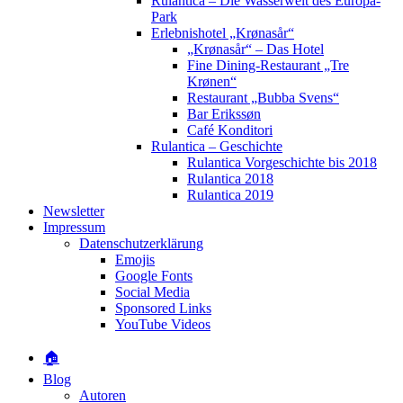
Rulantica – Die Wasserwelt des Europa-
Park
Erlebnishotel „Krønasår“
„Krønasår“ – Das Hotel
Fine Dining-Restaurant „Tre
Krønen“
Restaurant „Bubba Svens“
Bar Erikssøn
Café Konditori
Rulantica – Geschichte
Rulantica Vorgeschichte bis 2018
Rulantica 2018
Rulantica 2019
Newsletter
Impressum
Datenschutzerklärung
Emojis
Google Fonts
Social Media
Sponsored Links
YouTube Videos
🏠
Blog
Autoren