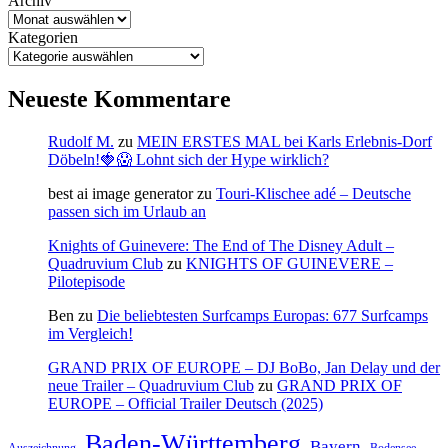
Archiv
Kategorien
Neueste Kommentare
Rudolf M.
zu
MEIN ERSTES MAL bei Karls Erlebnis-Dorf
Döbeln!🍓😱 Lohnt sich der Hype wirklich?
best ai image generator
zu
Touri-Klischee adé – Deutsche
passen sich im Urlaub an
Knights of Guinevere: The End of The Disney Adult –
Quadruvium Club
zu
KNIGHTS OF GUINEVERE –
Pilotepisode
Ben
zu
Die beliebtesten Surfcamps Europas: 677 Surfcamps
im Vergleich!
GRAND PRIX OF EUROPE – DJ BoBo, Jan Delay und der
neue Trailer – Quadruvium Club
zu
GRAND PRIX OF
EUROPE – Official Trailer Deutsch (2025)
Baden-Württemberg
Bayern