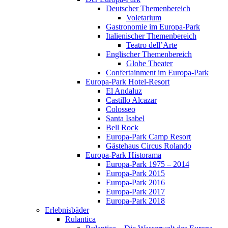
Deutscher Themenbereich
Voletarium
Gastronomie im Europa-Park
Italienischer Themenbereich
Teatro dell’Arte
Englischer Themenbereich
Globe Theater
Confertainment im Europa-Park
Europa-Park Hotel-Resort
El Andaluz
Castillo Alcazar
Colosseo
Santa Isabel
Bell Rock
Europa-Park Camp Resort
Gästehaus Circus Rolando
Europa-Park Historama
Europa-Park 1975 – 2014
Europa-Park 2015
Europa-Park 2016
Europa-Park 2017
Europa-Park 2018
Erlebnisbäder
Rulantica