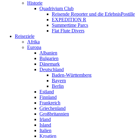
Historie
Quadrivium Club
Reisende Reporter und die ErlebnisPostille
EXPEDITION R
Summertime Parcs
Flat Flute Divers
Reiseziele
Afrika
Europa
Albanien
Bulgarien
Dänemark
Deutschland
Baden-Württemberg
Bayern
Berlin
Estland
Finnland
Frankreich
Griechenland
Großbritannien
Irland
Island
Italien
Kroatien