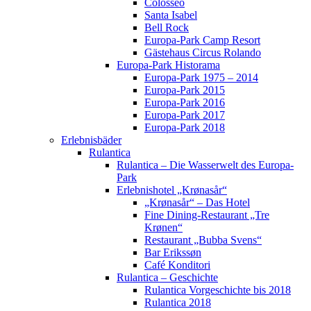
Colosseo
Santa Isabel
Bell Rock
Europa-Park Camp Resort
Gästehaus Circus Rolando
Europa-Park Historama
Europa-Park 1975 – 2014
Europa-Park 2015
Europa-Park 2016
Europa-Park 2017
Europa-Park 2018
Erlebnisbäder
Rulantica
Rulantica – Die Wasserwelt des Europa-
Park
Erlebnishotel „Krønasår“
„Krønasår“ – Das Hotel
Fine Dining-Restaurant „Tre
Krønen“
Restaurant „Bubba Svens“
Bar Erikssøn
Café Konditori
Rulantica – Geschichte
Rulantica Vorgeschichte bis 2018
Rulantica 2018