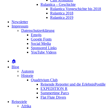
Café Konditori
Rulantica – Geschichte
Rulantica Vorgeschichte bis 2018
Rulantica 2018
Rulantica 2019
Newsletter
Impressum
Datenschutzerklärung
Emojis
Google Fonts
Social Media
Sponsored Links
YouTube Videos
🏠
Blog
Autoren
Historie
Quadrivium Club
Reisende Reporter und die ErlebnisPostille
EXPEDITION R
Summertime Parcs
Flat Flute Divers
Reiseziele
Afrika