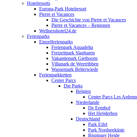
Hotelresorts
Europa-Park Hotelresort
Pierre et Vacances
Die Geschichte von Pierre et Vacances
Pierre et Vacances – Regionen
Wellnesshotel24.de
Ferienparks
Einzelferienparks
Ferienpark Aquadelta
Freizeitpark Slagharen
Vakantiepark Giethoorn
Villapark de Weerribben
Wasserpark Belterwiede
Ferienparkketten
Center Parcs
Die Parks
Belgien
Center Parcs Les Ardenn
Niederlande
De Eemhof
Het Heijderbos
Deutschland
Park Eifel
Park Nordseeküste
Bispinger Heide