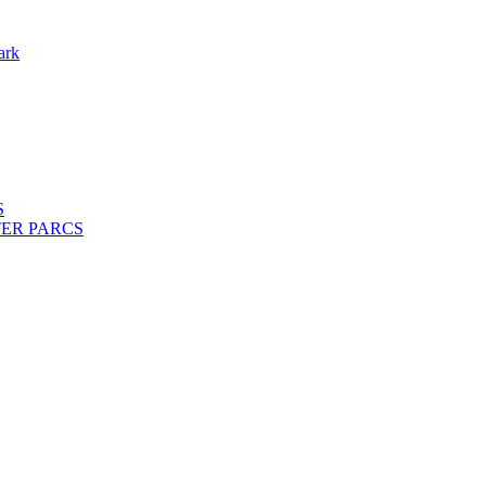
ark
S
ENTER PARCS