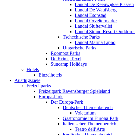
Landal De Reeuwijkse Plassen
Landal De Waufsberg
Landal Esonstad
Landal Orveltermarke
Landal Sluftervallei
Landal Strand Resort Ouddorp
Tschechische Parks
Landal Marina Lipno
Ungarische Parks
Roompot Parks
De Krim | Texel
Suncamp Holidays
Hotels
Einzelhotels
Ausflugsziele
Freizeitparks
Freizeitpark Ravensburger Spieleland
Europa-Park
Der Europa-Park
Deutscher Themenbereich
Voletarium
Gastronomie im Europa-Park
Italienischer Themenbereich
Teatro dell’Arte
Englischer Themenbereich