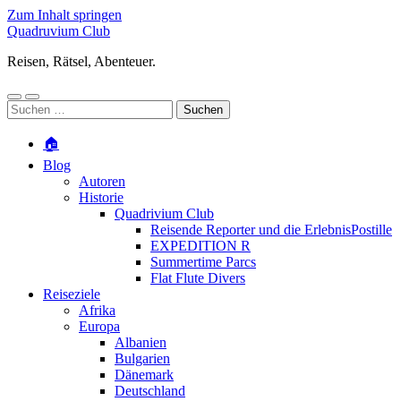
Zum Inhalt springen
Quadruvium Club
Reisen, Rätsel, Abenteuer.
Mobile-
Suchfeld
Suchen
Menü
ein-/ausblenden
nach:
ein-/ausblenden
🏠
Blog
Autoren
Historie
Quadrivium Club
Reisende Reporter und die ErlebnisPostille
EXPEDITION R
Summertime Parcs
Flat Flute Divers
Reiseziele
Afrika
Europa
Albanien
Bulgarien
Dänemark
Deutschland