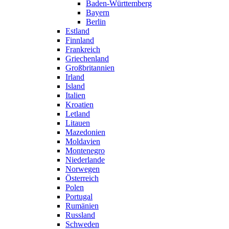
Baden-Württemberg
Bayern
Berlin
Estland
Finnland
Frankreich
Griechenland
Großbritannien
Irland
Island
Italien
Kroatien
Letland
Litauen
Mazedonien
Moldavien
Montenegro
Niederlande
Norwegen
Österreich
Polen
Portugal
Rumänien
Russland
Schweden