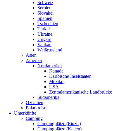
Schweiz
Serbien
Slovakei
Spanien
Tschechien
Türkei
Ukraine
Ungarn
Vatikan
Weißrussland
Asien
Amerika
Nordamerika
Kanada
Karibische Inselstaaten
Mexiko
USA
Zentralamerikanische Landbrücke
Südamerika
Ozeanien
Polarkreise
Unterkünfte
Camping
Campingplätze (Einzel)
Campingplätze (Ketten)