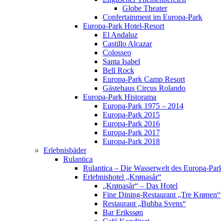
Globe Theater
Confertainment im Europa-Park
Europa-Park Hotel-Resort
El Andaluz
Castillo Alcazar
Colosseo
Santa Isabel
Bell Rock
Europa-Park Camp Resort
Gästehaus Circus Rolando
Europa-Park Historama
Europa-Park 1975 – 2014
Europa-Park 2015
Europa-Park 2016
Europa-Park 2017
Europa-Park 2018
Erlebnisbäder
Rulantica
Rulantica – Die Wasserwelt des Europa-Par
Erlebnishotel „Krønasår“
„Krønasår“ – Das Hotel
Fine Dining-Restaurant „Tre Krønen“
Restaurant „Bubba Svens“
Bar Erikssøn