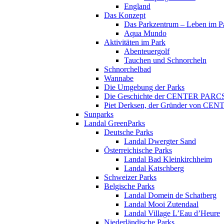
England
Das Konzept
Das Parkzentrum – Leben im P
Aqua Mundo
Aktivitäten im Park
Abenteuergolf
Tauchen und Schnorcheln
Schnorchelbad
Wannabe
Die Umgebung der Parks
Die Geschichte der CENTER PARC
Piet Derksen, der Gründer von C
Sunparks
Landal GreenParks
Deutsche Parks
Landal Dwergter Sand
Österreichische Parks
Landal Bad Kleinkirchheim
Landal Katschberg
Schweizer Parks
Belgische Parks
Landal Domein de Schatberg
Landal Mooi Zutendaal
Landal Village L’Eau d’Heure
Niederländische Parks