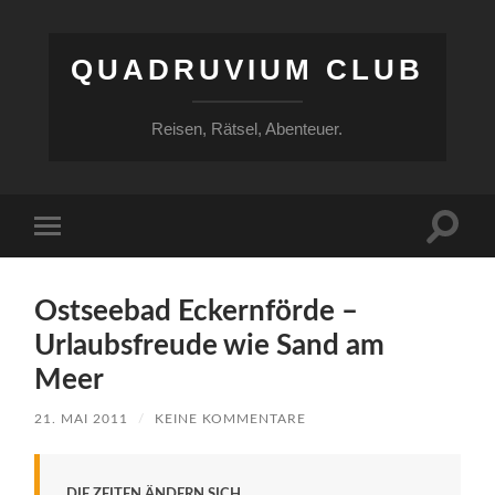
QUADRUVIUM CLUB
Reisen, Rätsel, Abenteuer.
Suchfe
Mobile-
ein-/a
Menü
ein-/ausblenden
Ostseebad Eckernförde –
Urlaubsfreude wie Sand am
Meer
21. MAI 2011
/
KEINE KOMMENTARE
DIE ZEITEN ÄNDERN SICH.