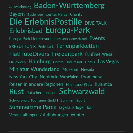
Baden-Württemberg
Auszeichnung
Bayern
Charity
Center Parcs
Bodensee
Die ErlebnisPostille
DIVE TALK
Europa-Park
Erlebnisbad
Events
Europa-Park Hotelresort
EuroParcs Deutschland
Ferienparkketten
EXPEDITION R
Ferienpark
FlatFluteDivers
Freizeitpark
FunTime Arena
Hamburg
Las Vegas
Halloween
Herbst
Hotelresort
Hotels
Miniatur Wunderland
Museum
Nevada
New York City
Prominenz
Nordrhein-Westfalen
Reisen in andere Regionen
Rulantica
Rheinland-Pfalz
Schwarzwald
Rust
Rutscherlebnis.de
Schwarzwald Tourismus GmbH
Sommer
Sport
Summertime Parcs
Tagesausflüge
Tour
Winter
Veranstaltungen / Aufführungen