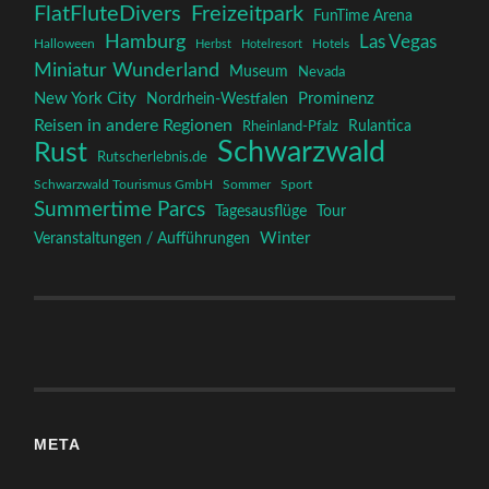
FlatFluteDivers
Freizeitpark
FunTime Arena
Hamburg
Las Vegas
Halloween
Herbst
Hotelresort
Hotels
Miniatur Wunderland
Museum
Nevada
New York City
Prominenz
Nordrhein-Westfalen
Reisen in andere Regionen
Rulantica
Rheinland-Pfalz
Schwarzwald
Rust
Rutscherlebnis.de
Schwarzwald Tourismus GmbH
Sommer
Sport
Summertime Parcs
Tagesausflüge
Tour
Winter
Veranstaltungen / Aufführungen
META