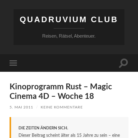
QUADRUVIUM CLUB
Reisen, Rätsel, Abenteuer.
Suchfe
Mobile-
ein-/a
Menü
ein-/ausblenden
Kinoprogramm Rust – Magic
Cinema 4D – Woche 18
5. MAI 2011
/
KEINE KOMMENTARE
DIE ZEITEN ÄNDERN SICH.
Dieser Beitrag scheint älter als 15 Jahre zu sein – eine