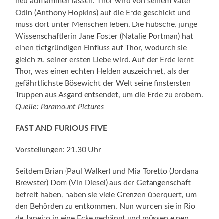
neu aufflammen lassen. Thor wird von seinem Vater
Odin (Anthony Hopkins) auf die Erde geschickt und
muss dort unter Menschen leben. Die hübsche, junge
Wissenschaftlerin Jane Foster (Natalie Portman) hat
einen tiefgründigen Einfluss auf Thor, wodurch sie
gleich zu seiner ersten Liebe wird. Auf der Erde lernt
Thor, was einen echten Helden auszeichnet, als der
gefährtlichste Bösewicht der Welt seine finstersten
Truppen aus Asgard entsendet, um die Erde zu erobern.
Quelle: Paramount Pictures
FAST AND FURIOUS FIVE
Vorstellungen: 21.30 Uhr
Seitdem Brian (Paul Walker) und Mia Toretto (Jordana
Brewster) Dom (Vin Diesel) aus der Gefangenschaft
befreit haben, haben sie viele Grenzen überquert, um
den Behörden zu entkommen. Nun wurden sie in Rio
de Janeiro in eine Ecke gedrängt und müssen einen