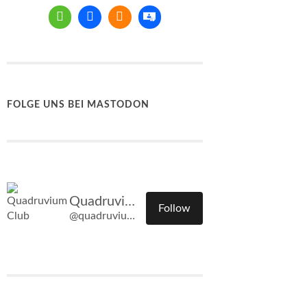
FOLGE UNS BEI MASTODON
Quadruvium Club
Follow
@quadruvium.club@quadruvium.club