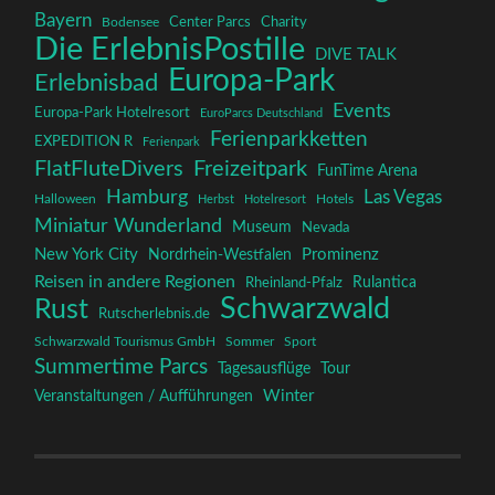
Bayern
Charity
Center Parcs
Bodensee
Die ErlebnisPostille
DIVE TALK
Europa-Park
Erlebnisbad
Events
Europa-Park Hotelresort
EuroParcs Deutschland
Ferienparkketten
EXPEDITION R
Ferienpark
FlatFluteDivers
Freizeitpark
FunTime Arena
Hamburg
Las Vegas
Halloween
Herbst
Hotelresort
Hotels
Miniatur Wunderland
Museum
Nevada
New York City
Prominenz
Nordrhein-Westfalen
Reisen in andere Regionen
Rulantica
Rheinland-Pfalz
Schwarzwald
Rust
Rutscherlebnis.de
Schwarzwald Tourismus GmbH
Sommer
Sport
Summertime Parcs
Tagesausflüge
Tour
Winter
Veranstaltungen / Aufführungen