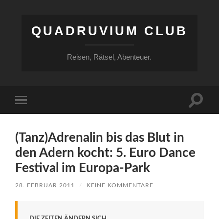
QUADRUVIUM CLUB
Reisen, Rätsel, Abenteuer.
Suchfe
Mobile-
ein-/a
Menü
ein-/ausblenden
(Tanz)Adrenalin bis das Blut in
den Adern kocht: 5. Euro Dance
Festival im Europa-Park
28. FEBRUAR 2011
/
KEINE KOMMENTARE
DIE ZEITEN ÄNDERN SICH.